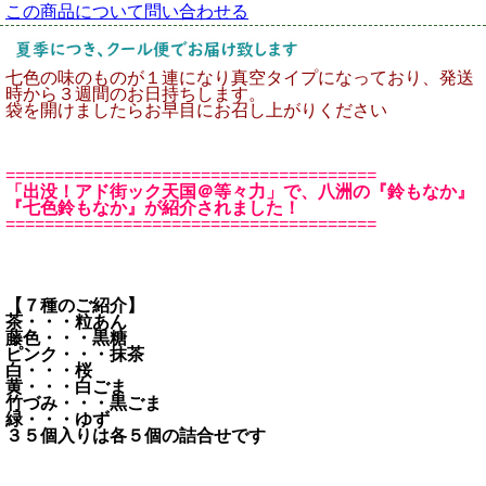
この商品について問い合わせる
七色の味のものが１連になり真空タイプになっており、発送
時から３週間のお日持ちします。
袋を開けましたらお早目にお召し上がりください
======================================
「出没！アド街ック天国＠等々力」で、八洲の『鈴もなか』
『七色鈴もなか』が紹介されました！
======================================
【７種のご紹介】
茶・・・粒あん
藤色・・・黒糖
ピンク・・・抹茶
白・・・桜
黄・・・白ごま
竹づみ・・・黒ごま
緑・・・ゆず
３５個入りは各５個の詰合せです