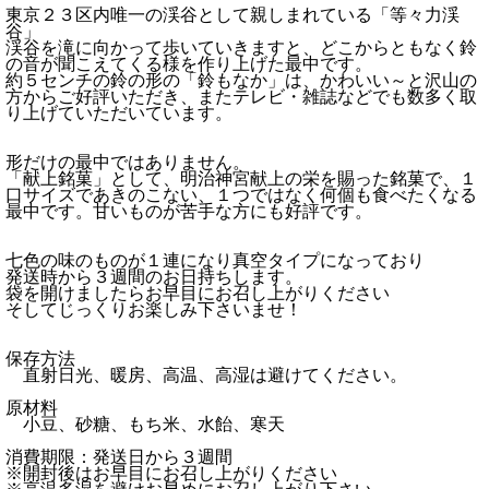
東京２３区内唯一の渓谷として親しまれている「等々力渓
谷」
渓谷を滝に向かって歩いていきますと、どこからともなく鈴
の音が聞こえてくる様を作り上げた最中です。
約５センチの鈴の形の「鈴もなか」は、かわいい～と沢山の
方からご好評いただき、またテレビ・雑誌などでも数多く取
り上げていただいています。
形だけの最中ではありません。
「献上銘菓」として、明治神宮献上の栄を賜った銘菓で、１
口サイズであきのこない、１つではなく何個も食べたくなる
最中です。甘いものが苦手な方にも好評です。
七色の味のものが１連になり真空タイプになっており
発送時から３週間のお日持ちします。
袋を開けましたらお早目にお召し上がりください
そしてじっくりお楽しみ下さいませ！
保存方法
直射日光、暖房、高温、高湿は避けてください。
原材料
小豆、砂糖、もち米、水飴、寒天
消費期限：発送日から３週間
※開封後はお早目にお召し上がりください