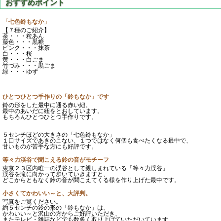
「七色鈴もなか」
【７種のご紹介】
茶・・・粒あん
藤色・・・黒糖
ピンク・・・抹茶
白・・・桜
黄・・・白ごま
竹づみ・・・黒ごま
緑・・・ゆず
ひとつひとつ手作りの「鈴もなか」です
鈴の形をした最中に通る赤い紐。
最中のあいだに紐をとおしています。
もちろんひとつひとつ手作りです。
５センチほどの大きさの「七色鈴もなか」
１口サイズであきのこない、１つではなく何個も食べたくなる最中で、
甘いものが苦手な方にも好評です。
等々力渓谷で聞こえる鈴の音がモチーフ
東京２３区内唯一の渓谷として親しまれている「等々力渓谷」
渓谷を滝に向かって歩いていきますと、
どこからともなく鈴の音が聞こえてくる様を作り上げた最中です。
小さくてかわいい～と、大評判。
写真をご覧ください。
約５センチの鈴の形の「鈴もなか」は、
かわいい～と沢山の方からご好評いただき、
またテレビ・雑誌などでも数多く取り上げていただいています