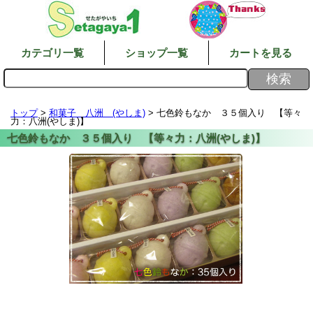
カテゴリ一覧
ショップ一覧
カートを見る
トップ
>
和菓子 八洲 (やしま)
> 七色鈴もなか ３５個入り 【等々
力：八洲(やしま)】