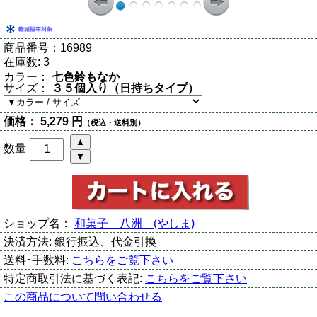
商品番号：
16989
在庫数:
3
カラー：
七色鈴もなか
サイズ：
３５個入り（日持ちタイプ）
価格：
5,279 円
（税込・送料別）
数量
ショップ名：
和菓子 八洲 (やしま)
決済方法:
銀行振込、代金引換
送料･手数料:
こちらをご覧下さい
特定商取引法に基づく表記:
こちらをご覧下さい
この商品について問い合わせる