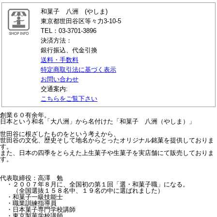
和菓子 八洲 (やしま)
東京都世田谷区等々力3-10-5
TEL：03-3701-3896
決済方法：
銀行振込、代金引換
送料・手数料
特定商取引法に基づく表示
お問い合わせ
交通案内:
こちらをご覧下さい
創業６０有余年。
日本という和名「大八洲」から名付けた「和菓子 八洲（やしま）」
世田谷に根ざしたものをという考えから、
世田谷の文化、歴史そして地名からとったオリジナル銘菓を提供しておりま
す。
また、日本の四季をとらえた上生菓子や生菓子を実店舗にて販売しておりま
す。
代表取締役：高澤 勉
・２００７年８月に、全国初の第１回「選・和菓子職」になる。
（全国選抜１５８名中、１９名の中に選ばれました）
・和菓子一級技能士
・職業訓練指導員
・日本菓子専門学校講師
・東京製菓学校講師