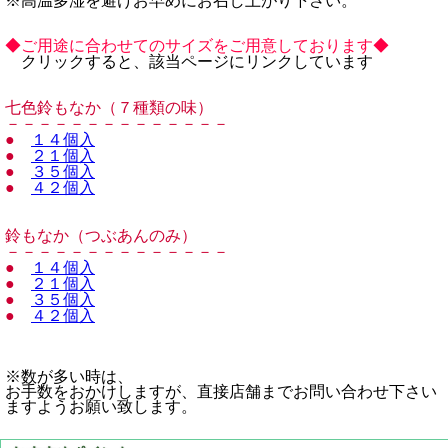
※高温多湿を避けお早めにお召し上がり下さい。
◆ご用途に合わせてのサイズをご用意しております◆
クリックすると、該当ページにリンクしています
七色鈴もなか（７種類の味）
－－－－－－－－－－－－－－
●
１４個入
●
２１個入
●
３５個入
●
４２個入
鈴もなか（つぶあんのみ）
－－－－－－－－－－－－－－
●
１４個入
●
２１個入
●
３５個入
●
４２個入
※数が多い時は、
お手数をおかけしますが、直接店舗までお問い合わせ下さい
ますようお願い致します。