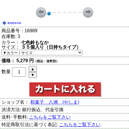
商品番号：
16989
在庫数:
3
カラー：
七色鈴もなか
サイズ：
３５個入り（日持ちタイプ）
価格：
5,279 円
（税込・送料別）
数量
ショップ名：
和菓子 八洲 (やしま)
決済方法:
銀行振込、代金引換
送料･手数料:
こちらをご覧下さい
特定商取引法に基づく表記:
こちらをご覧下さい