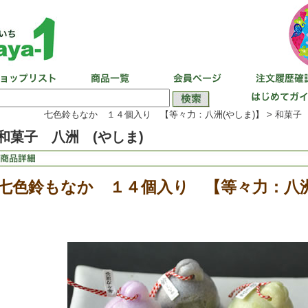
七色鈴もなか １４個入り 【等々力：八洲(やしま)】 >
和菓子 
和菓子 八洲 (やしま)
七色鈴もなか １４個入り 【等々力：八洲