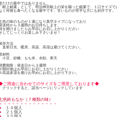
形だけの最中ではありません。
「献上銘菓」として、明治神宮献上の栄を賜った銘菓で、１口サイズで
なく何個も食べたくなる最中です。甘いものが苦手な方にも好評です。
七色の味のものが１連になり真空タイプになっており
発送時から３週間のお日持ちします。
袋を開けましたらお早目にお召し上がりください
そしてじっくりお楽しみ下さいませ！
保存方法
直射日光、暖房、高温、高湿は避けてください。
原材料
小豆、砂糖、もち米、水飴、寒天
消費期限：発送日から３週間
※開封後はお早目にお召し上がりください
※高温多湿を避けお早めにお召し上がり下さい。
◆ご用途に合わせてのサイズをご用意しております◆
クリックすると、該当ページにリンクしています
七色鈴もなか（７種類の味）
－－－－－－－－－－－－－－
●
１４個入
●
２１個入
●
３５個入