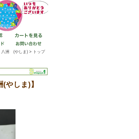
八洲 (やしま)
>
トップ
(やしま)】