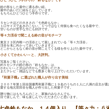
ひとつひとつ手作りの「鈴もなか」です
鈴の形をした最中に通る赤い紐。
最中のあいだに紐をとおしています。
もちろんひとつひとつ手作りです。
５センチほどの大きさの「七色鈴もなか」
１口サイズであきのこない、１つではなく何個も食べたくなる最中で、
甘いものが苦手な方にも好評です。
等々力渓谷で聞こえる鈴の音がモチーフ
東京２３区内唯一の渓谷として親しまれている「等々力渓谷」
渓谷を滝に向かって歩いていきますと、
どこからともなく鈴の音が聞こえてくる様を作り上げた最中です。
小さくてかわいい～と、大評判。
写真をご覧ください。
約５センチの鈴の形の「鈴もなか」は、
かわいい～と沢山の方からご好評いただき、
またテレビ・雑誌などでも数多く取り上げていただいています。
『和菓子職』に選ばれた職人が作り出す美味
２００７年第１回全国優秀和菓子職に１９名のうちの１人に八洲の店主が選
愛する地元世田谷を職人が作り出した和菓子です。
贈り物にはもちろんのこと、家族のみなさんでも、
目で楽しんで、味も楽しんでいただきたいと思います。
七色鈴もなか １４個入り 【等々力：八洲