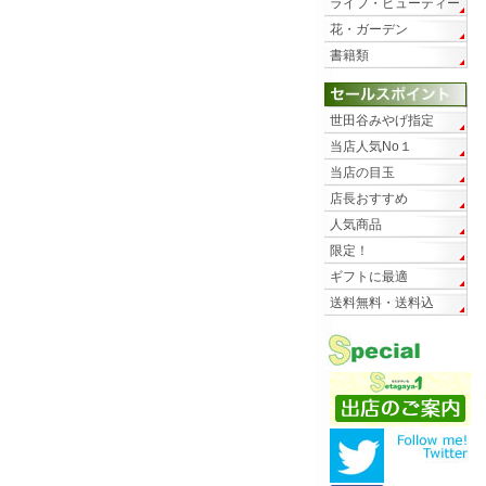
ライフ・ビューティー
花・ガーデン
書籍類
世田谷みやげ指定
当店人気No１
当店の目玉
店長おすすめ
人気商品
限定！
ギフトに最適
送料無料・送料込