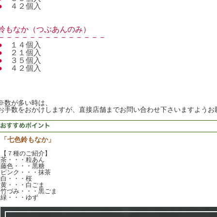
●
４２個入
鈴もなか（つぶあんのみ）
－－－－－－－－－－－－－－
●
１４個入
●
２１個入
●
３５個入
●
４２個入
※数が多い時は、
お手数をおかけしますが、直接店舗までお問い合わせ下さいますようお
「七色鈴もなか」
【７種のご紹介】
茶・・・粒あん
藤色・・・黒糖
ピンク・・・抹茶
白・・・桜
黄・・・白ごま
竹づみ・・・黒ごま
緑・・・ゆず