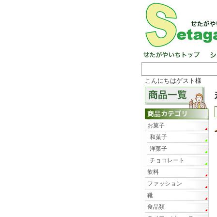
こんにちはゲスト様
お菓子
和菓子
洋菓子
チョコレート
飲料
ファッション
靴
食品類