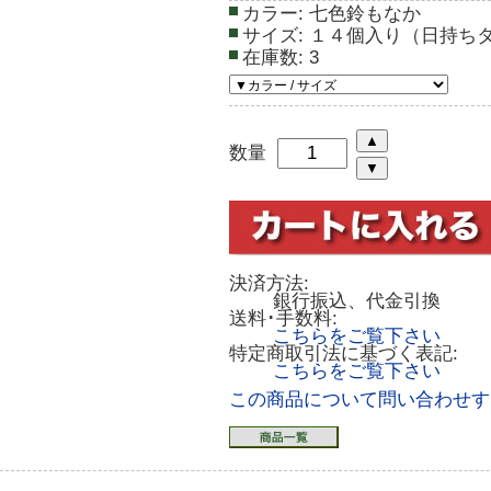
カラー:
七色鈴もなか
サイズ:
１４個入り（日持ち
在庫数:
3
数量
決済方法:
銀行振込、代金引換
送料･手数料:
こちらをご覧下さい
特定商取引法に基づく表記:
こちらをご覧下さい
この商品について問い合わせす