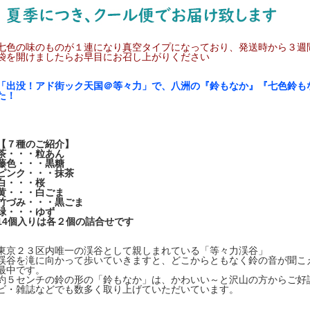
七色の味のものが１連になり真空タイプになっており、発送時から３週
袋を開けましたらお早目にお召し上がりください
「出没！アド街ック天国＠等々力」で、八洲の『鈴もなか』『七色鈴も
た！
【７種のご紹介】
茶・・・粒あん
藤色・・・黒糖
ピンク・・・抹茶
白・・・桜
黄・・・白ごま
竹づみ・・・黒ごま
緑・・・ゆず
14個入りは各２個の詰合せです
東京２３区内唯一の渓谷として親しまれている「等々力渓谷」
渓谷を滝に向かって歩いていきますと、どこからともなく鈴の音が聞こ
最中です。
約５センチの鈴の形の「鈴もなか」は、かわいい～と沢山の方からご好
ビ・雑誌などでも数多く取り上げていただいています。