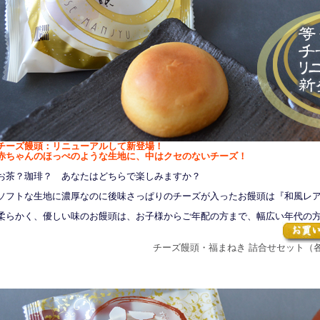
チーズ饅頭：リニューアルして新登場！
赤ちゃんのほっぺのような生地に、中はクセのないチーズ！
お茶？珈琲？ あなたはどちらで楽しみますか？
ソフトな生地に濃厚なのに後味さっぱりのチーズが入ったお饅頭は『和風レ
柔らかく、優しい味のお饅頭は、お子様からご年配の方まで、幅広い年代の
チーズ饅頭・福まねき 詰合せセット（