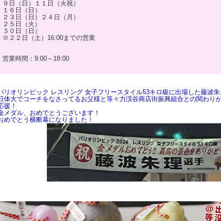
９日（日）１１日（火祝）
１６日（日）
２３日（日）２４日（月）
２５日（火）
３０日（日）
※２２日（土）16:00までの営業
営業時間：9:00～18:00
パリオリンピック レスリング 女子フリースタイル53キロ級に出場した藤波朱
日体大でコーチをなさってるお父様と等々力渓谷商店街振興組合との関わり
応援！
金メダル、おめでとうございます！
おめでとう横断幕になりました！