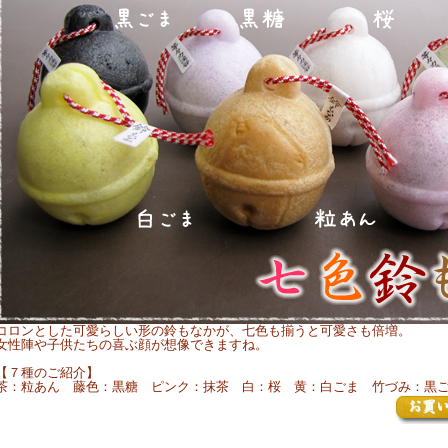
コロンとした可愛らしい形の鈴もなかが、七色も揃うと可愛さも倍増。
女性陣や子供たちの喜ぶ顔が想像できますね。
【７種のご紹介】
茶：粒あん 藤色：黒糖 ピンク：抹茶 白：桜 黄：白ごま 竹づみ：黒