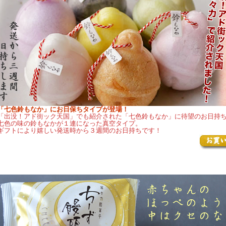
「七色鈴もなか」にお日保ちタイプが登場！
「出没！アド街ック天国」でも紹介された「七色鈴もなか」に待望のお日持
七色の味の鈴もなかが１連になった真空タイプ。
ギフトにより嬉しい発送時から３週間のお日持ちです！