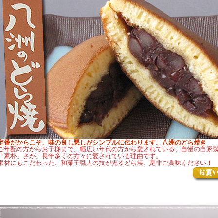
定番だからこそ、味の良し悪しがシンプルに伝わります。八洲のどら焼き
ご年配の方からお子様まで、幅広い年代の方から愛されている、自慢の自家
「素朴」さが、長年多くの方々に愛されている理由です。
素材にもこだわった、和菓子職人の技が光るどら焼、是非ご賞味ください！