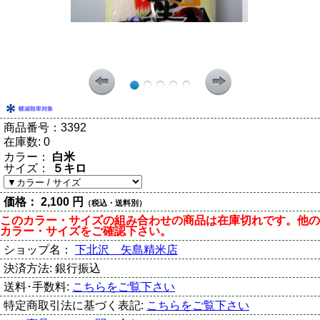
商品番号：
3392
在庫数:
0
カラー：
白米
サイズ：
５キロ
価格：
2,100 円
（税込・送料別）
このカラー・サイズの組み合わせの商品は在庫切れです。他の
カラー・サイズをご確認下さい。
ショップ名：
下北沢 矢島精米店
決済方法:
銀行振込
送料･手数料:
こちらをご覧下さい
特定商取引法に基づく表記:
こちらをご覧下さい