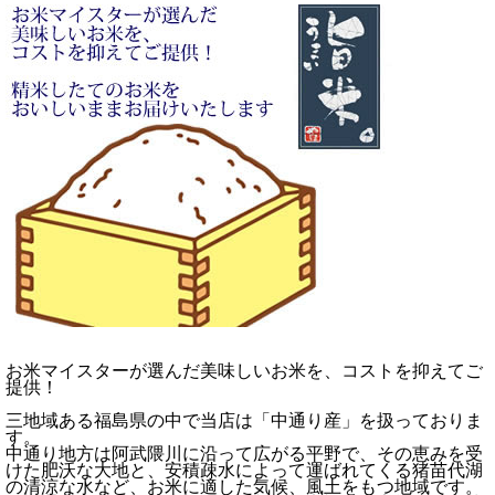
お米マイスターが選んだ美味しいお米を、コストを抑えてご
提供！
三地域ある福島県の中で当店は「中通り産」を扱っておりま
す。
中通り地方は阿武隈川に沿って広がる平野で、その恵みを受
けた肥沃な大地と、安積疎水によって運ばれてくる猪苗代湖
の清涼な水など、お米に適した気候、風土をもつ地域です。