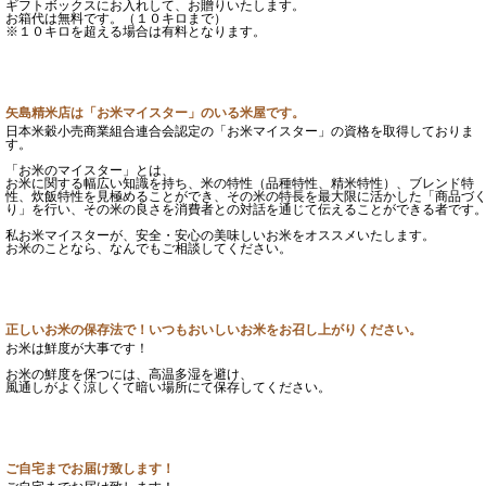
ギフトボックスにお入れして、お贈りいたします。
お箱代は無料です。（１０キロまで）
※１０キロを超える場合は有料となります。
矢島精米店は「お米マイスター」のいる米屋です。
日本米穀小売商業組合連合会認定の「お米マイスター」の資格を取得しておりま
す。
「お米のマイスター」とは、
お米に関する幅広い知識を持ち、米の特性（品種特性、精米特性）、ブレンド特
性、炊飯特性を見極めることができ、その米の特長を最大限に活かした「商品づ
り」を行い、その米の良さを消費者との対話を通じて伝えることができる者です
私お米マイスターが、安全・安心の美味しいお米をオススメいたします。
お米のことなら、なんでもご相談してください。
正しいお米の保存法で！いつもおいしいお米をお召し上がりください。
お米は鮮度が大事です！
お米の鮮度を保つには、高温多湿を避け、
風通しがよく涼しくて暗い場所にて保存してください。
ご自宅までお届け致します！