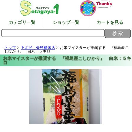
カテゴリ一覧
ショップ一覧
カートを見る
トップ
>
下北沢 矢島精米店
> お米マイスターが推奨する 『福島産こ
しひかり』 白米：５キロ