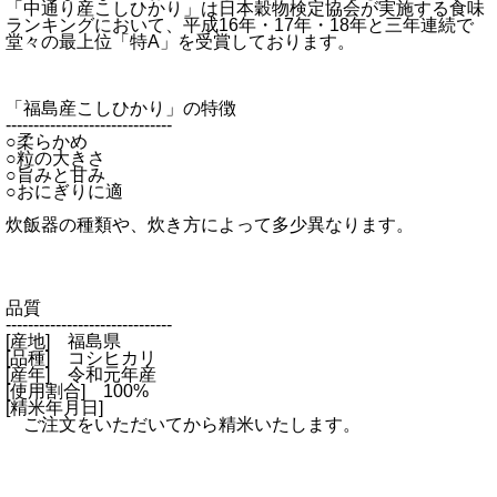
「中通り産こしひかり」は日本穀物検定協会が実施する食味
ランキングにおいて、平成16年・17年・18年と三年連続で
堂々の最上位「特A」を受賞しております。
「福島産こしひかり」の特徴
------------------------------
○柔らかめ
○粒の大きさ
○旨みと甘み
○おにぎりに適
炊飯器の種類や、炊き方によって多少異なります。
品質
------------------------------
[産地] 福島県
[品種] コシヒカリ
[産年] 令和元年産
[使用割合] 100%
[精米年月日]
ご注文をいただいてから精米いたします。