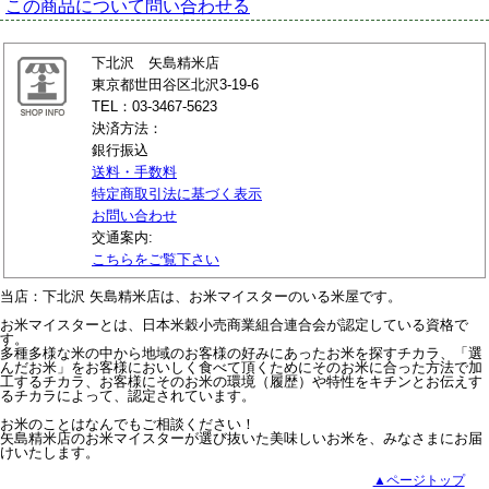
この商品について問い合わせる
下北沢 矢島精米店
東京都世田谷区北沢3-19-6
TEL：03-3467-5623
決済方法：
銀行振込
送料・手数料
特定商取引法に基づく表示
お問い合わせ
交通案内:
こちらをご覧下さい
当店：下北沢 矢島精米店は、お米マイスターのいる米屋です。
お米マイスターとは、日本米穀小売商業組合連合会が認定している資格で
す。
多種多様な米の中から地域のお客様の好みにあったお米を探すチカラ、「選
んだお米」をお客様においしく食べて頂くためにそのお米に合った方法で加
工するチカラ、お客様にそのお米の環境（履歴）や特性をキチンとお伝えす
るチカラによって、認定されています。
お米のことはなんでもご相談ください！
矢島精米店のお米マイスターが選び抜いた美味しいお米を、みなさまにお届
けいたします。
▲ページトップ