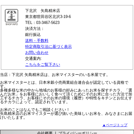
下北沢 矢島精米店
東京都世田谷区北沢3-19-6
TEL：03-3467-5623
決済方法：
銀行振込
送料・手数料
特定商取引法に基づく表示
お問い合わせ
交通案内:
こちらをご覧下さい
当店：下北沢 矢島精米店は、お米マイスターのいる米屋です。
お米マイスターとは、日本米穀小売商業組合連合会が認定している資格で
す。
多種多様な米の中から地域のお客様の好みにあったお米を探すチカラ、「選
んだお米」をお客様においしく食べて頂くためにそのお米に合った方法で加
工するチカラ、お客様にそのお米の環境（履歴）や特性をキチンとお伝えす
るチカラによって、認定されています。
お米のことはなんでもご相談ください！
矢島精米店のお米マイスターが選び抜いた美味しいお米を、みなさまにお届
けいたします。
▲ページトップ
会社概要
|
プライバシーポリシー