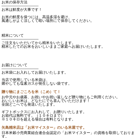
お米の保存方法
------------------------------
お米は鮮度が大事です！
お米の鮮度を保つには、高温多湿を避け、
風通しがよく涼しくて暗い場所にて保存してください。
精米について
------------------------------
ご注文をいただいてから精米をいたします。
精米したてのお米をおいしいままご家庭へお届けいたします。
お届けについて
------------------------------
お米袋にお入れしてお届けいたします。
当店で使用している米袋は、
燃やしても塩素ガスが発生しない袋です。
贈り物にまごころを米（こめ）て！
お中元やお歳暮、お祝いやお祝い返しなど贈り物にもご利用ください。
おいしいお米は、どなたにでも喜んでいただけます！
全国どこへでも発送いたします。
ギフトボックスにお入れして、お贈りいたします。
お箱代は無料です。（１０キロまで）
※１０キロを超える場合は有料となります。
矢島精米店は「お米マイスター」のいる米屋です。
日本米穀小売商業組合連合会認定の「お米マイスター」の資格を取得しておりま
す。