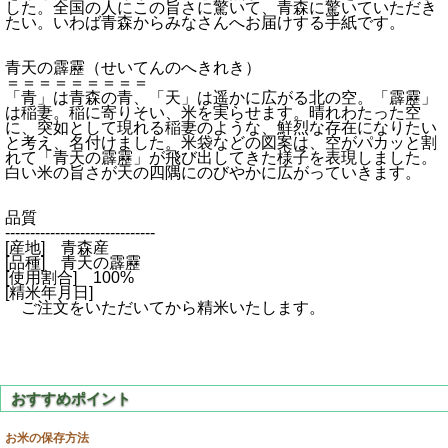
した。全国の人にこの旨さに驚いて、青森に驚いていただき
たい。いわば青森からみなさんへお届けする手紙です。
青天の霹靂（せいてんのへきれき）
＝＝＝＝＝＝＝＝＝
「青」は青森の青、「天」は遥かに広がる北の空。「霹靂」
は稲妻。稲に寄りそい、米を実らせます。晴れわたった空
に、突如として現れる稲妻のような、鮮烈な存在になりたい
と考え、名付けました。米袋などの図案は、空がパカッと割
れて「青天の霹靂」が飛び出してきた様子を表現しました。
白い米の旨さが天の四隅にのびやかに広がっていきます。
品質
------------------------------
[産地] 青森産
[品種] 青天の霹靂
[使用割合] 100%
[精米年月日]
ご注文をいただいてから精米いたします。
お米の保存方法