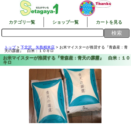
カテゴリ一覧
ショップ一覧
カートを見る
トップ
>
下北沢 矢島精米店
> お米マイスターが推奨する『青森産：青
天の霹靂』 白米：１０キロ