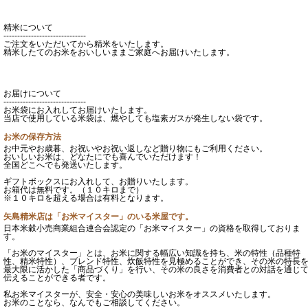
精米について
------------------------------
ご注文をいただいてから精米をいたします。
精米したてのお米をおいしいままご家庭へお届けいたします。
お届けについて
------------------------------
お米袋にお入れしてお届けいたします。
当店で使用している米袋は、燃やしても塩素ガスが発生しない袋です。
お米の保存方法
お中元やお歳暮、お祝いやお祝い返しなど贈り物にもご利用ください。
おいしいお米は、どなたにでも喜んでいただけます！
全国どこへでも発送いたします。
ギフトボックスにお入れして、お贈りいたします。
お箱代は無料です。（１０キロまで）
※１０キロを超える場合は有料となります。
矢島精米店は「お米マイスター」のいる米屋です。
日本米穀小売商業組合連合会認定の「お米マイスター」の資格を取得しておりま
す。
「お米のマイスター」とは、お米に関する幅広い知識を持ち、米の特性（品種特
性、精米特性）、ブレンド特性、炊飯特性を見極めることができ、その米の特長
最大限に活かした「商品づくり」を行い、その米の良さを消費者との対話を通じ
伝えることができる者です。
私お米マイスターが、安全・安心の美味しいお米をオススメいたします。
お米のことなら、なんでもご相談してください。