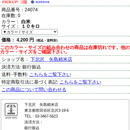
商品番号：
24074
在庫数:
0
カラー：
白米
サイズ：
１０キロ
価格：
4,200 円
（税込・送料別）
このカラー・サイズの組み合わせの商品は在庫切れです。他の
カラー・サイズをご確認下さい。
ショップ名：
下北沢 矢島精米店
決済方法:
銀行振込
送料･手数料:
こちらをご覧下さい
特定商取引法に基づく表記:
こちらをご覧下さい
この商品について問い合わせる
下北沢 矢島精米店
東京都世田谷区北沢3-19-6
TEL：03-3467-5623
決済方法：
銀行振込