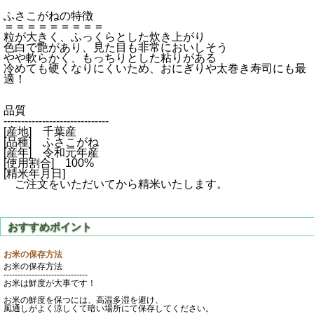
ふさこがねの特徴
＝＝＝＝＝＝＝＝＝
粒が大きく、ふっくらとした炊き上がり
色白で艶があり、見た目も非常においしそう
やや軟らかく、もっちりとした粘りがある
冷めても硬くなりにくいため、おにぎりや太巻き寿司にも最
適！
品質
------------------------------
[産地] 千葉産
[品種] ふさこがね
[産年] 令和元年産
[使用割合] 100%
[精米年月日]
ご注文をいただいてから精米いたします。
お米の保存方法
お米の保存方法
------------------------------
お米は鮮度が大事です！
お米の鮮度を保つには、高温多湿を避け、
風通しがよく涼しくて暗い場所にて保存してください。