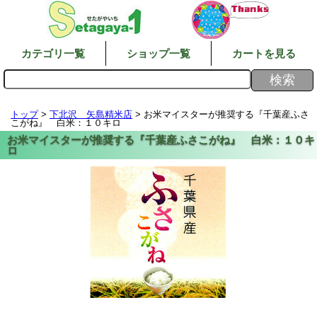
カテゴリ一覧
ショップ一覧
カートを見る
トップ
>
下北沢 矢島精米店
> お米マイスターが推奨する『千葉産ふさ
こがね』 白米：１０キロ