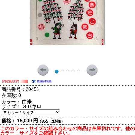
商品番号：
20451
在庫数:
0
カラー：
白米
サイズ：
３０キロ
価格：
15,000 円
（税込・送料別）
このカラー・サイズの組み合わせの商品は在庫切れです。他の
カラー・サイズをご確認下さい。