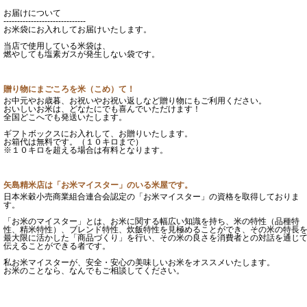
お届けについて
------------------------------
お米袋にお入れしてお届けいたします。
当店で使用している米袋は、
燃やしても塩素ガスが発生しない袋です。
贈り物にまごころを米（こめ）て！
お中元やお歳暮、お祝いやお祝い返しなど贈り物にもご利用ください。
おいしいお米は、どなたにでも喜んでいただけます！
全国どこへでも発送いたします。
ギフトボックスにお入れして、お贈りいたします。
お箱代は無料です。（１０キロまで）
※１０キロを超える場合は有料となります。
矢島精米店は「お米マイスター」のいる米屋です。
日本米穀小売商業組合連合会認定の「お米マイスター」の資格を取得しておりま
す。
「お米のマイスター」とは、お米に関する幅広い知識を持ち、米の特性（品種特
性、精米特性）、ブレンド特性、炊飯特性を見極めることができ、その米の特長
最大限に活かした「商品づくり」を行い、その米の良さを消費者との対話を通じ
伝えることができる者です。
私お米マイスターが、安全・安心の美味しいお米をオススメいたします。
お米のことなら、なんでもご相談してください。