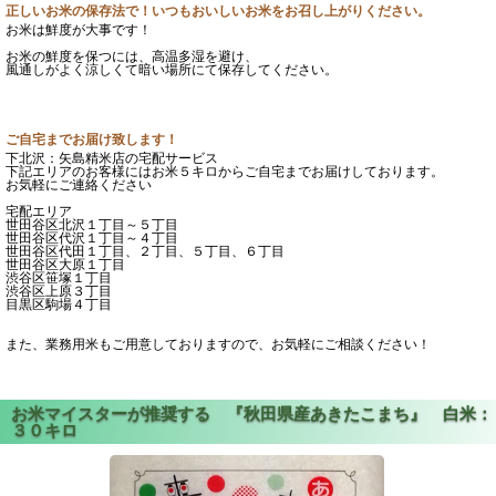
正しいお米の保存法で！いつもおいしいお米をお召し上がりください。
お米は鮮度が大事です！
お米の鮮度を保つには、高温多湿を避け、
風通しがよく涼しくて暗い場所にて保存してください。
ご自宅までお届け致します！
下北沢：矢島精米店の宅配サービス
下記エリアのお客様にはお米５キロからご自宅までお届けしております。
お気軽にご連絡ください
宅配エリア
世田谷区北沢１丁目～５丁目
世田谷区代沢１丁目～４丁目
世田谷区代田１丁目、２丁目、５丁目、６丁目
世田谷区大原１丁目
渋谷区笹塚１丁目
渋谷区上原３丁目
目黒区駒場４丁目
また、業務用米もご用意しておりますので、お気軽にご相談ください！