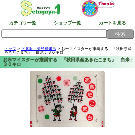
カテゴリ一覧
ショップ一覧
カートを見る
トップ
>
下北沢 矢島精米店
> お米マイスターが推奨する 『秋田県産
あきたこまち』 白米：３０キロ