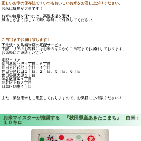
正しいお米の保存法で！いつもおいしいお米をお召し上がりください。
お米は鮮度が大事です！
お米の鮮度を保つには、高温多湿を避け、
風通しがよく涼しくて暗い場所にて保存してください。
ご自宅までお届け致します！
下北沢：矢島精米店の宅配サービス
下記エリアのお客様にはお米５キロからご自宅までお届けしております。
お気軽にご連絡ください
宅配エリア
世田谷区北沢１丁目～５丁目
世田谷区代沢１丁目～４丁目
世田谷区代田１丁目、２丁目、５丁目、６丁目
世田谷区大原１丁目
渋谷区笹塚１丁目
渋谷区上原３丁目
目黒区駒場４丁目
また、業務用米もご用意しておりますので、お気軽にご相談ください！