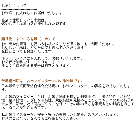
お届けについて
------------------------------
お米袋にお入れしてお届けいたします。
当店で使用している米袋は、
燃やしても塩素ガスが発生しない袋です。
贈り物にまごころを米（こめ）て！
お中元やお歳暮、お祝いやお祝い返しなど贈り物にもご利用ください。
おいしいお米は、どなたにでも喜んでいただけます！
全国どこへでも発送いたします。
ギフトボックスにお入れして、お贈りいたします。
お箱代は無料です。（１０キロまで）
※１０キロを超える場合は有料となります。
矢島精米店は「お米マイスター」のいる米屋です。
日本米穀小売商業組合連合会認定の「お米マイスター」の資格を取得しておりま
す。
「お米のマイスター」とは、お米に関する幅広い知識を持ち、米の特性（品種特
性、精米特性）、ブレンド特性、炊飯特性を見極めることができ、その米の特長
最大限に活かした「商品づくり」を行い、その米の良さを消費者との対話を通じ
伝えることができる者です。
私お米マイスターが、安全・安心の美味しいお米をオススメいたします。
お米のことなら、なんでもご相談してください。