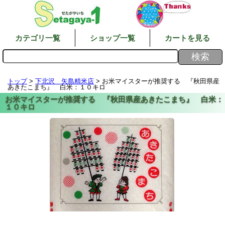
カテゴリ一覧
ショップ一覧
カートを見る
トップ
>
下北沢 矢島精米店
> お米マイスターが推奨する 『秋田県産
あきたこまち』 白米：１０キロ