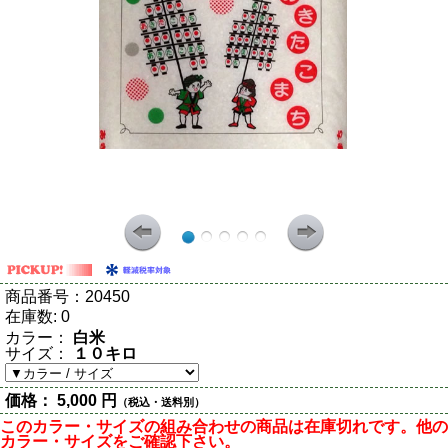
商品番号：
20450
在庫数:
0
カラー：
白米
サイズ：
１０キロ
価格：
5,000 円
（税込・送料別）
このカラー・サイズの組み合わせの商品は在庫切れです。他の
カラー・サイズをご確認下さい。