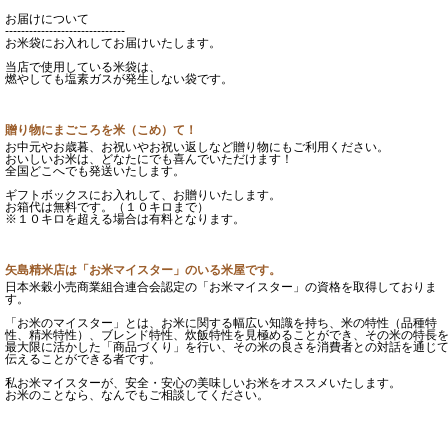
お届けについて
------------------------------
お米袋にお入れしてお届けいたします。
当店で使用している米袋は、
燃やしても塩素ガスが発生しない袋です。
贈り物にまごころを米（こめ）て！
お中元やお歳暮、お祝いやお祝い返しなど贈り物にもご利用ください。
おいしいお米は、どなたにでも喜んでいただけます！
全国どこへでも発送いたします。
ギフトボックスにお入れして、お贈りいたします。
お箱代は無料です。（１０キロまで）
※１０キロを超える場合は有料となります。
矢島精米店は「お米マイスター」のいる米屋です。
日本米穀小売商業組合連合会認定の「お米マイスター」の資格を取得しておりま
す。
「お米のマイスター」とは、お米に関する幅広い知識を持ち、米の特性（品種特
性、精米特性）、ブレンド特性、炊飯特性を見極めることができ、その米の特長
最大限に活かした「商品づくり」を行い、その米の良さを消費者との対話を通じ
伝えることができる者です。
私お米マイスターが、安全・安心の美味しいお米をオススメいたします。
お米のことなら、なんでもご相談してください。