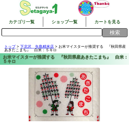
カテゴリ一覧
ショップ一覧
カートを見る
トップ
>
下北沢 矢島精米店
> お米マイスターが推奨する 『秋田県産
あきたこまち』 白米：５キロ