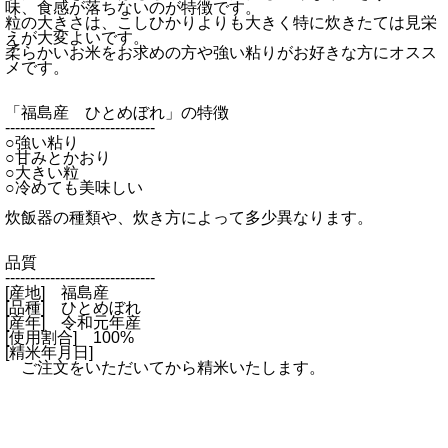
味、食感が落ちないのが特徴です。
粒の大きさは、こしひかりよりも大きく特に炊きたては見栄
えが大変よいです。
柔らかいお米をお求めの方や強い粘りがお好きな方にオスス
メです。
「福島産 ひとめぼれ」の特徴
------------------------------
○強い粘り
○甘みとかおり
○大きい粒
○冷めても美味しい
炊飯器の種類や、炊き方によって多少異なります。
品質
------------------------------
[産地] 福島産
[品種] ひとめぼれ
[産年] 令和元年産
[使用割合] 100%
[精米年月日]
ご注文をいただいてから精米いたします。