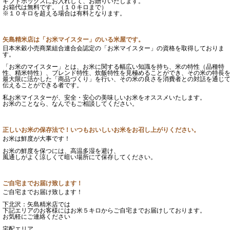
ギフトボックスにお入れして、お贈りいたします。
お箱代は無料です。（１０キロまで）
※１０キロを超える場合は有料となります。
矢島精米店は「お米マイスター」のいる米屋です。
日本米穀小売商業組合連合会認定の「お米マイスター」の資格を取得しておりま
す。
「お米のマイスター」とは、お米に関する幅広い知識を持ち、米の特性（品種特
性、精米特性）、ブレンド特性、炊飯特性を見極めることができ、その米の特長
最大限に活かした「商品づくり」を行い、その米の良さを消費者との対話を通じ
伝えることができる者です。
私お米マイスターが、安全・安心の美味しいお米をオススメいたします。
お米のことなら、なんでもご相談してください。
正しいお米の保存法で！いつもおいしいお米をお召し上がりください。
お米は鮮度が大事です！
お米の鮮度を保つには、高温多湿を避け、
風通しがよく涼しくて暗い場所にて保存してください。
ご自宅までお届け致します！
ご自宅までお届け致します！
下北沢：矢島精米店では
下記エリアのお客様にはお米５キロからご自宅までお届けしております。
お気軽にご連絡ください
宅配エリア