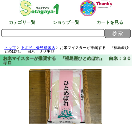
カテゴリ一覧
ショップ一覧
カートを見る
トップ
>
下北沢 矢島精米店
> お米マイスターが推奨する 『福島産ひ
とめぼれ』 白米：３０キロ