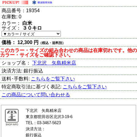
商品番号：
19354
在庫数:
0
カラー：
白米
サイズ：
３０キロ
価格：
12,300 円
（税込・送料別）
このカラー・サイズの組み合わせの商品は在庫切れです。他の
カラー・サイズをご確認下さい。
ショップ名：
下北沢 矢島精米店
決済方法:
銀行振込
送料･手数料:
こちらをご覧下さい
特定商取引法に基づく表記:
こちらをご覧下さい
この商品について問い合わせる
下北沢 矢島精米店
東京都世田谷区北沢3-19-6
TEL：03-3467-5623
決済方法：
銀行振込