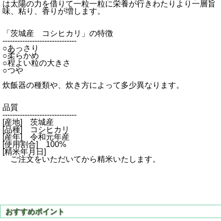
は太陽の力を借りて一粒一粒に栄養が行きわたりより一層旨
味、粘り、香りが増します。
「茨城産 コシヒカリ」の特徴
------------------------------
○あっさり
○柔らかめ
○程よい粒の大きさ
○つや
炊飯器の種類や、炊き方によって多少異なります。
品質
------------------------------
[産地] 茨城産
[品種] コシヒカリ
[産年] 令和元年産
[使用割合] 100%
[精米年月日]
ご注文をいただいてから精米いたします。