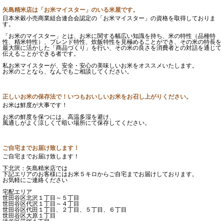
矢島精米店は「お米マイスター」のいる米屋です。
日本米穀小売商業組合連合会認定の「お米マイスター」の資格を取得しておりま
す。
「お米のマイスター」とは、お米に関する幅広い知識を持ち、米の特性（品種特
性、精米特性）、ブレンド特性、炊飯特性を見極めることができ、その米の特長
最大限に活かした「商品づくり」を行い、その米の良さを消費者との対話を通じ
伝えることができる者です。
私お米マイスターが、安全・安心の美味しいお米をオススメいたします。
お米のことなら、なんでもご相談してください。
正しいお米の保存法で！いつもおいしいお米をお召し上がりください。
お米は鮮度が大事です！
お米の鮮度を保つには、高温多湿を避け、
風通しがよく涼しくて暗い場所にて保存してください。
ご自宅までお届け致します！
ご自宅までお届け致します！
下北沢：矢島精米店では
下記エリアのお客様にはお米５キロからご自宅までお届けしております。
お気軽にご連絡ください
宅配エリア
世田谷区北沢１丁目～５丁目
世田谷区代沢１丁目～４丁目
世田谷区代田１丁目、２丁目、５丁目、６丁目
世田谷区大原１丁目