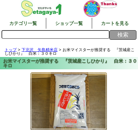
カテゴリ一覧
ショップ一覧
カートを見る
トップ
>
下北沢 矢島精米店
> お米マイスターが推奨する 『茨城産こ
しひかり』 白米：３０キロ