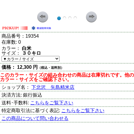
商品番号：
19354
在庫数:
0
カラー：
白米
サイズ：
３０キロ
価格：
12,300 円
（税込・送料別）
このカラー・サイズの組み合わせの商品は在庫切れです。他の
カラー・サイズをご確認下さい。
ショップ名：
下北沢 矢島精米店
決済方法:
銀行振込
送料･手数料:
こちらをご覧下さい
特定商取引法に基づく表記:
こちらをご覧下さい
この商品について問い合わせる