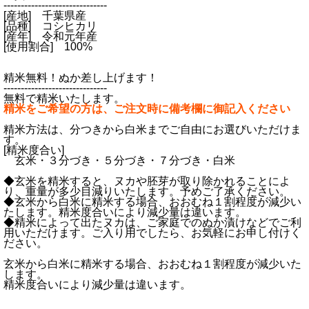
------------------------------
[産地] 千葉県産
[品種] コシヒカリ
[産年] 令和元年産
[使用割合] 100%
精米無料！ぬか差し上げます！
------------------------------
無料で精米いたします。
精米をご希望の方は、ご注文時に備考欄に御記入ください
精米方法は、分つきから白米までご自由にお選びいただけま
す。
[精米度合い]
玄米・３分づき・５分づき・７分づき・白米
◆玄米を精米すると、ヌカや胚芽が取り除かれることによ
り、重量が多少目減りいたします。予めご了承ください。
◆玄米から白米に精米する場合、おおむね１割程度が減少い
たします。精米度合いにより減少量は違います。
◆精米によって出たヌカは、ご家庭でのぬか漬けなどでご利
用いただけます。ご入り用でしたら、お気軽にお申し付けく
ださい。
玄米から白米に精米する場合、おおむね１割程度が減少いた
します。
精米度合いにより減少量は違います。