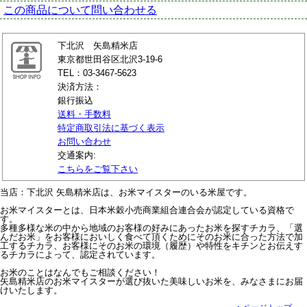
この商品について問い合わせる
下北沢 矢島精米店
東京都世田谷区北沢3-19-6
TEL：03-3467-5623
決済方法：
銀行振込
送料・手数料
特定商取引法に基づく表示
お問い合わせ
交通案内:
こちらをご覧下さい
当店：下北沢 矢島精米店は、お米マイスターのいる米屋です。
お米マイスターとは、日本米穀小売商業組合連合会が認定している資格で
す。
多種多様な米の中から地域のお客様の好みにあったお米を探すチカラ、「選
んだお米」をお客様においしく食べて頂くためにそのお米に合った方法で加
工するチカラ、お客様にそのお米の環境（履歴）や特性をキチンとお伝えす
るチカラによって、認定されています。
お米のことはなんでもご相談ください！
矢島精米店のお米マイスターが選び抜いた美味しいお米を、みなさまにお届
けいたします。