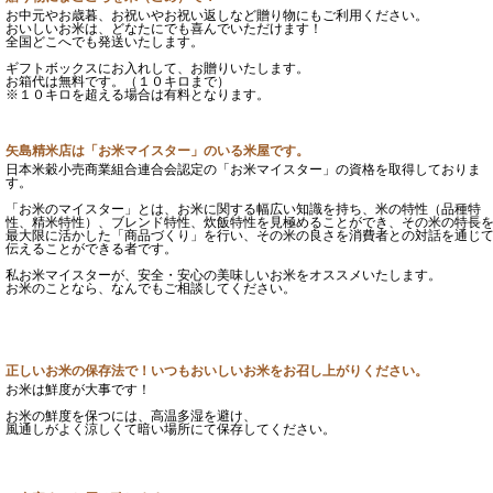
お中元やお歳暮、お祝いやお祝い返しなど贈り物にもご利用ください。
おいしいお米は、どなたにでも喜んでいただけます！
全国どこへでも発送いたします。
ギフトボックスにお入れして、お贈りいたします。
お箱代は無料です。（１０キロまで）
※１０キロを超える場合は有料となります。
矢島精米店は「お米マイスター」のいる米屋です。
日本米穀小売商業組合連合会認定の「お米マイスター」の資格を取得しておりま
す。
「お米のマイスター」とは、お米に関する幅広い知識を持ち、米の特性（品種特
性、精米特性）、ブレンド特性、炊飯特性を見極めることができ、その米の特長
最大限に活かした「商品づくり」を行い、その米の良さを消費者との対話を通じ
伝えることができる者です。
私お米マイスターが、安全・安心の美味しいお米をオススメいたします。
お米のことなら、なんでもご相談してください。
正しいお米の保存法で！いつもおいしいお米をお召し上がりください。
お米は鮮度が大事です！
お米の鮮度を保つには、高温多湿を避け、
風通しがよく涼しくて暗い場所にて保存してください。