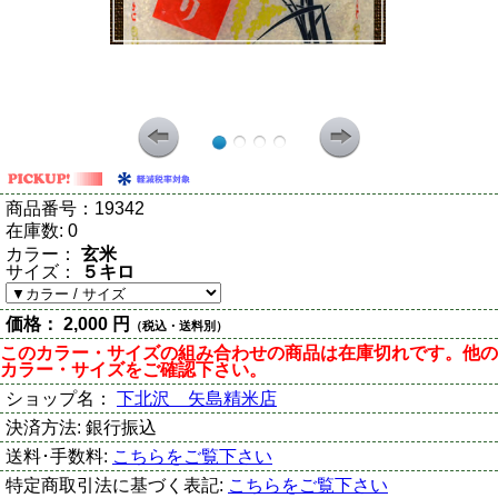
商品番号：
19342
在庫数:
0
カラー：
玄米
サイズ：
５キロ
価格：
2,000 円
（税込・送料別）
このカラー・サイズの組み合わせの商品は在庫切れです。他の
カラー・サイズをご確認下さい。
ショップ名：
下北沢 矢島精米店
決済方法:
銀行振込
送料･手数料:
こちらをご覧下さい
特定商取引法に基づく表記:
こちらをご覧下さい