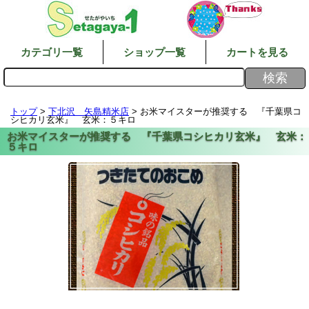
カテゴリ一覧
ショップ一覧
カートを見る
トップ
>
下北沢 矢島精米店
> お米マイスターが推奨する 『千葉県コ
シヒカリ玄米』 玄米：５キロ