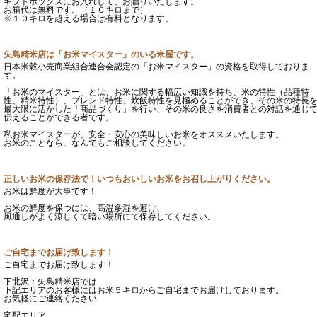
ギフトボックスにお入れして、お贈りいたします。
お箱代は無料です。（１０キロまで）
※１０キロを超える場合は有料となります。
矢島精米店は「お米マイスター」のいる米屋です。
日本米穀小売商業組合連合会認定の「お米マイスター」の資格を取得しておりま
す。
「お米のマイスター」とは、お米に関する幅広い知識を持ち、米の特性（品種特
性、精米特性）、ブレンド特性、炊飯特性を見極めることができ、その米の特長
最大限に活かした「商品づくり」を行い、その米の良さを消費者との対話を通じ
伝えることができる者です。
私お米マイスターが、安全・安心の美味しいお米をオススメいたします。
お米のことなら、なんでもご相談してください。
正しいお米の保存法で！いつもおいしいお米をお召し上がりください。
お米は鮮度が大事です！
お米の鮮度を保つには、高温多湿を避け、
風通しがよく涼しくて暗い場所にて保存してください。
ご自宅までお届け致します！
ご自宅までお届け致します！
下北沢：矢島精米店では
下記エリアのお客様にはお米５キロからご自宅までお届けしております。
お気軽にご連絡ください
宅配エリア