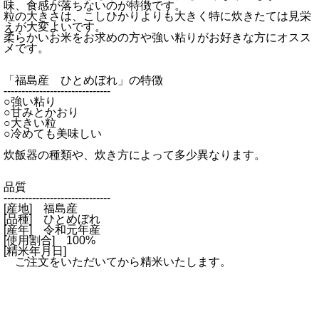
味、食感が落ちないのが特徴です。
粒の大きさは、こしひかりよりも大きく特に炊きたては見栄
えが大変よいです。
柔らかいお米をお求めの方や強い粘りがお好きな方にオスス
メです。
「福島産 ひとめぼれ」の特徴
------------------------------
○強い粘り
○甘みとかおり
○大きい粒
○冷めても美味しい
炊飯器の種類や、炊き方によって多少異なります。
品質
------------------------------
[産地] 福島産
[品種] ひとめぼれ
[産年] 令和元年産
[使用割合] 100%
[精米年月日]
ご注文をいただいてから精米いたします。