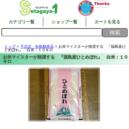
カテゴリ一覧
ショップ一覧
カートを見る
トップ
>
下北沢 矢島精米店
> お米マイスターが推奨する 『福島産ひ
とめぼれ』 白米：１０キロ