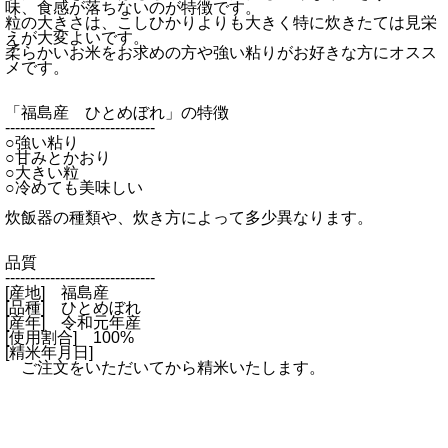
味、食感が落ちないのが特徴です。
粒の大きさは、こしひかりよりも大きく特に炊きたては見栄
えが大変よいです。
柔らかいお米をお求めの方や強い粘りがお好きな方にオスス
メです。
「福島産 ひとめぼれ」の特徴
------------------------------
○強い粘り
○甘みとかおり
○大きい粒
○冷めても美味しい
炊飯器の種類や、炊き方によって多少異なります。
品質
------------------------------
[産地] 福島産
[品種] ひとめぼれ
[産年] 令和元年産
[使用割合] 100%
[精米年月日]
ご注文をいただいてから精米いたします。