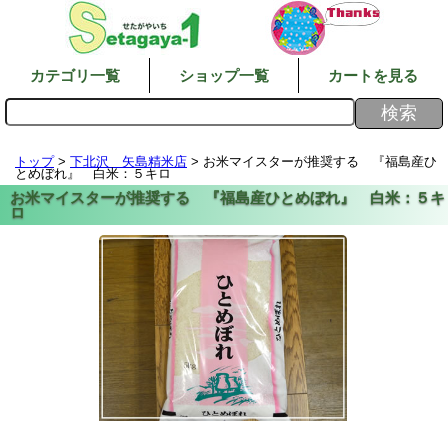
カテゴリ一覧
ショップ一覧
カートを見る
トップ
>
下北沢 矢島精米店
> お米マイスターが推奨する 『福島産ひ
とめぼれ』 白米：５キロ