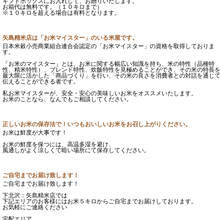
ギフトボックスにお入れして、お贈りいたします。
お箱代は無料です。（１０キロまで）
※１０キロを超える場合は有料となります。
矢島精米店は「お米マイスター」のいる米屋です。
日本米穀小売商業組合連合会認定の「お米マイスター」の資格を取得しておりま
す。
「お米のマイスター」とは、お米に関する幅広い知識を持ち、米の特性（品種特
性、精米特性）、ブレンド特性、炊飯特性を見極めることができ、その米の特長
最大限に活かした「商品づくり」を行い、その米の良さを消費者との対話を通じ
伝えることができる者です。
私お米マイスターが、安全・安心の美味しいお米をオススメいたします。
お米のことなら、なんでもご相談してください。
正しいお米の保存法で！いつもおいしいお米をお召し上がりください。
お米は鮮度が大事です！
お米の鮮度を保つには、高温多湿を避け、
風通しがよく涼しくて暗い場所にて保存してください。
ご自宅までお届け致します！
ご自宅までお届け致します！
下北沢：矢島精米店では
下記エリアのお客様にはお米５キロからご自宅までお届けしております。
お気軽にご連絡ください
宅配エリア