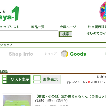
648
前へ<<
4
5
6
7
8
9
10
11
12
【機械・その他】室外機まもるくん（２個セッ
¥1,650（税込）
(送料別)