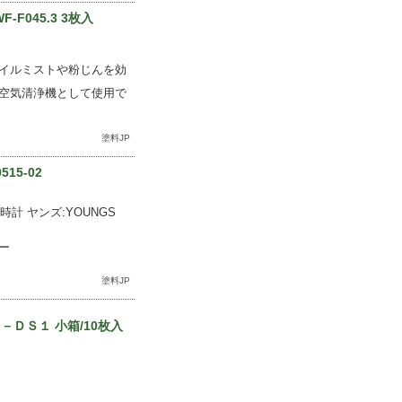
045.3 3枚入
イルミストや粉じんを効
空気清浄機として使用で
塗料JP
15-02
計 ヤンズ:YOUNGS
ー
塗料JP
ＤＳ１ 小箱/10枚入