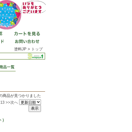
塗料JP >
トップ
件の商品が見つかりました
13
>>次へ
ト）