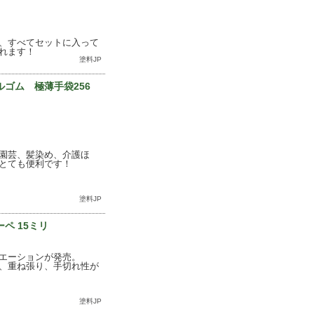
、すべてセットに入って
れます！
塗料JP
ゴム 極薄手袋256
園芸、髪染め、介護ほ
とても便利です！
塗料JP
ペ 15ミリ
エーションが発売。
、重ね張り、手切れ性が
塗料JP