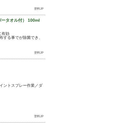
塗料JP
ータオル付） 100ml
に有効
布する事でが除菌でき、
塗料JP
イントスプレー作業／ダ
塗料JP