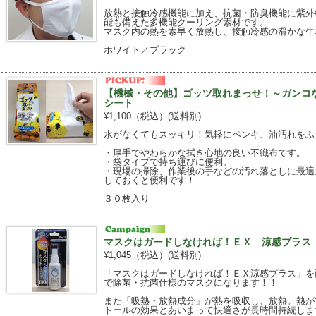
放熱と接触冷感機能に加え、抗菌・防臭機能に紫外
能も備えた多機能クーリング素材です。
マスク内の熱を素早く放熱し、接触冷感の滑かな生
ホワイト／ブラック
【機械・その他】ゴッツ取れまっせ！～ガンコ
シート
¥1,100（税込）
(送料別)
水がなくてもスッキリ！気軽にペンキ、油汚れをふ
・厚手でやわらかな拭き心地の良い不織布です。
・袋タイプで持ち運びに便利。
・現場の掃除、作業後の手などの汚れ落としに最適
しておくと便利です！
３０枚入り
マスクはガードしなければ！ＥＸ 涼感プラス
¥1,045（税込）
(送料別)
「マスクはガードしなければ！ＥＸ涼感プラス」を
で除菌・抗菌仕様のマスクになります！！
また「吸熱・放熱成分」が熱を吸収し、放熱。熱が
トールの効果とあいまって快適さが長時間持続しま