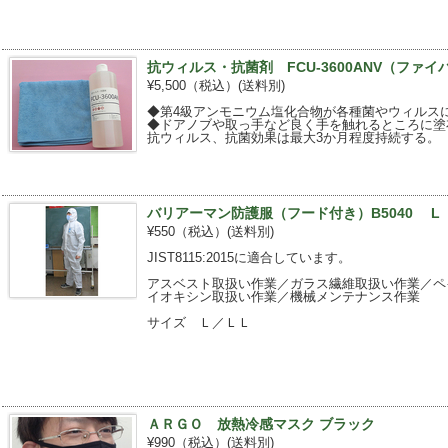
抗ウィルス・抗菌剤 FCU-3600ANV（ファイバ
¥5,500（税込）
(送料別)
◆第4級アンモニウム塩化合物が各種菌やウィルス
◆ドアノブや取っ手など良く手を触れるところに塗
抗ウィルス、抗菌効果は最大3か月程度持続する。
バリアーマン防護服（フード付き）B5040 L
¥550（税込）
(送料別)
JIST8115:2015に適合しています。
アスベスト取扱い作業／ガラス繊維取扱い作業／ペ
イオキシン取扱い作業／機械メンテナンス作業
サイズ Ｌ／ＬＬ
ＡＲＧＯ 放熱冷感マスク ブラック
¥990（税込）
(送料別)