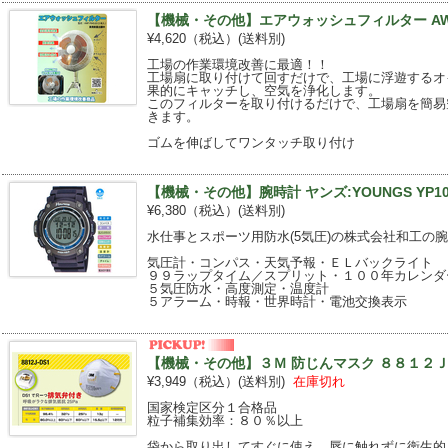
【機械・その他】エアウォッシュフィルター AWF-F
¥4,620（税込）
(送料別)
工場の作業環境改善に最適！！
工場扇に取り付けて回すだけで、工場に浮遊するオ
果的にキャッチし、空気を浄化します。
このフィルターを取り付けるだけで、工場扇を簡易
きます。
ゴムを伸ばしてワンタッチ取り付け
【機械・その他】腕時計 ヤンズ:YOUNGS YP105
¥6,380（税込）
(送料別)
水仕事とスポーツ用防水(5気圧)の株式会社和工の腕時
気圧計・コンパス・天気予報・ＥＬバックライト
９９ラップタイム／スプリット・１００年カレンダ
５気圧防水・高度測定・温度計
５アラーム・時報・世界時計・電池交換表示
【機械・その他】３Ｍ 防じんマスク ８８１２Ｊ－
¥3,949（税込）
(送料別)
在庫切れ
国家検定区分１合格品
粒子補集効率：８０％以上
袋から取り出してすぐに使え、唇に触れずに衛生的