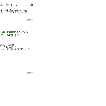
線対策のＵＶ ＣＵＴ機
地で快適な付け心地。
塗料JP
D-1000ASX ベス
ック Ｍサイズ
ぎない構造。
にご使用いただけます。
塗料JP