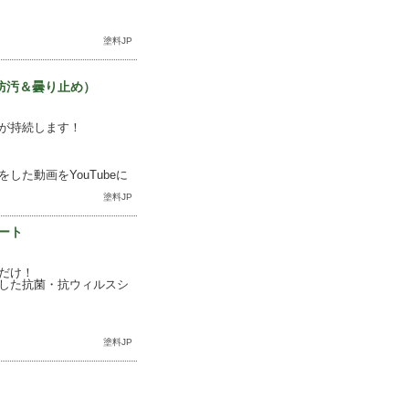
塗料JP
防汚＆曇り止め）
が持続します！
た動画をYouTubeに
塗料JP
ート
だけ！
した抗菌・抗ウィルスシ
塗料JP