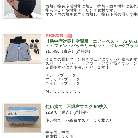
放熱と接触冷感機能に加え、抗菌・防臭機能に紫外
能も備えた多機能クーリング素材です。
マスク内の熱を素早く放熱し、接触冷感の滑かな生
【熱中症対策】空調服 エアーベスト AirVest A
ト・ファン・バッテリーセット グレー×ブラ
¥17,490（税込）
(送料別)
今までの電動ファン付きウェアになかった膨らみす
スポーツ・レジャー・アウトドアなど様々なシーン
充電後すぐにご使用いただけます！
グレー×ブラック
ブラック×ブラック
ネイビー×ブラック
Ｍ／Ｌ／ＬＬ／３Ｌ
使い捨て 不織布マスク 50枚入
¥2,970（税込）
(送料別)
使い捨て 不織布マスク ５０枚入り
生産国：中国
在庫数：５０個