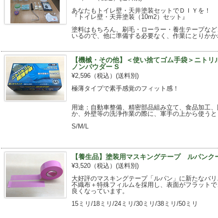
あなたもトイレ壁・天井塗装セットでＤＩＹを！
『トイレ壁・天井塗装（10m2）セット』
塗料はもちろん、刷毛・ローラー・養生テープなど
いるので、他に準備する必要なく、作業にとりかか
【機械・その他】＜使い捨てゴム手袋＞ニトリル
ノンパウダー S
¥2,596（税込）
(送料別)
極薄タイプで素手感覚のフィット感！
用途：自動車整備、精密部品組み立て、食品加工、
か、外壁等の洗浄作業の際に、軍手の上から使うと
S/M/L
【養生品】塗装用マスキングテープ ルパンクー
¥3,520（税込）
(送料別)
大好評のマスキングテープ「ルパン」に新たなバリ
不織布＋特殊フィルムを採用し、表面がフラットで
良くなっています。
15ミリ/18ミリ/24ミリ/30ミリ/38ミリ/50ミリ