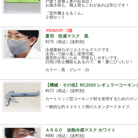
戸建て改修工事の必需品！
お施主様も、職人様もこれがあれば安心です！
『室外機まもるくん』
２個セット
夏用 快適マスク 黒
¥275（税込）
(送料別)
冷感素材のポリエステルマスクです。
水洗いで繰り返し使用可能。
通気性が良いため、呼吸もしやすいです。
日焼け防止機能もあるので、春・夏にぴったり！
カラー：黒・グレー・白
【機械・その他】RC2020 レギュラーコーキン
¥572（税込）
(送料別)
カートリッジ型コーキング材を使用するためのガン
一般的な約３３０ミリ用のスタンダードタイプ。
ＡＲＧＯ 放熱冷感マスク ホワイト
¥990（税込）
(送料別)