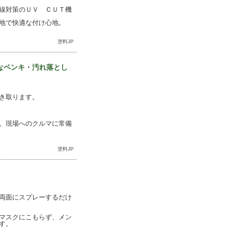
線対策のＵＶ ＣＵＴ機
地で快適な付け心地。
塗料JP
なペンキ・汚れ落とし
き取ります。
。現場へのクルマに常備
塗料JP
両面にスプレーするだけ
マスクにこもらず、メン
す。