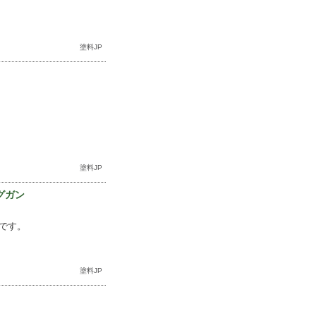
塗料JP
塗料JP
グガン
です。
塗料JP