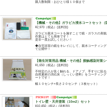
購入数制限：おひとり様１０個まで
【機械・その他】ガラピカ浸水コートセット（
¥2,970（税込）
(送料別)
ガラピカ親水コートを施すことで鏡・ガラスの美観
作業はとても簡単です！
是非一度お試しください！
◆自宅浴室の鏡をキレイにして、親水コーティングをし
て公開中！
【衛生対策用品 機械・その他】接触感染対策シ
¥1,650（税込）
(送料別)
不特定の人が良く触れる、ドアノブ、手すりに貼る
自然素材の消石灰（しっくい塗料）をコーティング
ートです！
幅１０センチ×長さ２０センチ（３枚セット）
トイレ壁・天井塗装（10m2）セット
¥10,450（税込）
(送料別)