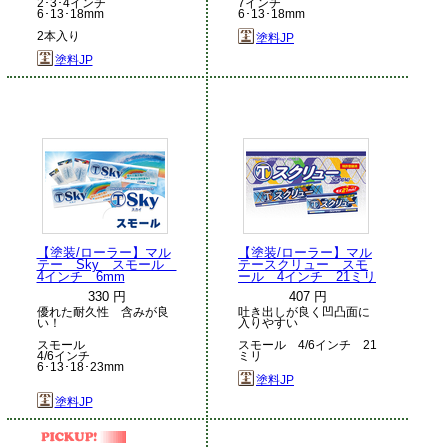
2･3･4インチ
7インチ
6･13･18mm
6･13･18mm
2本入り
塗料JP
塗料JP
【塗装/ローラー】マル
【塗装/ローラー】マル
テー Sky スモール
テースクリュー スモ
4インチ 6mm
ール 4インチ 21ミリ
330 円
407 円
優れた耐久性 含みが良
吐き出しが良く凹凸面に
い！
入りやすい
スモール
スモール 4/6インチ 21
4/6インチ
ミリ
6･13･18･23mm
塗料JP
塗料JP