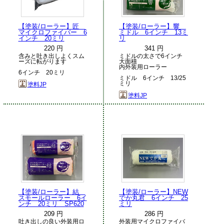
【塗装/ローラー】匠
【塗装/ローラー】響
マイクロファイバー 6
ミドル 6インチ 13ミ
インチ 20ミリ
リ
220 円
341 円
含みと吐き出しよくスム
ミドルの太さで6インチ
ーズに転がります
大面積
内外装用ローラー
6インチ 20ミリ
ミドル 6インチ 13/25
ミリ
塗料JP
塗料JP
【塗装/ローラー】結
【塗装/ローラー】NEW
スモールローラー 6イ
でか丸君 6インチ 25
ンチ 20ミリ SP620
ミリ
209 円
286 円
吐き出しの良い外装用ロ
外装用マイクロファイバ