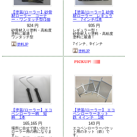
【塗装/ローラー】砂骨
【塗装/ローラー】砂骨
材ローラー コーナ
材ローラー レギュラ
ー・ワンタッチ型/1個
ー 7インチ/1本
924 円
935 円
砂骨材入り塗料・高粘度
レギュラー型！
塗料に最適！
砂骨材入り塗料・高粘度
ワンタッチ型
塗料に最適！
7インチ、9インチ
塗料JP
塗料JP
【塗装/ローラー】エコ
【塗装/ローラー】 エコ
ペンローラー柄 短
ペンローラーネット
柄 1本
鉄 ４インチ 1枚
165,165 円
143 円
場所に合せて使い分け！
エコペンローラーバケッ
ローラー用の柄になりま
ト用のネット（鉄）で
す。
す。