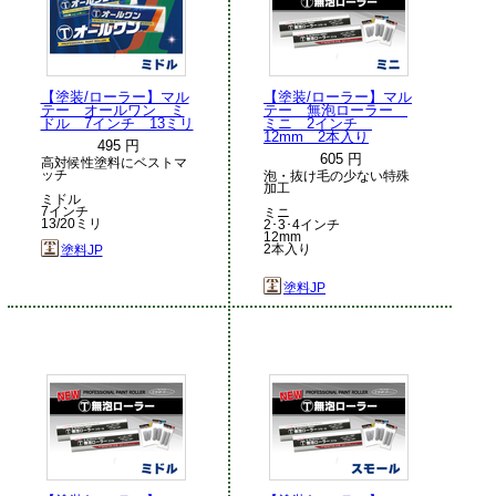
【塗装/ローラー】マル
【塗装/ローラー】マル
テー オールワン ミ
テー 無泡ローラー
ドル 7インチ 13ミリ
ミニ 2インチ
12mm 2本入り
495 円
605 円
高対候性塗料にベストマ
ッチ
泡・抜け毛の少ない特殊
加工
ミドル
7インチ
ミニ
13/20ミリ
2･3･4インチ
12mm
2本入り
塗料JP
塗料JP