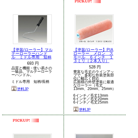
【塗装/ローラー】マル
【塗装/ローラー】PIA
テーローラーハンド
ローラー メロン ス
ル ミドル専用 短柄
モール ６インチ １
３ミリ（２本入り）
693 円
528 円
品質と機能・使い易さの
一級品、マルテーローラ
豊富な毛丈のラインアッ
ーハンドル。
プで、多彩な外装塗装部
位に幅広く対応
ミドル専用 短柄/長柄
広面積の外壁塗装に最適
なローラー（毛丈
13mm、20mm、25mm）
塗料JP
6インチ／毛丈13mm
6インチ／毛丈20mm
6インチ／毛丈25mm
塗料JP