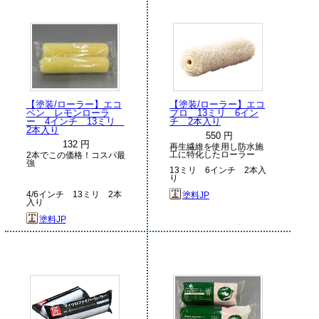
【塗装/ローラー】エコ
【塗装/ローラー】エコ
ペン レモンローラ
プロ 13ミリ 6イン
ー 4インチ 13ミリ
チ 2本入り
2本入り
550 円
132 円
再生繊維を使用し防水施
工に特化したローラー
2本でこの価格！コスパ最
強
13ミリ 6インチ 2本入
り
4/6インチ 13ミリ 2本
塗料JP
入り
塗料JP