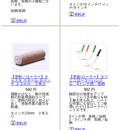
短柄・長柄の２種類ござ
います。
４インチ/６インチ/７イン
チ/９インチ
短柄/長柄
塗料JP
塗料JP
【塗料／ローラー】チ
【塗装/ローラー】タフ
ャスキ スモール ６イン
ミニローラーハンド
チ ２３ｍｍ ２本入
ル 4インチ用 長柄
660 円
902 円
飛散が少なく、耐久性抜
軸部分の強度をアップ
群の外装用混紡ローラ
し、ぐらつきや曲りを抑
ー。塗料の吐出し切りが
え耐久性も向上。ハード
良く、塗装作業の疲労を
な作業にも安心してご使
軽減。
用いただけるローラーハ
ンドルです。
６インチ23mm ２本入
り
4インチ用 長柄／短柄
2・3インチ用 長柄／短
柄
塗料JP
塗料JP