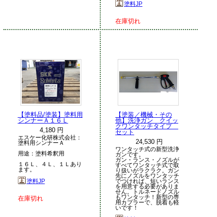
塗料JP
在庫切れ
【塗料品/塗装】塗料用
【塗装／機械・その
シンナーＡ１６Ｌ
他】洗浄ガン クイッ
クワンタッチタイプ
4,180 円
セット
エスケー化研株式会社：
24,530 円
塗料用シンナーＡ
ワンタッチ式の新型洗浄
用途：塗料希釈用
ガンです。
ガン・ランス・ノズルが
１６Ｌ、４Ｌ、１Ｌあり
すべてワンタッチ式で取
ます。
り扱いがラクラク。ガン
先にノズルをワンタッチ
塗料JP
でつければ、短いランス
を用意する必要がありま
せん。トルネードノズル
もワンタッチ！新型の専
在庫切れ
用カプラーで、脱着も軽
いです！