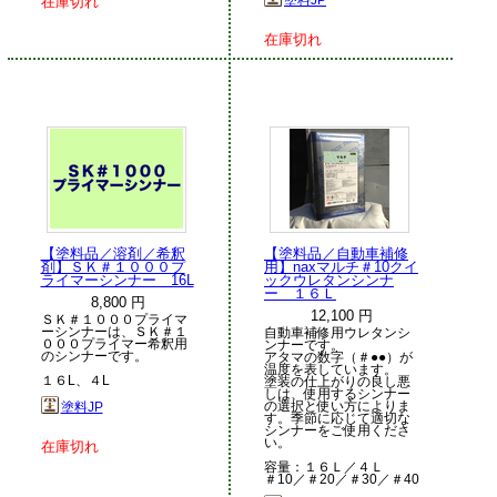
在庫切れ
在庫切れ
【塗料品／溶剤／希釈
【塗料品／自動車補修
剤】ＳＫ＃１０００プ
用】naxマルチ＃10クイ
ライマーシンナー 16L
ックウレタンシンナ
ー １６Ｌ
8,800 円
12,100 円
ＳＫ＃１０００プライマ
ーシンナーは、ＳＫ＃１
自動車補修用ウレタンシ
０００プライマー希釈用
ンナーです。
のシンナーです。
アタマの数字（＃●●）が
温度を表しています。
１６L、４L
塗装の仕上がりの良し悪
しは、使用するシンナー
の選択と使い方によりま
塗料JP
す。季節に応じて適切な
シンナーをご使用くださ
い。
在庫切れ
容量：１６Ｌ／４Ｌ
＃10／＃20／＃30／＃40