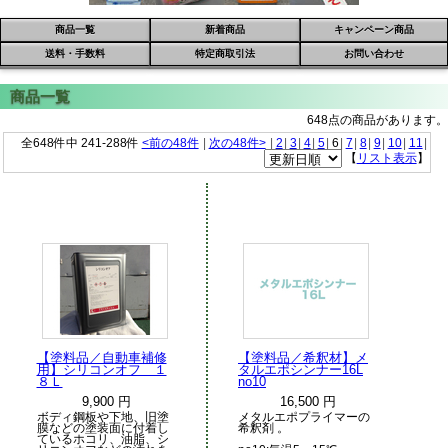
商品一覧
新着商品
キャンペーン商品
送料・手数料
特定商取引法
お問い合わせ
648点の商品があります。
全648件中 241-288件
<前の48件
|
次の48件>
|
2
|
3
|
4
|
5
|
6
|
7
|
8
|
9
|
10
|
11
|
【
リスト表示
】
【塗料品／自動車補修
【塗料品／希釈材】メ
用】シリコンオフ １
タルエポシンナー16L
８Ｌ
no10
9,900 円
16,500 円
ボディ鋼板や下地、旧塗
メタルエポプライマーの
膜などの塗装面に付着し
希釈剤 。
ているホコリ、油脂、シ