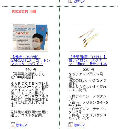
塗料JP
【機械・その他】
【塗装/刷毛（はけ）】
GARCOTEX コットン
白ナイロン メジタ
マスクV ホワイト
ン 15mm 5号／１本
440 円
220 円
【再再再入荷致しまし
タッチアップ用メジ刷
た:100枚限定】
毛。
毛丈の短い、小さなメジ
ＧＡＲＣＯＴＥＸプレミ
刷毛。
アムシルバーイオン抗菌
筆よりも持ちやすく疲れ
フェイスマスクは、細
にくい使用。
菌、スモッグに抵抗し、
インフルエンザウイルス
・白ナイロン メジタン
を防ぎ、皮膚を保護する
5号
ように設計されていま
・白毛 メジタン 3号・5
す。
号・8号
・白ナイロン ナナメジ
洗浄後の複数回の使用に
タン 5号
適し、コストを節約。
・白毛 ナナメジタン 3
号・5号・8号
塗料JP
塗料JP