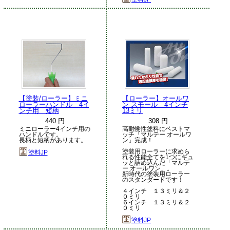
【塗装/ローラー】ミニ
【ローラー】オールワ
ローラーハンドル 4イ
ン スモール 4インチ
ンチ用 短柄
13ミリ
440 円
308 円
ミニローラー4インチ用の
高耐候性塗料にベストマ
ハンドルです。
ッチ「マルテー オールワ
長柄と短柄があります。
ン」完成！
塗装用ローラーに求めら
塗料JP
れる性能全てを1つにギュ
ッと詰め込んだ「マルテ
ー オールワン」。
新時代の塗装用ローラー
のスタンダードです！
４インチ １３ミリ＆２
０ミリ
６インチ １３ミリ＆２
０ミリ
塗料JP