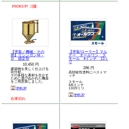
【塗装／機械・その
【塗装/ローラー】マル
他】リシンガンＭ－
テー オールワン ス
Ｄ 固定型
モール 4インチ 13ミ
リ
10,450 円
286 円
建築物を美しく仕上げる
吹付材。
高対候性塗料にベストマ
その多様な素材を生かす
ッチ
ために選びぬかれた機器
をご用意致しました。
スモール
4/6インチ
13/20ミリ
塗料JP
塗料JP
在庫切れ