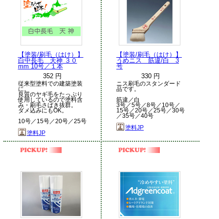
【塗装/刷毛（はけ）】
【塗装/刷毛（はけ）】
白中長毛 天神 ３０
うめニス 筋違/白 3
mm 10号／１本
号
352 円
330 円
従来型塗料での建築塗装
ニス刷毛のスタンダード
に。
品です。
良質のヤギ毛をたっぷり
使用しているので塗料含
筋違／白
み・刷毛さばき抜群。
3号／5号／8号／10号／
ダメ込みにもOK。
15号／20号／25号／30号
／35号／40号
10号／15号／20号／25号
塗料JP
塗料JP