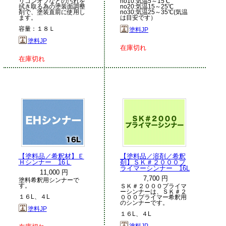
リコンオフなどの汚れを
no10:気温5～15℃
拭き取る為の塗装面調整
no20:気温15～25℃
剤で、塗装直前に使用し
no30:気温25～35℃(気温
ます。
は目安です）
容量：１８Ｌ
塗料JP
塗料JP
在庫切れ
在庫切れ
【塗料品／希釈材】Ｅ
【塗料品／溶剤／希釈
Ｈシンナー 16Ｌ
剤】ＳＫ＃２０００プ
ライマーシンナー 16L
11,000 円
7,700 円
塗料希釈用シンナーで
す。
ＳＫ＃２０００プライマ
ーシンナーは、ＳＫ＃２
１６L、４L
０００プライマー希釈用
のシンナーです。
塗料JP
１６L、４L
塗料JP