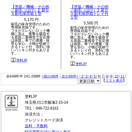
【塗装／機械・その他
【塗装／機械・その他
／刷毛（はけ）】新Ｄ
／刷毛（はけ）】新Ｄ
Ｘ刷毛保存箱１型
Ｘ刷毛保存箱トレイ付
１型
5,170 円
5,500 円
刷毛の保存管理のための
専用保存箱です。
刷毛の保存管理のための
フタがズレないロック機
専用保存箱です。
構に加え、衝撃を吸収す
フタがズレないロック機
る底面二重構造で安定感
構に加え、衝撃を吸収す
は抜群。車での運搬・保
る底面二重構造で安定感
管も安心、小物が収納で
は抜群。車での運搬・保
きるトレイ付、溶剤に強
管も安心、小物が収納で
いパッキン付きもありま
きるトレイ付、溶剤に強
す。
いパッキン付きもありま
す。
塗料JP
塗料JP
全648件中 241-288件
<前の48件
|
次の48件>
|
2
|
3
|
4
|
5
|
6
|
7
|
8
|
9
|
10
|
11
|
【
リスト表示
】
塗料JP
埼玉県川口市飯塚2-15-14
TEL：048-722-8161
決済方法：
クレジットカード決済
送料・手数料
特定商取引法に基づく表示