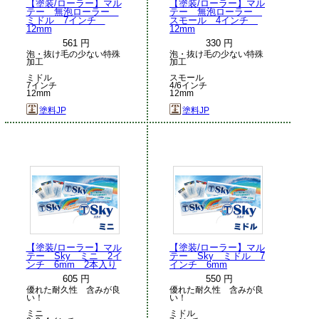
【塗装/ローラー】マル
【塗装/ローラー】マル
テー 無泡ローラー
テー 無泡ローラー
ミドル 7インチ
スモール 4インチ
12mm
12mm
561 円
330 円
泡・抜け毛の少ない特殊
泡・抜け毛の少ない特殊
加工
加工
ミドル
スモール
7インチ
4/6インチ
12mm
12mm
塗料JP
塗料JP
【塗装/ローラー】マル
【塗装/ローラー】マル
テー Sky ミニ 2イ
テー Sky ミドル 7
ンチ 6mm 2本入り
インチ 6mm
605 円
550 円
優れた耐久性 含みが良
優れた耐久性 含みが良
い！
い！
ミニ
ミドル