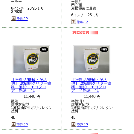
ーラー
ー長毛
凹凸面
6インチ 20/25ミリ
屋根塗装に最適
SP620
6インチ 25ミリ
塗料JP
塗料JP
【塗料品/機械・その
【塗料品/機械・その
他】 成樹脂クリヤー塗
他】 成樹脂クリヤー塗
料 無鉛 エコフロ
料 無鉛 エコフロ
ア 艶消 4L
ア 半艶消 4L
11,440 円
11,440 円
艶消！
半艶消！
環境対応型
環境対応型
1液型油変性ポリウレタン
1液型油変性ポリウレタン
塗料
塗料
4L
4L
塗料JP
塗料JP