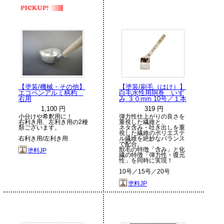
【塗装/機械・その他】
【塗装/刷毛（はけ）】
エコペンアルミ柄杓
白毛水性用胴巻 いず
右用
み ３０mm 10号／１本
1,100 円
319 円
小分けや希釈用に！
弾力性仕上がりの良さを
右利き用、左利き用の2種
重視した繊維と、
類ございます。
ネタ含み・吐き出しを重
視した繊維のポリエステ
右利き用/左利き用
ル繊維を絶妙なバランス
で配合。
獣毛の特徴「含み」と化
塗料JP
繊の特徴「弾力性・復元
性」を同時に実現！
10号／15号／20号
塗料JP