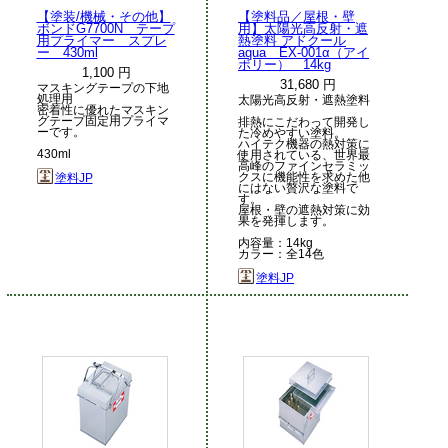
【塗装/機械・その他】
【塗料品／屋根・壁
ボンドG7700N テープ
用】太陽光高反射・遮
用プライマー スプレ
熱塗料 アドクール
ー 430ml
aqua EX-001α（アイ
ボリー） 14kg
1,100 円
31,680 円
マスキングテープの下地
処理用
太陽光高反射・遮熱塗料
密着性に優れたマスキン
グテープ固定用プライマ
排熱にこだわって開発し
ーです。
た冷めやすい塗料。
ハイテク機器の熱対策に
430ml
使用されている、世界最
高峰のファインセラミッ
クスに機能性を求めた他
塗料JP
にはない贅沢な塗料で
す。
屋根・壁の遮熱対策に効
果を発揮します。
内容量：14kg
カラー：全14色
塗料JP