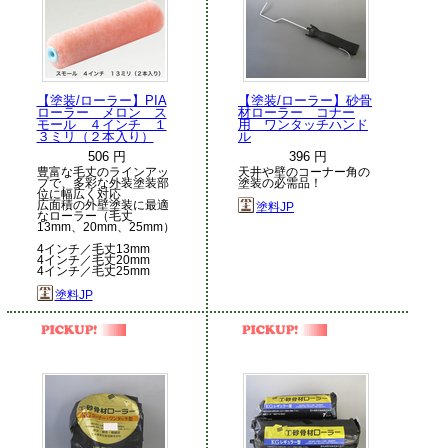
【塗装/ローラー】PIA
【塗装/ローラー】砂骨
ローラー メロン ス
材ローラー コナー
モール ４インチ １
用 ワンタッチハンド
３ミリ（２本入り）
ル
506 円
396 円
豊富な毛丈のラインアッ
天井や壁のコーナー角の
プで、多彩な外装塗装部
塗装の必需品！
位に幅広く対応
広面積の外壁塗装に最適
塗料JP
なローラー（毛丈
13mm、20mm、25mm）
4インチ／毛丈13mm
4インチ／毛丈20mm
4インチ／毛丈25mm
塗料JP