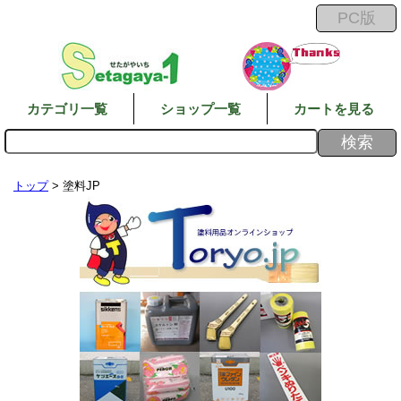
カテゴリ一覧
ショップ一覧
カートを見る
トップ
> 塗料JP