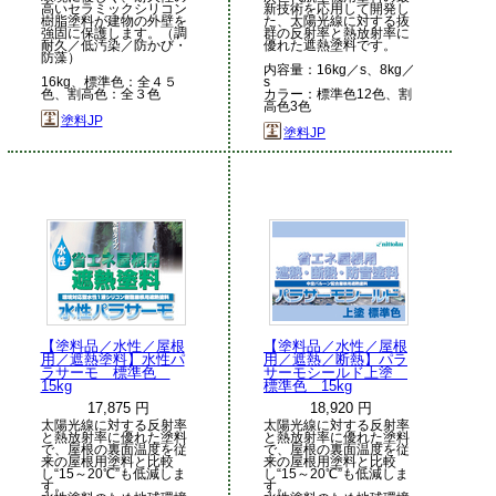
高いセラミックシリコン
新技術を応用して開発し
樹脂塗料が建物の外壁を
た、太陽光線に対する抜
強固に保護します。（調
群の反射率と熱放射率に
耐久／低汚染／防かび・
優れた遮熱塗料です。
防藻）
内容量：16kg／s、8kg／
16kg、標準色：全４５
s
色、割高色：全３色
カラー：標準色12色、割
高色3色
塗料JP
塗料JP
【塗料品／水性／屋根
【塗料品／水性／屋根
用／遮熱塗料】水性パ
用／遮熱／断熱】パラ
ラサーモ 標準色
サーモシールド上塗
15kg
標準色 15kg
17,875 円
18,920 円
太陽光線に対する反射率
太陽光線に対する反射率
と熱放射率に優れた塗料
と熱放射率に優れた塗料
で、屋根の裏面温度を従
で、屋根の裏面温度を従
来の屋根用塗料と比較
来の屋根用塗料と比較
し“15～20℃”も低減しま
し“15～20℃”も低減しま
す。
す。