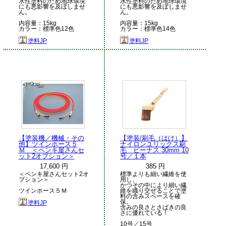
水性塗料のため地球環境
水性塗料のため地球環境
にも悪影響を及ぼしませ
にも悪影響を及ぼしませ
ん。
ん。
内容量：15kg
内容量：15kg
カラー：標準色12色
カラー：標準色14色
塗料JP
塗料JP
【塗装機／機械・その
【塗装/刷毛（はけ）】
他】ツインホース５
ナイロンユリックス刷
Ｍ ＜ペンキ屋さんセ
毛 ビーナス 30mm 10
ット2オプション＞
号／１本
17,600 円
385 円
＜ペンキ屋さんセット2オ
標準よりも細い繊維を使
プション＞
用し、
かつその中により細い繊
ツインホース５Ｍ
維を織り交ぜることで塗
料の含みスペースを確
保。
塗料JP
含みの良さとさばきの良
さに優れている！
10号／15号