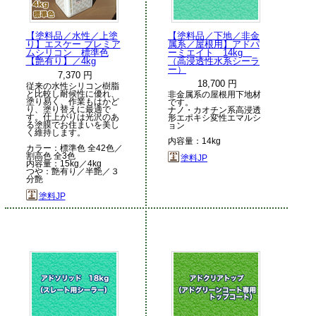
【塗料品／水性／上塗
【塗料品／下地／非金
り】エスケー プレミア
属系／屋根用】アドパ
ムシリコン 標準色
ーミエイト 14kg
【艶有り】／4kg
（高浸透性水系シーラ
ー）
7,370 円
18,700 円
従来の水性シリコン樹脂
と比較し耐候性に優れ、
非金属系の屋根用下地材
塗り易く、作業もはかど
です。
り、塗り替えに最適で
ナノ・カオチン系高浸透
す。仕上がりは光沢のあ
形エポキシ変性エマルシ
る塗膜でお住まいを美し
ョン
く維持します。
内容量：14kg
カラー：標準色 全42色／
割高色 全3色
塗料JP
内容量：15kg／4kg
つや：艶有り／半艶／３
分艶
塗料JP