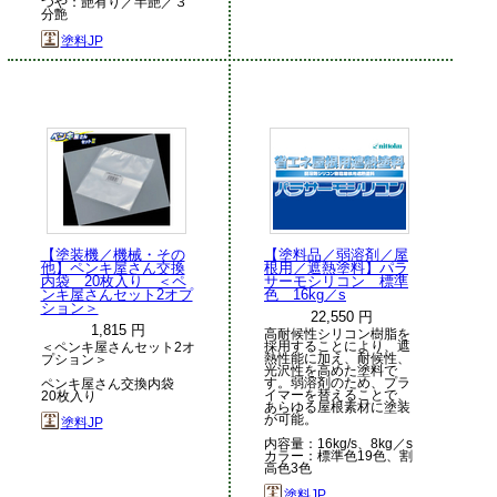
つや：艶有り／半艶／３
分艶
塗料JP
【塗装機／機械・その
【塗料品／弱溶剤／屋
他】ペンキ屋さん交換
根用／遮熱塗料】パラ
内袋 20枚入り ＜ペ
サーモシリコン 標準
ンキ屋さんセット2オプ
色 16kg／s
ション＞
22,550 円
1,815 円
高耐候性シリコン樹脂を
採用することにより、遮
＜ペンキ屋さんセット2オ
熱性能に加え、耐候性、
プション＞
光沢性を高めた塗料で
す。弱溶剤のため、プラ
ペンキ屋さん交換内袋
イマーを替えることで、
20枚入り
あらゆる屋根素材に塗装
が可能。
塗料JP
内容量：16kg/s、8kg／s
カラー：標準色19色、割
高色3色
塗料JP