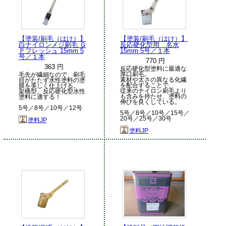
【塗装/刷毛（はけ）】
【塗装/刷毛（はけ）】
白ナイロンメジ刷毛 Ｇ
反応硬化型用 名水
Ｐフレッシュ 15mm 5
15mm 5号／１本
号／１本
770 円
363 円
反応硬化型塗料に最適な
厚口刷毛。
毛先が繊細なので、刷毛
素材や太さの異なる化繊
目がたたず水性塗料の塗
を配合することで、
膜を美しく仕上げる。
従来のナイロン刷毛より
架橋型、反応硬化型水性
も含みを持たせ、塗料の
塗料に適する！
伸びを良くしている。
5号／8号／10号／12号
5号／8号／10号／15号／
20号／25号／30号
塗料JP
塗料JP