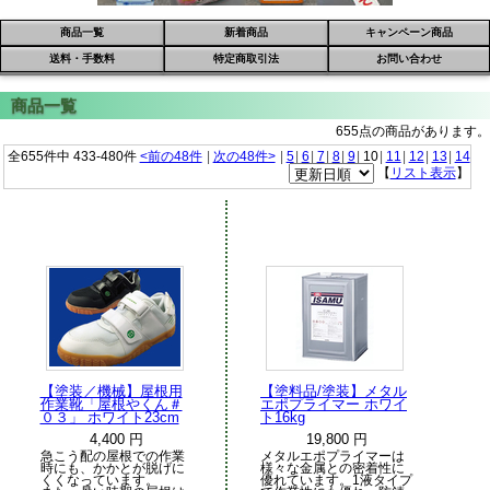
商品一覧
新着商品
キャンペーン商品
送料・手数料
特定商取引法
お問い合わせ
655点の商品があります。
全655件中 433-480件
<前の48件
|
次の48件>
|
5
|
6
|
7
|
8
|
9
|
10
|
11
|
12
|
13
|
14
【
リスト表示
】
【塗装／機械】屋根用
【塗料品/塗装】メタル
作業靴「屋根やくん＃
エポプライマー ホワイ
０３」 ホワイト23cm
ト16kg
4,400 円
19,800 円
急こう配の屋根での作業
メタルエポプライマーは
時にも、かかとが脱げに
様々な金属との密着性に
くくなっています。
優れています。1液タイプ