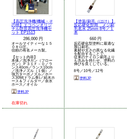
【高圧洗浄機/機械・そ
【塗装/刷毛（はけ）】
の他】エコペンオリジ
反応硬化型用 メジ刷
ナル防音高圧洗浄機セ
毛名水 25mm 8号／１
ット EP1513
本
286,000 円
660 円
オールマイティーな１５
反応硬化型塗料に最適な
０キロ圧。
厚口刷毛。
信頼の有名メーカ製。
素材や太さの異なる化繊
を配合することで、
【セット内容】
従来のナイロン刷毛より
本体／洗浄ガン（フロー
も含みを持たせ、塗料の
ガン）Ｐ３１Ｆ－０／ラ
伸びを良くしている。
ンス40cm／ランス10cm
／洗浄ノズル（１個）／
8号／10号／12号
強力ターボノズル／ホー
ス30M(ドラム巻)／給水ホ
塗料JP
ース＆フィルター／余水
ホース／オイル
塗料JP
在庫切れ