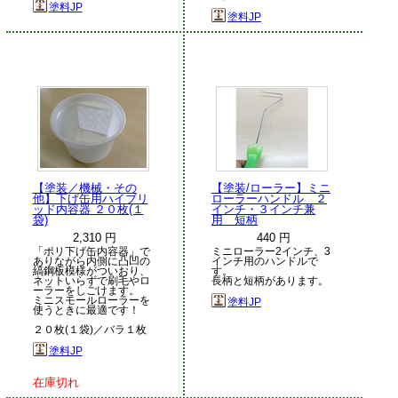
塗料JP
塗料JP
【塗装／機械・その
【塗装/ローラー】ミニ
他】下げ缶用ハイブリ
ローラーハンドル ２
ッド内容器 ２０枚(１
インチ・３インチ兼
袋)
用 短柄
2,310 円
440 円
「ポリ下げ缶内容器」で
ミニローラー2インチ、3
ありながら内側に凸凹の
インチ用のハンドルで
縞鋼板模様がついおり、
す。
ネットいらずで刷毛やロ
長柄と短柄があります。
ーラーをしごけます。
ミニスモールローラーを
塗料JP
使うときに最適です！
２０枚(１袋)／バラ１枚
塗料JP
在庫切れ