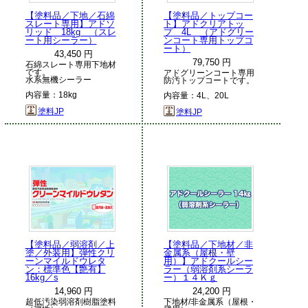
【塗料品／下地／石綿
【塗料品／トップコー
スレート専用】アドソ
ト】アドクリアトッ
リッド 18kg （スレ
プ 4L （アドグリー
ート用シーラー）
ンコート専用トップコ
ート）
43,450 円
79,750 円
石綿スレート専用下地材
です。
アドグリーンコート専用
水系無機シーラー
防汚トップコートです。
内容量：18kg
内容量：4L、20L
塗料JP
塗料JP
【塗料品／弱溶剤／上
【塗料品／下地材／非
塗／外装用】弾性クリ
金属系（屋根・壁
ーンマイルドウレタ
用）】アドクールシー
ン：標準色【艶有】
ラー（弱溶剤系シーラ
16kg／s
ー）１４Ｋｇ
14,960 円
24,200 円
超低汚染弱溶剤樹脂塗料
下地材/非金属系（屋根・