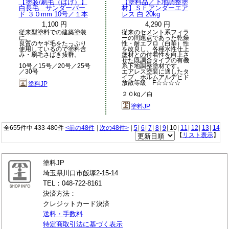
【塗装/刷毛（はけ）】
【塗料品／下地調整塗
白長毛 サンダーバー
材】ＳＦアンダーエア
ド ３０mm 10号／１本
レス 白 20kg
1,100 円
4,290 円
従来型塗料での建築塗装
従来のセメント系フィラ
に。
ーの問題点であった乾燥
良質のヤギ毛をたっぷり
性・耐エフロ（白華）性
使用しているので塗料含
を改良し、各種水性仕上
み・刷毛さばき抜群。
塗材との付着性を向上さ
せた既調合タイプの有機
10号／15号／20号／25号
系下地調整塗材です。
／30号
エアレス塗装に適したタ
イプ、ホルムアルデヒド
放散等級 F☆☆☆☆
塗料JP
２０kg／白
塗料JP
全655件中 433-480件
<前の48件
|
次の48件>
|
5
|
6
|
7
|
8
|
9
|
10
|
11
|
12
|
13
|
14
【
リスト表示
】
塗料JP
埼玉県川口市飯塚2-15-14
TEL：048-722-8161
決済方法：
クレジットカード決済
送料・手数料
特定商取引法に基づく表示