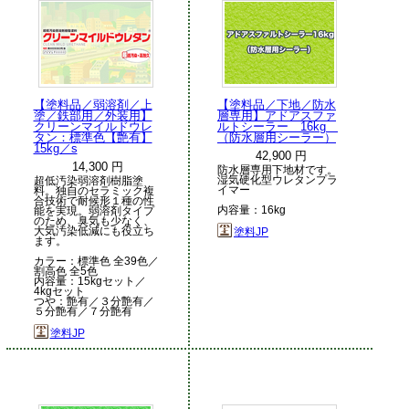
【塗料品／弱溶剤／上
【塗料品／下地／防水
塗／鉄部用／外装用】
層専用】アドアスファ
クリーンマイルドウレ
ルトシーラー 16kg
タン：標準色【艶有】
（防水層用シーラー）
15kg／s
42,900 円
14,300 円
防水層専用下地材です。
湿気硬化型ウレタンプラ
超低汚染弱溶剤樹脂塗
イマー
料。独自のセラミック複
合技術で耐候形１種の性
内容量：16kg
能を実現。弱溶剤タイプ
のため、臭気も少なく、
大気汚染低減にも役立ち
塗料JP
ます。
カラー：標準色 全39色／
割高色 全5色
内容量：15kgセット／
4kgセット
つや：艶有／３分艶有／
５分艶有／７分艶有
塗料JP