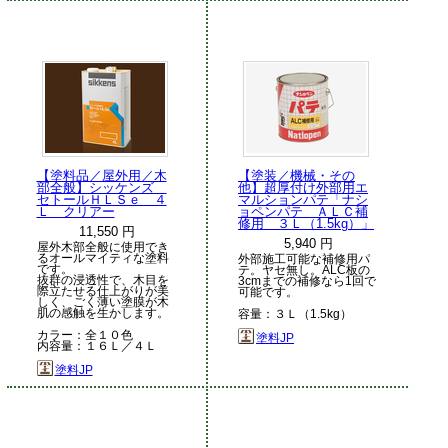
【塗料品／屋外用／木
【塗装／機械・その
部全般】シッケンズ
他】超厚付け外部用エ
セトールＨＬＳｅ ４
マルションパテ「ナシ
Ｌ クリアー
ョペンパテ ＡＬＣ補
修用 ３Ｌ（1.5kg）」
11,550 円
5,940 円
屋外木部全般に使用でき
るオールマイティな塗料
外部施工可能な補修用パ
です。
テ。ヤセ無し。ALC板の
抜群の浸透性で、木目を
3cmまでの補修なら1回で
際立たせる仕上がりが美
可能です。
しく、ごく薄い塗膜が木
肌の感触を生かします。
容量：３Ｌ（1.5kg）
カラー：全１０色
塗料JP
内容量：１６Ｌ／４Ｌ
塗料JP