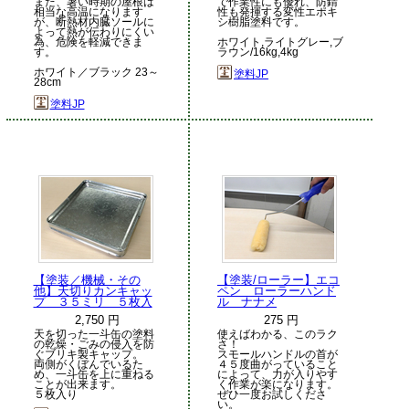
また、暑い時期の屋根は
で作業性にも優れ、防錆
相当な高温になります
性も発揮する変性エポキ
が、断熱材内臓ソールに
シ樹脂塗料です。
よって熱が伝わりにくい
為、危険を軽減できま
ホワイト,ライトグレー,ブ
す。
ラウン/16kg,4kg
ホワイト／ブラック 23～
塗料JP
28cm
塗料JP
【塗装／機械・その
【塗装/ローラー】エコ
他】天切りカンキャッ
ペン ローラーハンド
プ ３５ミリ ５枚入
ル ナナメ
2,750 円
275 円
天を切った一斗缶の塗料
使えばわかる、このラク
の乾燥・ごみの侵入を防
さ！
ぐブリキ製キャップ。
スモールハンドルの首が
両側がくぼんでいるた
４５度曲がっていること
め、一斗缶を上に重ねる
によって、力が入りやす
ことが出来ます。
く作業が楽になります。
５枚入り
ぜひ一度お試しくださ
い。