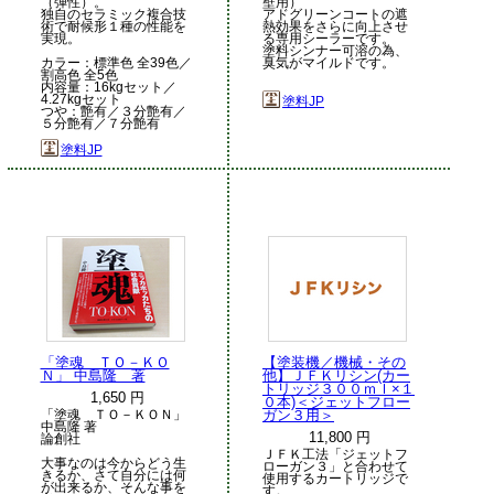
（弾性）。
壁用）
独自のセラミック複合技
アドグリーンコートの遮
術で耐候形１種の性能を
熱効果をさらに向上させ
実現。
る専用シーラーです。
塗料シンナー可溶の為、
カラー：標準色 全39色／
臭気がマイルドです。
割高色 全5色
内容量：16kgセット／
4.27kgセット
塗料JP
つや：艶有／３分艶有／
５分艶有／７分艶有
塗料JP
「塗魂 ＴＯ－ＫＯ
【塗装機／機械・その
Ｎ」 中島隆 著
他】ＪＦＫリシン(カー
トリッジ３００ｍｌ×１
1,650 円
０本)＜ジェットフロー
ガン３用＞
「塗魂 ＴＯ－ＫＯＮ」
中島隆 著
11,800 円
論創社
ＪＦＫ工法「ジェットフ
大事なのは今からどう生
ローガン３」と合わせて
きるか、さて自分には何
使用するカートリッジで
が出来るか、そんな事を
す。