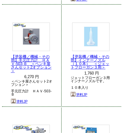
【塗装機／機械・その
【塗装機／機械・その
他】手元圧力計 ＨＡ
他】インナーノズル
Ｖ-503-Ｂ ＜ペンキ屋
（１０本） ＜ジェッ
さんセット2オプション
トフローガン３用＞
＞
1,760 円
6,270 円
ジェットフローガン３用
インナーノズルです。
＜ペンキ屋さんセット2オ
プション＞
１０本入り
手元圧力計 ＨＡＶ-503-
Ｂ
塗料JP
塗料JP