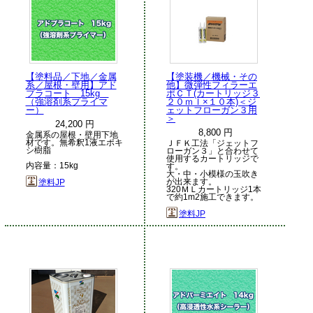
【塗料品／下地／金属
【塗装機／機械・その
系／屋根・壁用】アド
他】微弾性フィラーエ
プラコート 15kg
ポＣＴ(カートリッジ３
（強溶剤系プライマ
２０ｍｌ×１０本)＜ジ
ー）
ェットフローガン３用
＞
24,200 円
8,800 円
金属系の屋根・壁用下地
材です。無希釈1液エポキ
ＪＦＫ工法「ジェットフ
シ樹脂
ローガン３」と合わせて
使用するカートリッジで
内容量：15kg
す。
大・中・小模様の玉吹き
が出来ます。
塗料JP
320ＭＬカートリッジ1本
で約1m2施工できます。
塗料JP