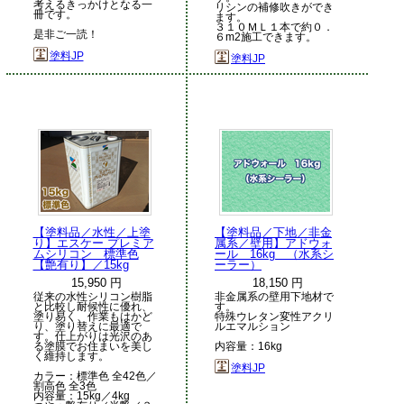
考えるきっかけとなる一
リシンの補修吹きができ
冊です。
ます。
３１０ＭＬ１本で約０．
是非ご一読！
６m2施工できます。
塗料JP
塗料JP
【塗料品／水性／上塗
【塗料品／下地／非金
り】エスケー プレミア
属系／壁用】アドウォ
ムシリコン 標準色
ール 16kg （水系シ
【艶有り】／15kg
ーラー）
15,950 円
18,150 円
従来の水性シリコン樹脂
非金属系の壁用下地材で
と比較し耐候性に優れ、
す。
塗り易く、作業もはかど
特殊ウレタン変性アクリ
り、塗り替えに最適で
ルエマルション
す。仕上がりは光沢のあ
る塗膜でお住まいを美し
内容量：16kg
く維持します。
塗料JP
カラー：標準色 全42色／
割高色 全3色
内容量：15kg／4kg