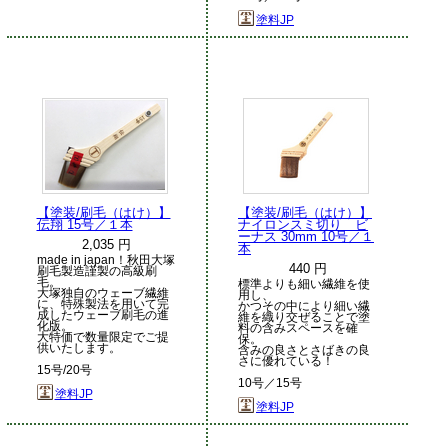
塗料JP
【塗装/刷毛（はけ）】
【塗装/刷毛（はけ）】
伝翔 15号／１本
ナイロンスミ切り ビ
ーナス 30mm 10号／１
2,035 円
本
made in japan！秋田大塚
440 円
刷毛製造謹製の高級刷
毛。
標準よりも細い繊維を使
大塚独自のウェーブ繊維
用し、
に、特殊製法を用いて完
かつその中により細い繊
成したウェーブ刷毛の進
維を織り交ぜることで塗
化版。
料の含みスペースを確
大特価で数量限定でご提
保。
供いたします。
含みの良さとさばきの良
さに優れている！
15号/20号
10号／15号
塗料JP
塗料JP