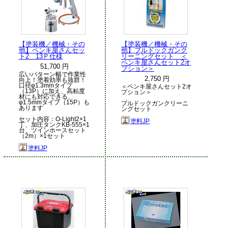
【塗装機／機械・その
【塗装機／機械・その
他】ペンキ屋さんセッ
他】ブルドックガンク
ト2 13Ｐ仕様
リーニングセット ＜
ペンキ屋さんセット2オ
51,700 円
プション＞
広いパターン幅で作業性
2,750 円
向上！塗着効率も抜群！
口径φ1.3mmタイプ
＜ペンキ屋さんセット2オ
（13P）に加え、高粘度
プション＞
材にも対応できる、
φ1.5mmタイプ（15P）も
ブルドックガンクリーニ
あります
ングセット
セット内容：O-Light2×1
塗料JP
丁、加圧タンクKB-555×1
台、ツインホースセット
（2m）×1セット
塗料JP