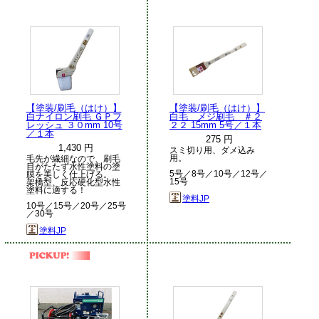
【塗装/刷毛（はけ）】
【塗装/刷毛（はけ）】
白ナイロン刷毛 ＧＰフ
白毛 メジ刷毛 ＃２
レッシュ ３０mm 10号
２２ 15mm 5号／１本
／１本
275 円
1,430 円
スミ切り用、ダメ込み
用。
毛先が繊細なので、刷毛
目がたたず水性塗料の塗
5号／8号／10号／12号／
膜を美しく仕上げる。
15号
架橋型、反応硬化型水性
塗料に適する！
塗料JP
10号／15号／20号／25号
／30号
塗料JP