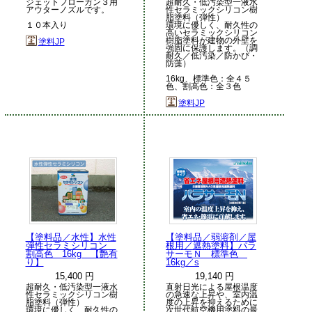
ジェットフローガン３用
超耐久・低汚染型一液水
アウターノズルです。
性セラミックシリコン樹
脂塗料（弾性）
１０本入り
環境に優しく、耐久性の
高いセラミックシリコン
樹脂塗料が建物の外壁を
塗料JP
強固に保護します。（調
耐久／低汚染／防かび・
防藻）
16kg、標準色：全４５
色、割高色：全３色
塗料JP
【塗料品／水性】水性
【塗料品／弱溶剤／屋
弾性セラミシリコン
根用／遮熱塗料】パラ
割高色 16kg 【艶有
サーモＮ 標準色
り】
16kg／s
15,400 円
19,140 円
超耐久・低汚染型一液水
直射日光による屋根温度
性セラミックシリコン樹
の急速な上昇や、室内温
脂塗料（弾性）
度の上昇を抑えるために
環境に優しく、耐久性の
次世代航空機用塗料の最