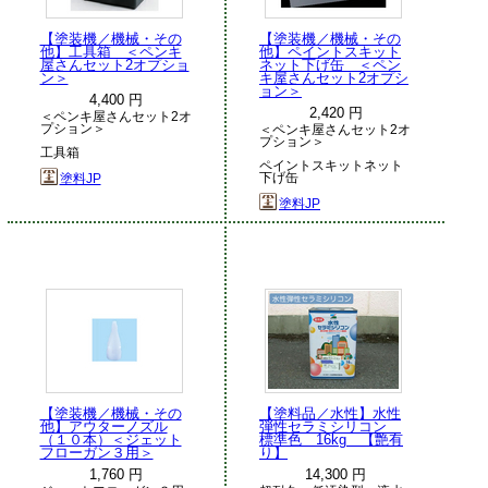
【塗装機／機械・その
【塗装機／機械・その
他】工具箱 ＜ペンキ
他】ペイントスキット
屋さんセット2オプショ
ネット下げ缶 ＜ペン
ン＞
キ屋さんセット2オプシ
ョン＞
4,400 円
2,420 円
＜ペンキ屋さんセット2オ
プション＞
＜ペンキ屋さんセット2オ
プション＞
工具箱
ペイントスキットネット
下げ缶
塗料JP
塗料JP
【塗装機／機械・その
【塗料品／水性】水性
他】アウターノズル
弾性セラミシリコン
（１０本）＜ジェット
標準色 16kg 【艶有
フローガン３用＞
り】
1,760 円
14,300 円