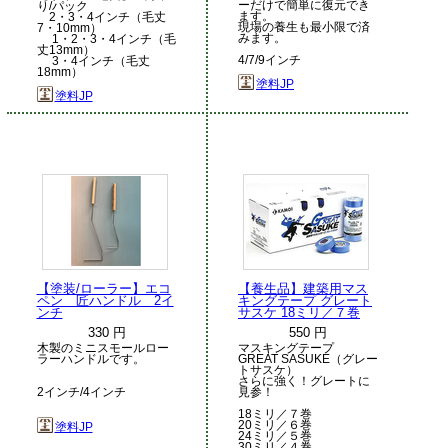
ーだけで簡単に復元でき
り/パック
ます。
2・3・4インチ（毛丈
現場の養生も最小限で済
7・10mm）
みます。
1・2・3・4インチ（毛
丈13mm）
4/7/9インチ
3・4インチ（毛丈
18mm）
塗料JP
塗料JP
【塗装/ローラー】エコ
【養生品】建築用マス
ペン 匠ハンドル 2イ
キングテープ グレート
ンチ
サスケ 18ミリ／７巻
330 円
550 円
木製のミニスモールロー
マスキングテープ
ラーハンドルです。
GREAT SASUKE（グレー
トサスケ）
さらに強く！グレートに
2インチ/4インチ
見参！
18ミリ／７巻
20ミリ／６巻
塗料JP
24ミリ／５巻
30ミリ／４巻