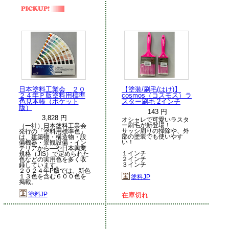
日本塗料工業会 ２０
【塗装/刷毛(はけ)】
２４年Ｐ版塗料用標準
cosmos（コスモス）ラ
色見本帳（ポケット
スター刷毛 2インチ
版）
143 円
3,828 円
オシャレで可愛いラスタ
ー刷毛が新登場！
（一社）日本塗料工業会
サッシ周りの掃除や、外
発行の「塗料用標準色」
部の塗装でも使いやす
は、建築物・構造物・設
い！
備機器・景観設備・イン
テリアから―や日本興業
１インチ
規格（JIS）で定められた
２インチ
色などの実用色を多く収
３インチ
録しています。
２０２４年P版では、新色
１３色を含む６００色を
塗料JP
掲載。
塗料JP
在庫切れ