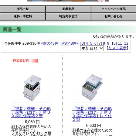
商品一覧
新着商品
キャンペーン商品
送料・手数料
特定商取引法
お問い合わせ
648点の商品があります。
全648件中 289-336件
<前の48件
|
次の48件>
|
3
|
4
|
5
|
6
|
7
|
8
|
9
|
10
|
11
|
12
|
【
リスト表示
】
【塗装／機械・その他
【塗装／機械・その他
／刷毛（はけ）】新Ｄ
／刷毛（はけ）】新Ｄ
Ｘ刷毛保存箱２型
Ｘ刷毛保存箱トレイ付
２型
6,050 円
6,600 円
刷毛の保存管理のための
専用保存箱です。
刷毛の保存管理のための
フタがズレないロック機
専用保存箱です。