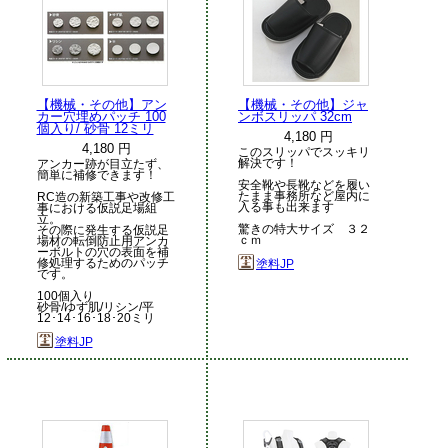
【機械・その他】アン
【機械・その他】ジャ
カー穴埋めパッチ 100
ンボスリッパ 32cm
個入り/ 砂骨 12ミリ
4,180 円
4,180 円
このスリッパでスッキリ
解決です！
アンカー跡が目立たず、
簡単に補修できます！
安全靴や長靴などを履い
たまま事務所など屋内に
RC造の新築工事や改修工
入る事も出来ます
事における仮説足場組
立。
驚きの特大サイズ ３２
その際に発生する仮説足
ｃｍ
場材の転倒防止用アンカ
ーボルトの穴の表面を補
修処理するためのパッチ
塗料JP
です。
100個入り
砂骨/ゆず肌/リシン/平
12･14･16･18･20ミリ
塗料JP