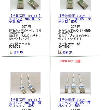
【塗装/刷毛（はけ）】
【塗装/刷毛（はけ）】
エコペン 俺の豚 タ
エコペン 俺の豚 ナ
テ型 50T
ナメ型 50S
297 円
297 円
豚毛のお求めやすい価格
豚毛のお求めやすい価格
の刷毛です。
の刷毛です。
厚口で、高粘度の塗料に
厚口で、高粘度の塗料に
使いやすいです！
使いやすいです！
タテ型 ナナメ型
タテ型 ナナメ型
50T/50S
50T/50S
塗料JP
塗料JP
【塗装/刷毛（はけ）】
【塗装/刷毛（はけ）】
エコペン 俺の豚 隅
エコペン 俺の豚 目
切りタイプ 30S
地タイプ 30M