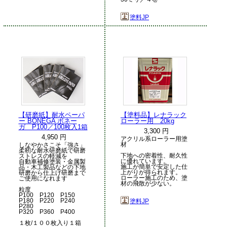
塗料JP
【研磨紙】耐水ペーパ
【塗料品】レナラック
ー BONEGA ボネー
ローラー用 20kg
ガ P100／100枚入1箱
3,300 円
4,950 円
アクリル系ローラー用塗
材
しなやかさこそ「強さ」
柔靭な耐水研磨紙で研磨
下地への密着性、耐久性
ストレスの軽減を
に優れています。
自動車補修塗装・金属製
施工が簡単で安定した仕
品・木工製品などの下地
上がりが得られます。
研磨から仕上げ研磨まで
ローラー施工のため、塗
ご使用になれます
材の飛散が少ない。
粒度
P100 P120 P150
P180 P220 P240
塗料JP
P280
P320 P360 P400
１枚/１００枚入り１箱