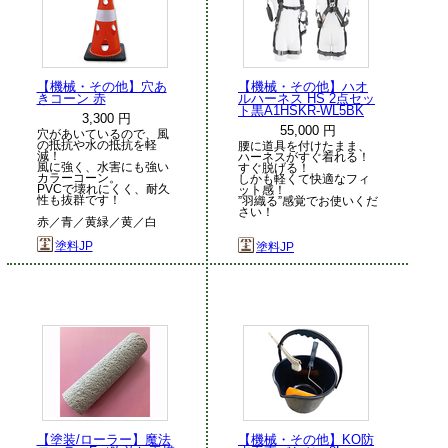
【機械・その他】穴あ
【機械・その他】ハオ
きコーン 赤
ルハーネス HS 2点セッ
ト黒A1HSKR-WL5BK
3,300 円
55,000 円
穴があいているので、風
の抵抗や水の抵抗を軽
腰に道具を付けたまま、
減！
ハーネスがすぐ着れる！
風に強く、水害にも強い
すぐ脱げる！
カラーコーン。
しかも軽くて快適なフィ
PVCで壊れにくく、耐久
ット感！
性も抜群です！
”羽織る”感覚でお使いくだ
さい！
赤／青／黄緑／黄／白
塗料JP
塗料JP
【塗装/ローラー】魔法
【機械・その他】KO防