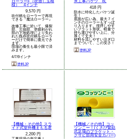
ローラーF（吹放し玉模
水工事バケツ 8L
様） 4インチ
418 円
9,570 円
防水に特化したバケツ誕
生！
吹付柄をローラーで再現
底面が広い為、最大７イ
できる『魔法ローラー』
ンチのローラーもすっぽ
り入ります。撹拌しやす
改修工事に於いて、爆裂
いフラット形状。軽量で
部、欠損部、塗膜剥がれ
持ち運びやすい上に、分
部の下地処理により失わ
厚くて丈夫！
れた既存吹付柄をローラ
材料を流しやすい注ぎ口
ーだけで簡単に復元でき
までついて、この安さ！
ます。
現場の養生も最小限で済
みます。
塗料JP
4/7/9インチ
塗料JP
【機械・その他】スラ
【機械／その他】コッ
イド式室外機まもる君
ツンこー！(くさび緊結
式足場のブラケット・
2,200 円
クサビ部用安全カバー)
工事現場の新定番！