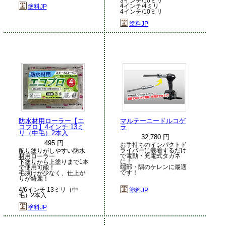
3インチ/10ミリ
4インチ/4ミリ
塗料JP
4インチ/10ミリ
塗料JP
防水材用ローラー【エ
マルテーニードルコゲ
コプロ】4インチ 13ミ
ラ
リ（中毛）2本入
32,780 円
495 円
お手持ちのインパクトド
ライバーに装着するだけ
配り塗りがしやすい防水
で電動・充電式タガネ
材用ローラー
に！
下塗りから上塗りまで1本
端部・隅のケレンに最適
で使用可能！
です！
毛抜けが少なく、仕上が
りが綺麗！
4/6インチ 13ミリ（中
塗料JP
毛）2本入
塗料JP