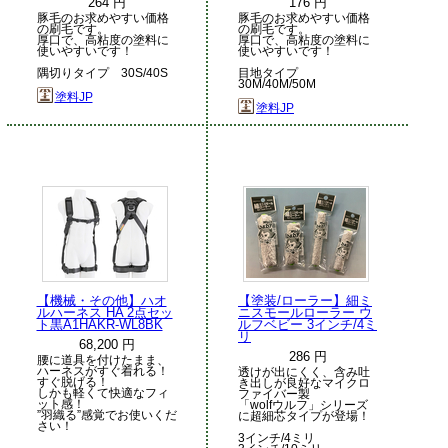
264 円
176 円
豚毛のお求めやすい価格
豚毛のお求めやすい価格
の刷毛です。
の刷毛です。
厚口で、高粘度の塗料に
厚口で、高粘度の塗料に
使いやすいです！
使いやすいです！
隅切りタイプ 30S/40S
目地タイプ
30M/40M/50M
塗料JP
塗料JP
【機械・その他】ハオ
【塗装/ローラー】細ミ
ルハーネス HA 2点セッ
ニスモールローラー ウ
ト黒A1HAKR-WL8BK
ルフベビー 3インチ/4ミ
リ
68,200 円
286 円
腰に道具を付けたまま、
ハーネスがすぐ着れる！
透けが出にくく、含み吐
すぐ脱げる！
き出しが良好なマイクロ
しかも軽くて快適なフィ
ファイバー製
ット感！
「wolfウルフ」シリーズ
”羽織る”感覚でお使いくだ
に超細芯タイプが登場！
さい！
3インチ/4ミリ