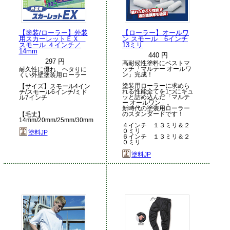
【塗装/ローラー】外装
【ローラー】オールワ
用スカーレットＥＸ
ン スモール 6インチ
スモール ４インチ／
13ミリ
14mm
440 円
297 円
高耐候性塗料にベストマ
ッチ「マルテー オールワ
耐久性に優れ、ヘタりに
ン」完成！
くい外壁塗装用ローラー
塗装用ローラーに求めら
【サイズ】スモール4イン
れる性能全てを1つにギュ
チ/スモール6インチ/ミド
ッと詰め込んだ「マルテ
ル7インチ
ー オールワン」。
新時代の塗装用ローラー
のスタンダードです！
【毛丈】
14mm/20mm/25mm/30mm
４インチ １３ミリ＆２
０ミリ
塗料JP
６インチ １３ミリ＆２
０ミリ
塗料JP