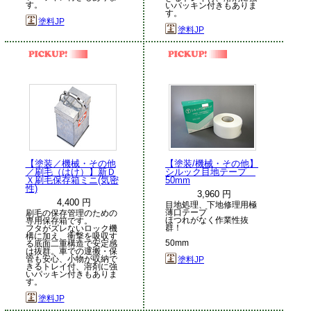
す。
いパッキン付きもありま
す。
塗料JP
塗料JP
【塗装／機械・その他
【塗装/機械・その他】
／刷毛（はけ）】新Ｄ
シルック目地テープ
Ｘ刷毛保存箱ミニ(気密
50mm
性)
3,960 円
4,400 円
目地処理、下地修理用極
薄口テープ
刷毛の保存管理のための
ほつれがなく作業性抜
専用保存箱です。
群！
フタがズレないロック機
構に加え、衝撃を吸収す
50mm
る底面二重構造で安定感
は抜群。車での運搬・保
管も安心、小物が収納で
塗料JP
きるトレイ付、溶剤に強
いパッキン付きもありま
す。
塗料JP