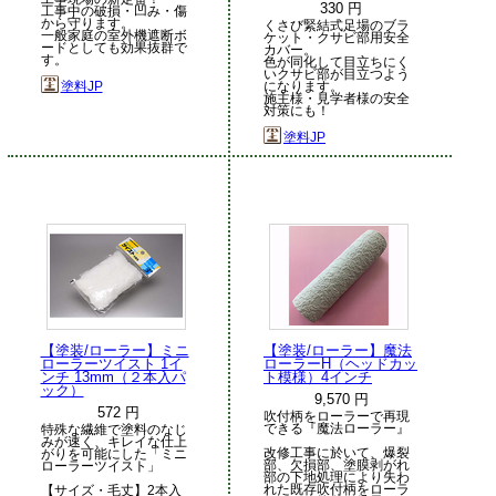
330 円
工事中の破損・凹み・傷
から守ります。
くさび緊結式足場のブラ
一般家庭の室外機遮断ボ
ケット・クサビ部用安全
ードとしても効果抜群で
カバー。
す。
色が同化して目立ちにく
いクサビ部が目立つよう
塗料JP
になります。
施主様・見学者様の安全
対策にも！
塗料JP
【塗装/ローラー】ミニ
【塗装/ローラー】魔法
ローラーツイスト 1イ
ローラーH（ヘッドカッ
ンチ 13mm（２本入パ
ト模様）4インチ
ック）
9,570 円
572 円
吹付柄をローラーで再現
できる『魔法ローラー』
特殊な繊維で塗料のなじ
みが速く、キレイな仕上
改修工事に於いて、爆裂
がりを可能にした「ミニ
部、欠損部、塗膜剥がれ
ローラーツイスト」
部の下地処理により失わ
れた既存吹付柄をローラ
【サイズ・毛丈】2本入