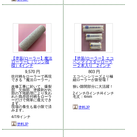
【塗装/ローラー】魔法
【塗装/ローラー】エコ
ローラーL（リシン模
ペンマイスターローラ
様）4インチ
ー２本入り 2インチ
9,570 円
803 円
吹付柄をローラーで再現
エコペンシリーズより極
できる『魔法ローラー』
細ローラーが新登場！
改修工事に於いて、爆裂
狭い隙間部分に大活躍！
部、欠損部、塗膜剥がれ
部の下地処理により失わ
2インチ/3インチ/4インチ
れた既存吹付柄をローラ
毛丈：4mm
ーだけで簡単に復元でき
ます。
現場の養生も最小限で済
塗料JP
みます。
4/7/9インチ
塗料JP