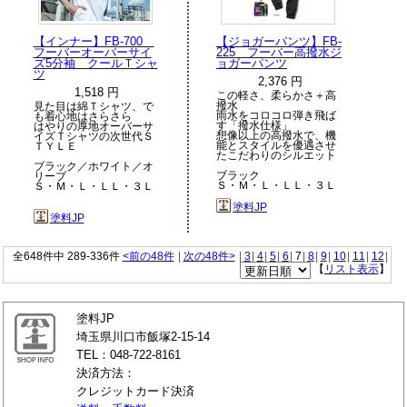
【インナー】FB-700
【ジョガーパンツ】FB-
フーバーオーバーサイ
225 フーバー高撥水ジ
ズ5分袖 クールＴシャ
ョガーパンツ
ツ
2,376 円
1,518 円
この軽さ、柔らかさ＋高
撥水
見た目は綿Ｔシャツ、で
雨水をコロコロ弾き飛ば
も着心地はさらさら
す「撥水仕様」
はやりの厚地オーバーサ
想像以上の高撥水で、機
イズＴシャツの次世代Ｓ
能とスタイルを優遇させ
ＴＹＬＥ
たこだわりのシルエット
ブラック／ホワイト／オ
ブラック
リーブ
Ｓ・Ｍ・Ｌ・ＬＬ・３Ｌ
Ｓ・Ｍ・Ｌ・ＬＬ・３Ｌ
塗料JP
塗料JP
全648件中 289-336件
<前の48件
|
次の48件>
|
3
|
4
|
5
|
6
|
7
|
8
|
9
|
10
|
11
|
12
|
【
リスト表示
】
塗料JP
埼玉県川口市飯塚2-15-14
TEL：048-722-8161
決済方法：
クレジットカード決済