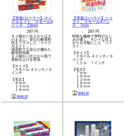
【塗装/ローラー】マイ
【塗装/ローラー】ツイ
クロエイト スモール4
スト スモール4イン
インチ 13mm
チ 7mm
297 円
297 円
キメ細かい仕上がりはそ
特殊な繊維で塗料のなじ
のままに、安心の耐溶剤
みが速く、キレイな仕上
性をプラスした「マイク
がりを可能にした「ツイ
ロエイト」
スト」
強溶剤でも安心の優れた
耐溶剤性能
【サイズ】
キメ細かい仕上がり肌で
スモール ４インチ／６
美粧仕上げを実現
インチ
ミドル ７インチ
【サイズ】
スモール ４インチ／６
【毛丈】
インチ
７ｍｍ
１０ｍｍ
【毛丈】
１３ｍｍ
６ｍｍ
１８ｍｍ
１３ｍｍ
２５ｍｍ
１８ｍｍ
塗料JP
塗料JP