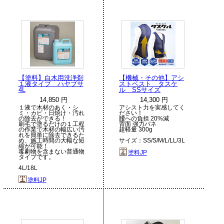
【塗料】白木用洗浄剤
【機械・その他】アシ
１液タイプ ハヤブサ
ストベスト タスケ
4L
ル SSサイズ
14,850 円
14,300 円
１液で木材のあく・シ
アシスト力を実感してく
ミ・カビ・日焼け・汚れ
ださい！
の除去ができる！
腰への負担 20%減
刷毛で塗るだけの１工程
背面 強力バネ
の作業で木材の幅広い汚
超軽量 300g
れを簡単に除去できるた
め、施工時間の大幅な短
サイズ：SS/S/M/L/LL/3L
縮が可能！
毒劇物を含まない普通物
塗料JP
タイプです。
4L/18L
塗料JP