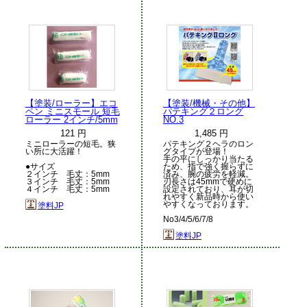
【塗装/ローラー】エコ
【塗装/機械・その他】
ペン ミニスモール 短毛
パテキング２ロング
ローラー 2インチ/5mm
NO.3
121 円
1,485 円
ミニローラーの短毛。狭
パテキング２ヘラのロン
い所に大活躍！
グタイプが登場！
手の平にしっかり当たる
●サイズ
ため、指で強く握らずに
２インチ 毛丈：5mm
済み、腕の疲労を軽減。
３インチ 毛丈：5mm
刃長さは45mmで硬めに
４インチ 毛丈：5mm
設定されており、耳が切
れやすく新品時から使い
やすくなっております。
塗料JP
No3/4/5/6/7/8
塗料JP