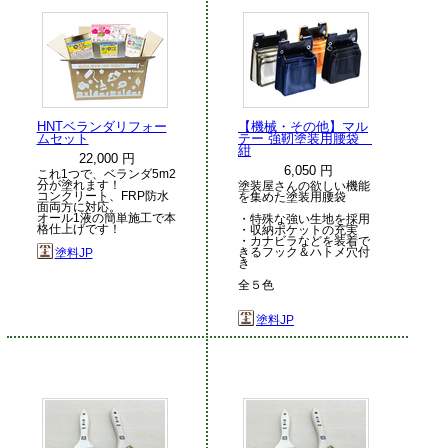
HNTベランダリフォー
【機械・その他】マル
ムセット
テー 強靭塗装用腰袋
紺
22,000 円
6,050 円
これ1つで、ベランダ5m2
分が塗れます！
塗装屋さんの欲しい機能
コンクリート、FRP防水
を集めた塗装用腰袋
面両方に対応。
オール1液の簡単施工で本
・特殊な強い生地を採用
格仕上げです！
・収納ポケットの充実
・カナビラなどを装着で
きるフック＆ハトメ穴付
塗料JP
き
全５色
塗料JP