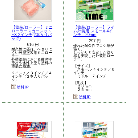
【塗装/ローラー】ミニ
【塗装/ローラー】ライ
ローラースカーレット
ム外装用 スモール4イ
EX 2インチ(2本入りパ
ンチ 20mm
ック)
297 円
616 円
優れた耐久性でコシ感が
強く、
耐久性に優れ、ヘタりに
しっかりと安定した塗り
くい外壁塗装用ミニロー
感を実現した外装用ロー
ラー
ラー。
外壁塗装における微弾性
塗材や水性上塗り塗料の
【サイズ】
塗装に最適。
スモール ４インチ／６
インチ
２インチ／３インチ／４
ミドル ７インチ
インチ（２本入りパッ
ク）
【毛丈】
２０ｍｍ
塗料JP
２５ｍｍ
塗料JP