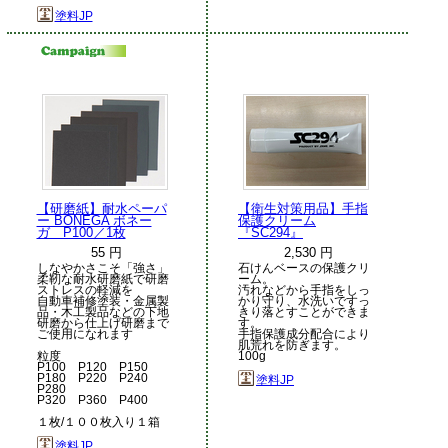
塗料JP
【研磨紙】耐水ペーパ
【衛生対策用品】手指
ー BONEGA ボネー
保護クリーム
ガ P100／1枚
『SC294』
55 円
2,530 円
しなやかさこそ「強さ」
石けんベースの保護クリ
柔靭な耐水研磨紙で研磨
ーム。
ストレスの軽減を
汚れなどから手指をしっ
自動車補修塗装・金属製
かり守り、水洗いですっ
品・木工製品などの下地
きり落とすことができま
研磨から仕上げ研磨まで
す。
ご使用になれます
手指保護成分配合により
肌荒れを防ぎます。
粒度
100g
P100 P120 P150
P180 P220 P240
塗料JP
P280
P320 P360 P400
１枚/１００枚入り１箱
塗料JP