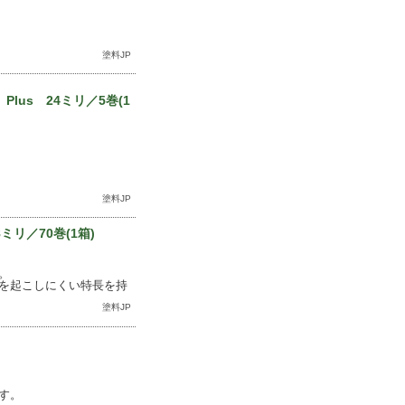
塗料JP
lus 24ミリ／5巻(1
塗料JP
ミリ／70巻(1箱)
。
を起こしにくい特長を持
塗料JP
す。