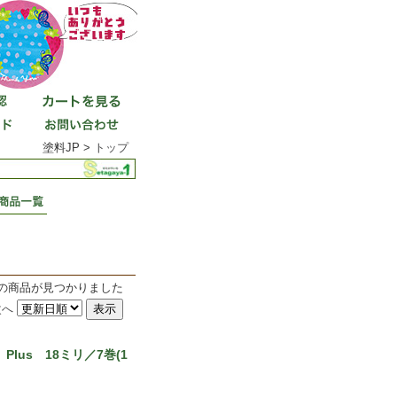
塗料JP >
トップ
件の商品が見つかりました
次へ
lus 18ミリ／7巻(1