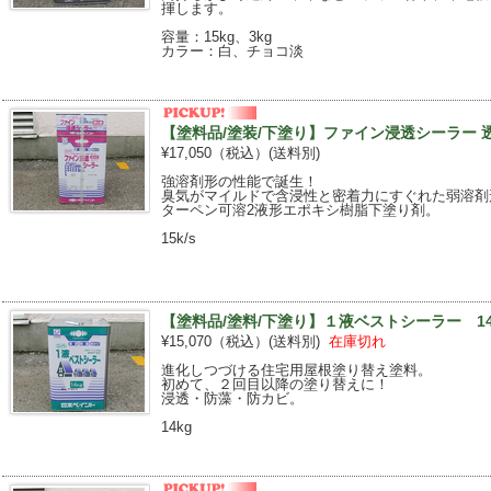
揮します。
容量：15kg、3kg
カラー：白、チョコ淡
【塗料品/塗装/下塗り】ファイン浸透シーラー 透明
¥17,050（税込）
(送料別)
強溶剤形の性能で誕生！
臭気がマイルドで含浸性と密着力にすぐれた弱溶剤
ターペン可溶2液形エポキシ樹脂下塗り剤。
15k/s
【塗料品/塗料/下塗り】１液ベストシーラー 14
¥15,070（税込）
(送料別)
在庫切れ
進化しつづける住宅用屋根塗り替え塗料。
初めて、２回目以降の塗り替えに！
浸透・防藻・防カビ。
14kg