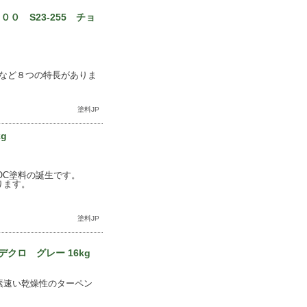
０ S23-255 チョ
など８つの特長がありま
塗料JP
g
OC塗料の誕生です。
ります。
塗料JP
クロ グレー 16kg
素速い乾燥性のターペン