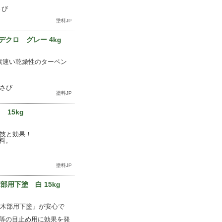
さび
塗料JP
クロ グレー 4kg
素速い乾燥性のターペン
黒さび
塗料JP
15kg
の技と効果！
料。
塗料JP
用下塗 白 15kg
 木部用下塗」が安心で
等の目止め用に効果を発