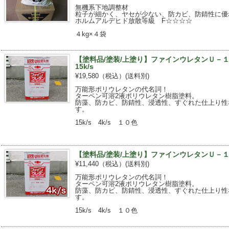
無機系下地調整材
粒子が細かく、ヤセが少ない、防カビ、防錆性に優
ホルムアルデヒド放散等級 F☆☆☆☆
４kg×４袋
【塗料品/塗装/上塗り】ファインウレタンＵ－
15k/s
¥19,580（税込）
(送料別)
万能形ポリウレタンの代名詞！
ターペン可溶2液ポリウレタン樹脂塗料。
防藻、防カビ、防錆性、浸透性、すぐれた仕上り性
す。
15k/s 4k/s １０色
【塗料品/塗装/上塗り】ファインウレタンＵ－１０
¥11,440（税込）
(送料別)
万能形ポリウレタンの代名詞！
ターペン可溶2液ポリウレタン樹脂塗料。
防藻、防カビ、防錆性、浸透性、すぐれた仕上り性
す。
15k/s 4k/s １０色