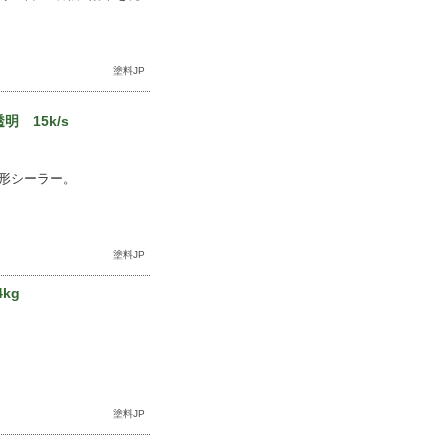
塗料JP
 15k/s
形シーラー。
塗料JP
kg
塗料JP