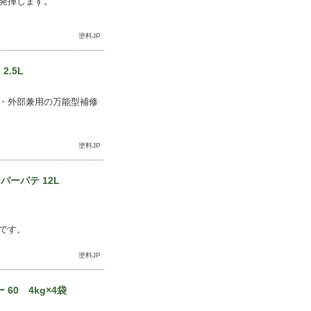
発揮します。
塗料JP
.5L
・外部兼用の万能型補修
塗料JP
ーパテ 12L
です。
塗料JP
0 4kg×4袋