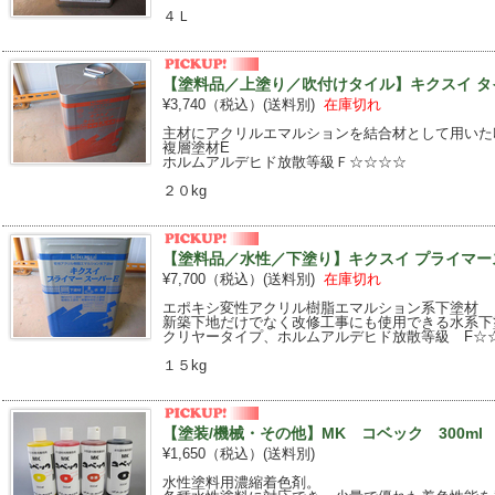
４Ｌ
【塗料品／上塗り／吹付けタイル】キクスイ タイ
¥3,740（税込）
(送料別)
在庫切れ
主材にアクリルエマルションを結合材として用いた
複層塗材E
ホルムアルデヒド放散等級Ｆ☆☆☆☆
２０kg
【塗料品／水性／下塗り】キクスイ プライマース
¥7,700（税込）
(送料別)
在庫切れ
エポキシ変性アクリル樹脂エマルション系下塗材
新築下地だけでなく改修工事にも使用できる水系下
クリヤータイプ、ホルムアルデヒド放散等級 F☆
１５kg
【塗装/機械・その他】MK コベック 300ml
¥1,650（税込）
(送料別)
水性塗料用濃縮着色剤。