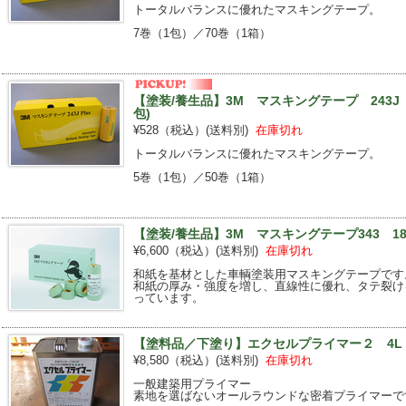
トータルバランスに優れたマスキングテープ。
7巻（1包）／70巻（1箱）
【塗装/養生品】3M マスキングテープ 243J P
包)
¥528（税込）
(送料別)
在庫切れ
トータルバランスに優れたマスキングテープ。
5巻（1包）／50巻（1箱）
【塗装/養生品】3M マスキングテープ343 18
¥6,600（税込）
(送料別)
在庫切れ
和紙を基材とした車輌塗装用マスキングテープです
和紙の厚み・強度を増し、直線性に優れ、タテ裂け
っています。
【塗料品／下塗り】エクセルプライマー２ 4L
¥8,580（税込）
(送料別)
在庫切れ
一般建築用プライマー
素地を選ばないオールラウンドな密着プライマーで