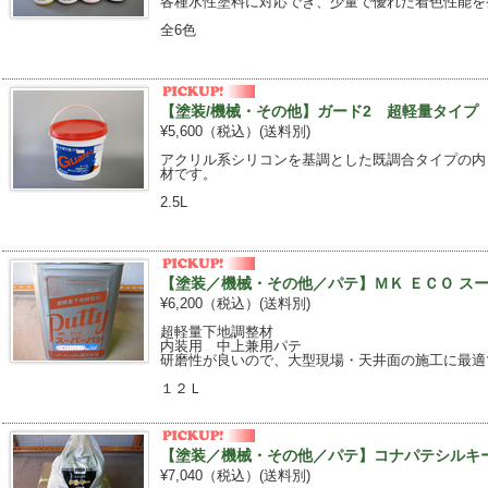
各種水性塗料に対応でき、少量で優れた着色性能を
全6色
【塗装/機械・その他】ガード2 超軽量タイプ 2
¥5,600（税込）
(送料別)
アクリル系シリコンを基調とした既調合タイプの内
材です。
2.5L
【塗装／機械・その他／パテ】ＭＫ ＥＣＯ スーパ
¥6,200（税込）
(送料別)
超軽量下地調整材
内装用 中上兼用パテ
研磨性が良いので、大型現場・天井面の施工に最適
１２Ｌ
【塗装／機械・その他／パテ】コナパテシルキー 6
¥7,040（税込）
(送料別)