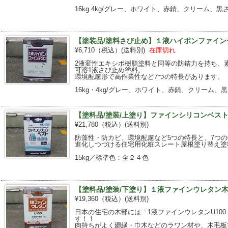
16kg 4kg/グレー、ホワイト、赤錆、クリーム、黒
【塗装品/塗料さび止め】１液ハイポンファインデ
¥6,710（税込）
(送料別)
在庫切れ
2液変性エキシポ樹脂塗料と同等の防錆力を持ち、
可溶1液さび止め塗料。
環境配慮形で高作業性など7つの特長があります。
16kg・4kg/グレー、ホワイト、赤錆、クリーム、
【塗料品/塗装/上塗り】ファインシリコンベスト 
¥21,780（税込）
(送料別)
防藻性・防カビ、環境配慮など5つの特長と、7つ
進化しつづける住宅用化粧スレート屋根塗り替え塗
15kg／標準色：全２４色
【塗料品/塗装/下塗り】１液ファインウレタン木部
¥19,360（税込）
(送料別)
日本の住宅の木部には「1液ファインウレタンU100
す！！
肉持ちがよく廻縁・巾木などのラワン材や、木毛板