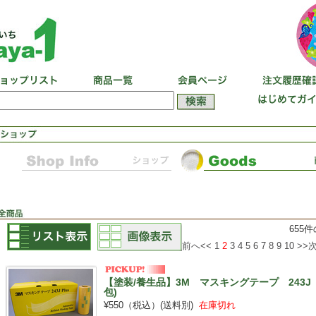
655
前へ<<
1
2
3
4
5
6
7
8
9
10
>>
【塗装/養生品】3M マスキングテープ 243J P
包)
¥550（税込）
(送料別)
在庫切れ