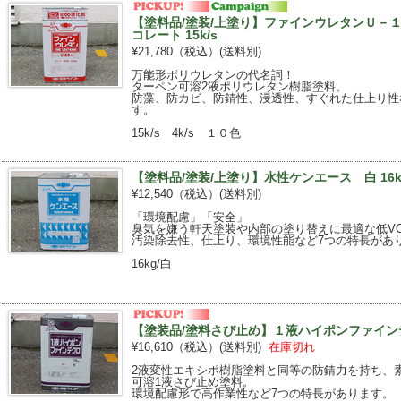
【塗料品/塗装/上塗り】ファインウレタンＵ－１０
コレート 15k/s
¥21,780（税込）
(送料別)
万能形ポリウレタンの代名詞！
ターペン可溶2液ポリウレタン樹脂塗料。
防藻、防カビ、防錆性、浸透性、すぐれた仕上り性
す。
15k/s 4k/s １０色
【塗料品/塗装/上塗り】水性ケンエース 白 16k
¥12,540（税込）
(送料別)
「環境配慮」「安全」
臭気を嫌う軒天塗装や内部の塗り替えに最適な低V
汚染除去性、仕上り、環境性能など7つの特長があ
16kg/白
【塗装品/塗料さび止め】１液ハイポンファインデ
¥16,610（税込）
(送料別)
在庫切れ
2液変性エキシポ樹脂塗料と同等の防錆力を持ち、
可溶1液さび止め塗料。
環境配慮形で高作業性など7つの特長があります。