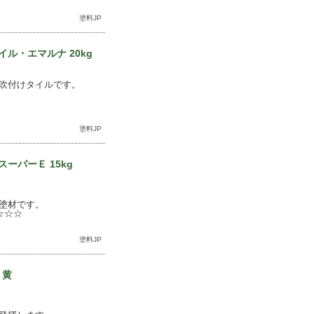
塗料JP
ル・エマルナ 20kg
吹付けタイルです。
塗料JP
ーパーＥ 15kg
塗材です。
☆☆☆
塗料JP
 黄