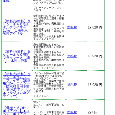
水材
しノンスリップ仕上げに。
グレー・グリーン ２０／
５キロ
溶剤型のウレタンプライマ
ーと同等以上の浸透・密着
【塗料品/塗料】タ
力を発揮。
１液型のため、機械撹拌は
ケシールＡＱモル
不要。
タルプライマー
17,820 円
塗料JP
モルタル・コンクリート下
15kg １液型水
地に良く浸透し、強固な密
溶性アクリル
着を発揮。
塗装用具のお手入れも簡単
１５／４／１キロ
嫌な溶剤臭はしません。
下地塗膜との優れた密着力
を発揮。
【塗料品/塗料】タ
水性防水塗膜はもちろん、
ケシールＡＱ層間
ウレタン塗膜の上にも良い
18,920 円
塗料JP
プライマーＡ 15
密着性を発揮。
１液型のため、機械撹拌は
kg 水性１液型
不要。
塗装用具のお手入れも簡単
１５／４／１キロ
ゴムシート防水材専用下塗
【塗料品/塗料】タ
り材(水性アクリルエマル
ケシールゴムシー
ジョン系プライマー)
トプライマー(業務
水系低臭で、作業性に優れ
用) 15kg ゴムシー
水系保護化粧材とゴム系シ
18,920 円
塗料JP
ト防水材専用下塗
ート防水材との密着性良く
するために開発された下塗
り材(水性アクリル
り材です。
エマルジョン系プ
ライマー)
１５／４キロ
激安！
エコペン ポリ下げ缶 2.
【機械・その他／
5Ｌ！
ポリ下げ缶】エコ
297 円
塗料JP
エコペン ポリ下げ缶内容
ペン ポリ下げ
器 （30枚入り）と共に、