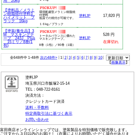
用 20kg
【塗料品／メラミ
環境配慮型メラミン樹脂焼
ン樹脂焼付塗料】
付塗料
17,820 円
塗料JP
ハイメリット ブ
低温での焼付が可能です。
ラック 16kg
１６kg／ブラック
【塗装/養生品】3
M マスキングテ
528 円
トータルバランスに優れた
ープ 243J Plus
塗料JP
マスキングテープ。
15ミリ／8巻(1
在庫切れ
包)
8巻（1包）／80巻（1箱）
全648件中 1-48件
次の48件>
|
1
|
2
|
3
|
4
|
5
|
6
|
7
|
8
|
9
|
10
|
【
画像表示
】
塗料JP
埼玉県川口市飯塚2-15-14
TEL：048-722-8161
決済方法：
クレジットカード決済
送料・手数料
特定商取引法に基づく表示
お問い合わせ
富田商店オンラインショップでは、塗装製品を特別価格で販売致します。
ご注文から３日以内のお届け！（在庫によりお時間いただく場合がありま