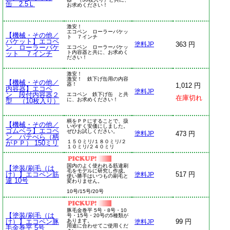
缶 2.5Ｌ
お求めください！
激安！
エコペン ローラーバケッ
【機械・その他／
ト ７インチ
バケット】エコペ
363 円
塗料JP
ン ローラーバケ
エコペン ローラーバケッ
ト内容器と共に、お求めく
ット ７インチ
ださい！
激安！
激安！ 鉄下げ缶用の内容
【機械・その他／
器！
1,012 円
内容器】エコペ
塗料JP
ン 段付内容器２
エコペン 鉄下げ缶 と共
在庫切れ
に、お求めください！
型 （10枚入り）
柄をＰＰにすることで、扱
【機械・その他／
いやすく安価にしました。
ゴムベラ】エコペ
ぜひお試しください。
473 円
塗料JP
ン パテべら（柄
１５０ミリ/１８０ミリ/２
がＰＰ） 150ミリ
１０ミリ/２４０ミリ
国内のよく使われる筋違刷
【塗装/刷毛（は
毛をモデルに研究し作成。
け）】エコペン筋
517 円
塗料JP
使い勝手はいつもの刷毛と
違 10号
変わりません。
10号/15号/20号
豚毛金巻平 5号・8号・10
【塗装/刷毛（は
号・15号・20号の5種類が
け）】エコペン豚
あります。
99 円
塗料JP
用途に合わせてご使用くだ
毛金巻平 5号