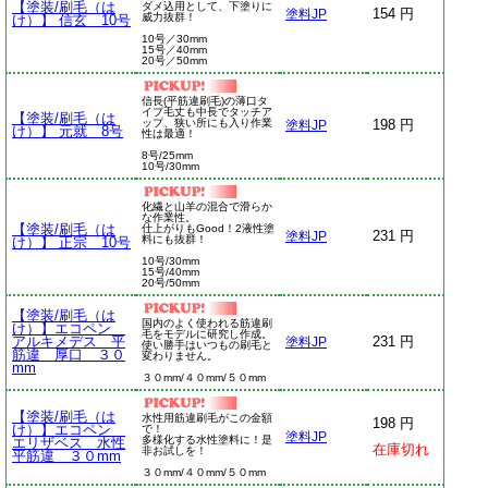
【塗装/刷毛（は
ダメ込用として、下塗りに
154 円
塗料JP
威力抜群！
け）】 信玄 10号
10号／30mm
15号／40mm
20号／50mm
信長(平筋違刷毛)の薄口タ
イプ毛丈も中長でタッチア
【塗装/刷毛（は
ップ、狭い所にも入り作業
198 円
塗料JP
け）】 元就 8号
性は最適！
8号/25mm
10号/30mm
化繊と山羊の混合で滑らか
な作業性。
【塗装/刷毛（は
仕上がりもGood！2液性塗
231 円
塗料JP
料にも抜群！
け）】 正宗 10号
10号/30mm
15号/40mm
20号/50mm
【塗装/刷毛（は
国内のよく使われる筋違刷
け）】エコペン
毛をモデルに研究し作成。
アルキメデス 平
231 円
塗料JP
使い勝手はいつもの刷毛と
筋違 厚口 ３０
変わりません。
mm
３０mm/４０mm/５０mm
【塗装/刷毛（は
水性用筋違刷毛がこの金額
198 円
け）】エコペン
で！
塗料JP
多様化する水性塗料に！是
エリザベス 水性
在庫切れ
非お試しを！
平筋違 ３０mm
３０mm/４０mm/５０mm