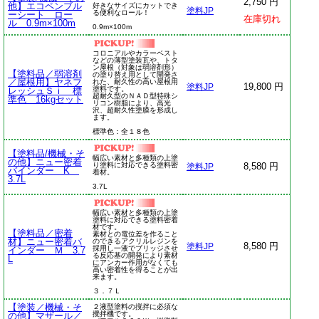
2,750 円
他】エコペンブル
好きなサイズにカットでき
塗料JP
る便利なロール！
ーシート ロー
在庫切れ
ル 0.9m×100m
0.9m×100m
コロニアルやカラーベスト
などの薄型塗装瓦や、トタ
ン屋根（対象は弱溶剤形）
【塗料品／弱溶剤
の塗り替え用として開発さ
／屋根用】ヤネフ
れた、耐久性の高い屋根用
19,800 円
塗料JP
塗料です。
レッシュＳｉ 標
超耐久型のＮＡＤ型特殊シ
準色 16kgセット
リコン樹脂により、高光
沢、超耐久性塗膜を形成し
ます。
標準色：全１８色
【塗料品/機械・そ
幅広い素材と多種類の上塗
の他】ニュー密着
り塗料に対応できる塗料密
8,580 円
塗料JP
バインダー K
着材。
3.7L
3.7L
幅広い素材と多種類の上塗
塗料に対応できる塗料密着
材です。
【塗料品／密着
素材との電位差を作ること
材】ニュー密着バ
のできるアクリルレジンを
8,580 円
塗料JP
採用し一液でブリッジさせ
インダー Ｍ 3.7
る反応基の開発により素材
L
にアンカー作用がなくても
高い密着性を得ることが出
来ます。
３．７Ｌ
【塗装／機械・そ
２液型塗料の撹拌に必須な
攪拌機です。
の他】マザール／