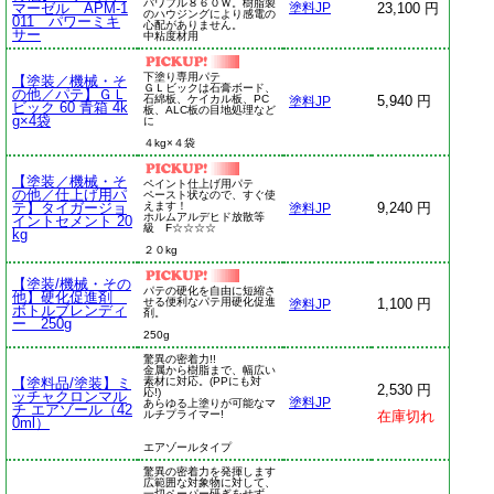
パワフル８６０Ｗ。樹脂製
マーゼル APM-1
23,100 円
塗料JP
のハウジングにより感電の
011 パワーミキ
心配がありません。
サー
中粘度材用
下塗り専用パテ
【塗装／機械・そ
ＧＬビックは石膏ボード、
の他／パテ】ＧＬ
石綿板、ケイカル板、PC
5,940 円
塗料JP
ビック 60 青箱 4k
板、ALC板の目地処理など
g×4袋
に
４kg×４袋
【塗装／機械・そ
ペイント仕上げ用パテ
の他／仕上げ用パ
ペースト状なので、すぐ使
テ】タイガージョ
えます！
9,240 円
塗料JP
ホルムアルデヒド放散等
イントセメント 20
級 F☆☆☆☆
kg
２０kg
【塗装/機械・その
パテの硬化を自由に短縮さ
他】硬化促進剤
せる便利なパテ用硬化促進
1,100 円
塗料JP
ボトルブレンディ
剤。
ー 250g
250g
驚異の密着力!!
金属から樹脂まで、幅広い
【塗料品/塗装】ミ
素材に対応。(PPにも対
2,530 円
応!)
ッチャクロンマル
塗料JP
あらゆる上塗りが可能なマ
チ エアゾール（42
ルチプライマー!
在庫切れ
0ml）
エアゾールタイプ
驚異の密着力を発揮します
広範囲な対象物に対して、
一切ペーパー研ぎをせず、