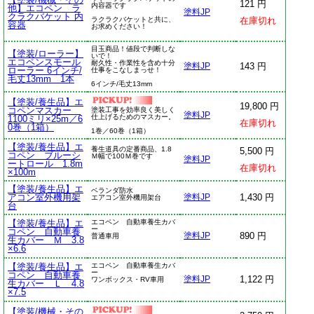
121 円
内容器です
他】エコペン ラ
塗料JP
クラクバケット 内
ラクラクバケットと共に、
在庫切れ
容器
お求めください！
目玉商品！値段で判断しな
【塗装/ローラー】
いで！
エコペンスモール
耐久性・作業性を含め十分
143 円
塗料JP
ローラー 6インチ/
仕事をこなしまっせ！
毛丈13mm 1本
6インチ/毛丈13mm
【塗装/養生品】エ
19,800 円
コペンマスカー
塗装工事を効率良く美しく
塗料JP
仕上げるためのマスカー。
1100ミリ×25m／6
在庫切れ
0巻（1箱）
1巻／60巻（1箱）
【塗装/養生品】エ
養生道具の定番商品、1.8
5,500 円
コペン ブルーシ
Ｍ幅で100Ｍ巻です
塗料JP
ートロール 1.8m
在庫切れ
×100m
【塗装/養生品】エ
ベランダ防水
アコン室外機用架
1,430 円
塗料JP
エアコン室外機用架台
台
【塗装/養生品】エ
エコペン 自動車養生カバ
ー
コペン 自動車養
890 円
塗料JP
普通車用
生カバー Ｍ 3.8
×6.6
【塗装/養生品】エ
エコペン 自動車養生カバ
ー
コペン 自動車養
1,122 円
塗料JP
ワンボックス・RV車用
生カバー Ｌ 4.8
×7.5
【塗装/機械・その