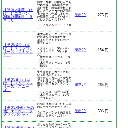
防水・外装・鉄部なんでも
対応できる万能刷毛です！
水性塗料・弱溶剤塗料に対
【塗装／刷毛（は
応。大手メーカーの万能刷
け）】エコペン
毛を参考に作成しました。
275 円
塗料JP
利家万能刷毛 ３
外壁作業に適しています。
ぜひお試しください！
０ミリ
３０ミリ／５０ミリ／７０
ミリ
毛丈が短く、タッチアップ
に最適な目地刷毛です！
筆よりも持ちやすいので、
重宝します。
【塗装/刷毛（は
け）】スミッコシ
・スミッコ１ 5号（平）
154 円
塗料JP
リーズ（スミッコ
・スミッコ２ 5号（筋
交）
１）
・水性用スミッコ１ 5号
（平）
・水性用スミッコ２ 5号
（筋交）
毛先が斜めにカットされて
いる目地刷毛です。
狙ったところにしっかりあ
【塗装/刷毛（は
てられるので、塗分け等の
け）】スムーズシ
細かい作業もラクチンで
264 円
塗料JP
リーズ（スムー
す！
ズ）
・スムーズ 10号（羊毛）
・水性用スムーズ 10号
（ナイロン）
収納に便利な折りたたみ式
のローラーバケットです。
【塗装/機械・その
他】エコペン ラ
506 円
塗料JP
ラクラクバケット内容器と
クラクバケット
共に、お求めください！
折りたたみ式ローラーバケ
【塗装/機械・その
ット・ラクラクバケットの