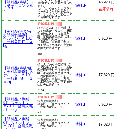
【塗料品/塗装】ミ
18,920 円
塗料の強力な密着が得られ
ッチャクロンマル
塗料JP
ます。
チ 3.7L
しかも、ウォッシュプライ
在庫切れ
マーのような劇物を使用し
ていませんので、安心して
ご使用になれます。
ほとんどあらゆる塗料に対
して効果があります。反応
【塗料品/塗装/強
型塗膜に対しては膨潤剥
力塗料剥離剤】ス
離、溶剤蒸発型塗膜に対し
ケルトン A-101
5,610 円
塗料JP
ては溶解剥離をします。
一般刷毛用 ４
一般塗装、自動車、家具、
kg
木工製品その他の不要塗膜
の除去に最適です。
4kg
ほとんどあらゆる塗料に対
して効果があります。反応
【塗料品/塗装/強
型塗膜に対しては膨潤剥
力塗料剥離剤】ス
離、溶剤蒸発型塗膜に対し
ケルトン A-101
17,820 円
塗料JP
ては溶解剥離をします。
一般刷毛用 ２
一般塗装、自動車、家具、
０kg
木工製品その他の不要塗膜
の除去に最適です。
２０kg
【塗料品／剥離
強力塗料剥離剤
剤】スケルトン
塩基性（アルカリタイプ）
5,610 円
塗料JP
Ｍ-201 金属刷毛
で剥離力が強力です。
用 4kg
４kg
【塗料品／剥離
強力塗料剥離剤
剤】スケルトン
塩基性（アルカリタイプ）
17,820 円
塗料JP
Ｍ-201 金属刷毛
で剥離力が強力です。
２０kg