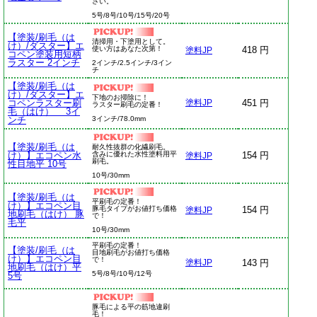
さい。
5号/8号/10号/15号/20号
【塗装/刷毛（は
清掃用・下塗用として。
け）/ダスター】エ
使い方はあなた次第！
418 円
塗料JP
コペン塗装用短柄
ラスター 2インチ
2インチ/2.5インチ/3イン
チ
【塗装/刷毛（は
け）/ダスター】エ
下地のお掃除に！
コペンラスター刷
451 円
塗料JP
ラスター刷毛の定番！
毛（はけ） 3イ
ンチ
3インチ/78.0mm
【塗装/刷毛（は
耐久性抜群の化繊刷毛。
け）】エコペン水
含みに優れた水性塗料用平
154 円
塗料JP
刷毛。
性目地平 10号
10号/30mm
【塗装/刷毛（は
平刷毛の定番！
け）】エコペン目
豚毛タイプがお値打ち価格
154 円
塗料JP
地刷毛（はけ） 豚
で！
毛平
10号/30mm
平刷毛の定番！
【塗装/刷毛（は
目地刷毛がお値打ち価格
け）】エコペン目
で！
143 円
塗料JP
地刷毛（はけ）平
5号/8号/10号/12号
5号
豚毛による平の筋地違刷
毛！