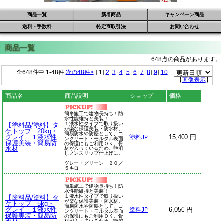
商品一覧
新着商品
キャンペーン商品
送料・手数料
特定商取引法
お問い合わせ
648点の商品があります。
全648件中 1-48件
次の48件>
|
1
|
2
|
3
|
4
|
5
|
6
|
7
|
8
|
9
|
10
|
【
画像表示
】
商品名
商品説明
ショップ
価格
簡単施工で建物長持ち！防
水性能維持と美装！
１液水性タイプで取り扱い
【塗料品/塗料】タ
が楽な保護美装・防水材。
ケトップ 20kg・
簡易防水や防塵として、コ
グレイ １液水性
15,400 円
塗料JP
ンクリート・モルタル表面
保護美装・簡易防
の保護にもご利用ＯＫ。骨
水材
材が入っているため、艶消
しノンスリップ仕上げに。
グレー・グリーン ２０／
５キロ
簡単施工で建物長持ち！防
水性能維持と美装！
１液水性タイプで取り扱い
【塗料品/塗料】タ
が楽な保護美装・防水材。
ケトップ 5kg・
簡易防水や防塵として、コ
グレイ １液水性
6,050 円
塗料JP
ンクリート・モルタル表面
保護美装・簡易防
の保護にもご利用ＯＫ。骨
材が入っているため、艶消