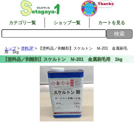
カテゴリ一覧
ショップ一覧
カートを見る
トップ
>
塗料JP
> 【塗料品／剥離剤】スケルトン Ｍ-201 金属刷毛
用 1kg