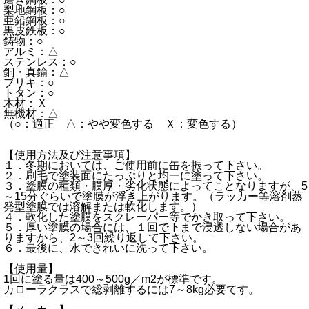
梨地鋼板：○
亜鉛鋼板：○
黒皮鉄板：○
鋳物：○
アルミ：△
ステンレス：○
銅・真鍮：△
ブリキ：○
トタン：○
木材：Ｘ
無機材：△
（○：適正 △：やや変色する Ｘ：変色する）
【使用方法及び注意事項】
１．冬期においては、ご使用前に缶を振って下さい。
２．刷毛で塗装面にたっぷりと均一に塗って下さい。
３．塗膜の種類・膜厚・劣化状態によってことなりますが、5
～15分ぐらいで塗膜が浮き上がります。（ラッカー等溶剤蒸
発型塗膜では溶解または軟化します。）
４．軟化した塗膜をスクレーパー等でかき取って下さい。
５．厚い塗膜の場合には、１回で下まで浸透しない場合があ
りますから、2～3回繰り返して下さい。
６．最後に、水できれいに洗って下さい。
【使用量】
1回に塗る量は400～500g／m2が標準です。
カローラクラスで総剥離するには7～8kg必要てす。