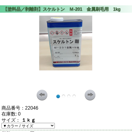
商品番号：
22046
在庫数:
0
サイズ：
１ｋｇ