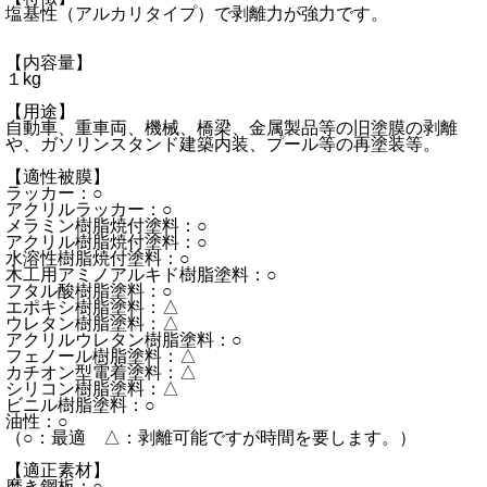
塩基性（アルカリタイプ）で剥離力が強力です。
【内容量】
１kg
【用途】
自動車、重車両、機械、橋梁、金属製品等の旧塗膜の剥離
や、ガソリンスタンド建築内装、プール等の再塗装等。
【適性被膜】
ラッカー：○
アクリルラッカー：○
メラミン樹脂焼付塗料：○
アクリル樹脂焼付塗料：○
水溶性樹脂焼付塗料：○
木工用アミノアルキド樹脂塗料：○
フタル酸樹脂塗料：○
エポキシ樹脂塗料：△
ウレタン樹脂塗料：△
アクリルウレタン樹脂塗料：○
フェノール樹脂塗料：△
カチオン型電着塗料：△
シリコン樹脂塗料：△
ビニル樹脂塗料：○
油性：○
（○：最適 △：剥離可能ですが時間を要します。）
【適正素材】
磨き鋼板：○