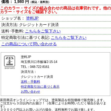
価格：
1,980 円
（税込・送料別）
このカラー・サイズの組み合わせの商品は在庫切れです。他の
カラー・サイズをご確認下さい。
ショップ名：
塗料JP
決済方法:
クレジットカード決済
送料･手数料:
こちらをご覧下さい
特定商取引法に基づく表記:
こちらをご覧下さい
この商品について問い合わせる
塗料JP
埼玉県川口市飯塚2-15-14
TEL：048-722-8161
決済方法：
クレジットカード決済
送料・手数料
特定商取引法に基づく表示
お問い合わせ
富田商店オンラインショップでは、塗装製品を特別価格で販売致します。
ご注文から３日以内のお届け！（在庫によりお時間いただく場合がありま
す）
３００００円以上お買い上げの場合、送料無料でお届け致します。