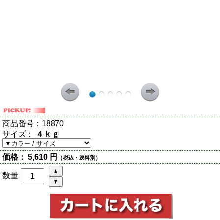
商品番号：
18870
サイズ：
４ｋｇ
価格：
5,610 円
（税込・送料別）
数量