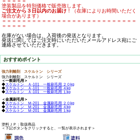
＝＝＝＝＝
塗装製品を特別価格で販売致します。
ご注文から３日以内のお届け
！（在庫によりお時間いただく
場合があります）
＝＝＝＝＝＝＝＝＝＝＝＝＝＝＝＝＝＝＝＝＝＝＝＝＝＝＝
＝＝＝＝＝
在庫がない場合は、入荷後の発送となります。
発送に関してはご注文時にいただいたメールアドレス宛にご
連絡させていただきます。
強力剥離剤 スケルトン シリーズ
強力剥離剤 スケルトン シリーズ
＜一般刷毛用＞
◆
スケルトン Ａ-101 一般刷毛用 ２０kg
◆
スケルトン Ａ-101 一般刷毛用 ４kg
◆
スケルトン Ａ-101 一般刷毛用 １kg
＜金属刷毛用＞
◆
スケルトン Ｍ-201 金属刷毛用 ２０kg
◆
スケルトン Ｍ-201 金属刷毛用 ４kg
◆
スケルトン Ｍ-201 金属刷毛用 １kg
塗料ＪＰ：取扱商品
＜下記ボタンをクリックすると、一覧が表示されます＞