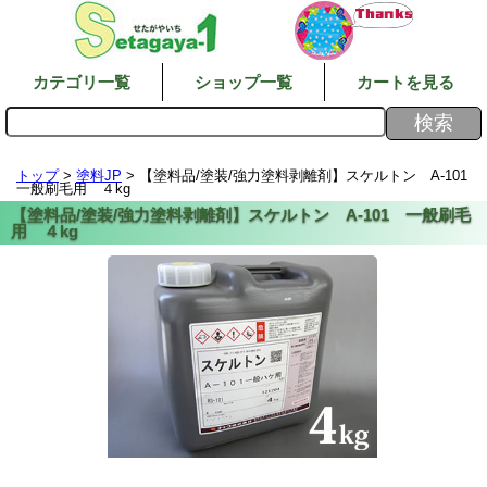
カテゴリ一覧
ショップ一覧
カートを見る
トップ
>
塗料JP
> 【塗料品/塗装/強力塗料剥離剤】スケルトン A-101
一般刷毛用 ４kg