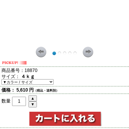
商品番号：
18870
サイズ：
４ｋｇ
価格：
5,610 円
（税込・送料別）
数量