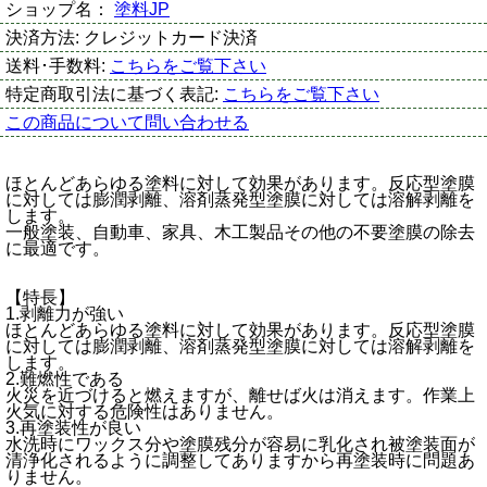
ショップ名：
塗料JP
決済方法:
クレジットカード決済
送料･手数料:
こちらをご覧下さい
特定商取引法に基づく表記:
こちらをご覧下さい
この商品について問い合わせる
ほとんどあらゆる塗料に対して効果があります。反応型塗膜
に対しては膨潤剥離、溶剤蒸発型塗膜に対しては溶解剥離を
します。
一般塗装、自動車、家具、木工製品その他の不要塗膜の除去
に最適です。
【特長】
1.剥離力が強い
ほとんどあらゆる塗料に対して効果があります。反応型塗膜
に対しては膨潤剥離、溶剤蒸発型塗膜に対しては溶解剥離を
します。
2.難燃性である
火災を近づけると燃えますが、離せば火は消えます。作業上
火気に対する危険性はありません。
3.再塗装性が良い
水洗時にワックス分や塗膜残分が容易に乳化され被塗装面が
清浄化されるように調整してありますから再塗装時に問題あ
りません。