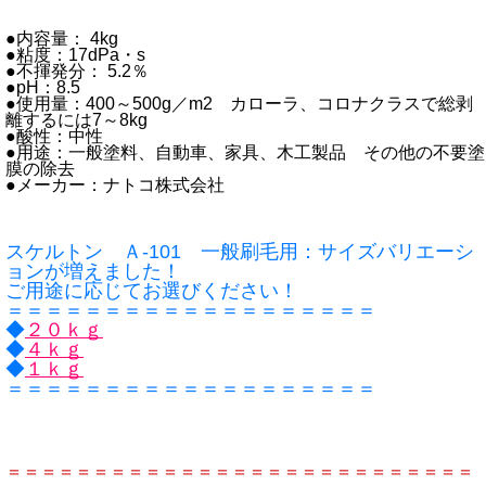
●内容量： 4kg
●粘度：17dPa・s
●不揮発分： 5.2％
●pH：8.5
●使用量：400～500g／m2 カローラ、コロナクラスで総剥
離するには7～8kg
●酸性：中性
●用途：一般塗料、自動車、家具、木工製品 その他の不要塗
膜の除去
●メーカー：ナトコ株式会社
スケルトン Ａ-101 一般刷毛用：サイズバリエーシ
ョンが増えました！
ご用途に応じてお選びください！
＝＝＝＝＝＝＝＝＝＝＝＝＝＝＝＝＝＝＝
◆
２０ｋｇ
◆
４ｋｇ
◆
１ｋｇ
＝＝＝＝＝＝＝＝＝＝＝＝＝＝＝＝＝＝＝
＝＝＝＝＝＝＝＝＝＝＝＝＝＝＝＝＝＝＝＝＝＝＝＝＝＝＝