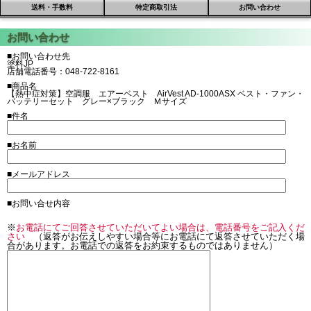
送料・手数料
特定商取引法
お問い合わせ
■お問い合わせ先
塗料JP
店舗電話番号：048-722-8161
■商品名
【熱中症対策】空調服 エアーベスト AirVest AD-1000ASX ベスト・ファン・
バッテリーセット グレー×ブラック Ｍサイズ
■件名
■お名前
■メールアドレス
■お問い合せ内容
※
お電話にてご回答させていただいてよい場合は、電話番号をご記入くだ
さい
（返答がお伝えしやすい場合等にお電話にて返答させていただく場
合があります。お電話での返答をお約束するものではありません）