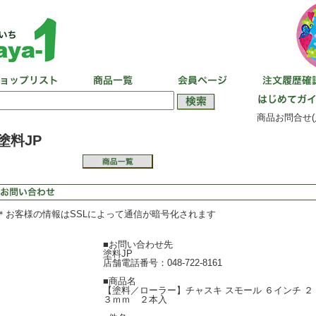
商品お問合せ(
塗料JP
＊お客様の情報はSSLによって通信が暗号化されます
■お問い合わせ先
塗料JP
店舗電話番号：048-722-8161
■商品名
【塗料／ローラー】チャスキ スモール ６インチ ２
３ｍｍ ２本入