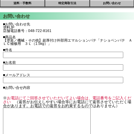
送料・手数料
特定商取引法
お問い合わせ
■お問い合わせ先
塗料JP
店舗電話番号：048-722-8161
■商品名
【塗装／機械・その他】超厚付け外部用エマルションパテ「ナショペンパテ Ａ
ＬＣ補修用 ３Ｌ（1.5kg）」
■件名
■お名前
■メールアドレス
■お問い合せ内容
※
お電話にてご回答させていただいてよい場合は、電話番号をご記入くだ
さい
（返答がお伝えしやすい場合等にお電話にて返答させていただく場
合があります。お電話での返答をお約束するものではありません）