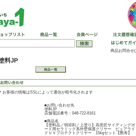
商品お問合せ(
塗料JP
＊お客様の情報はSSLによって通信が暗号化されます
■お問い合わせ先
塗料JP
店舗電話番号：048-722-8161
■商品名
【塗料品／弱溶剤／上塗り】高意匠サイディングボ
ード用セラミック系外壁保護クリヤー ピュアライ
ドＵＶプロテクトクリヤー 15kgセット【艶有】