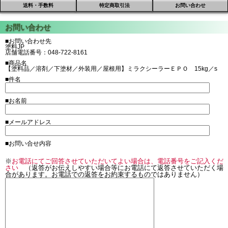
送料・手数料
特定商取引法
お問い合わせ
■お問い合わせ先
塗料JP
店舗電話番号：048-722-8161
■商品名
【塗料品／溶剤／下塗材／外装用／屋根用】ミラクシーラーＥＰＯ 15kg／s
■件名
■お名前
■メールアドレス
■お問い合せ内容
※
お電話にてご回答させていただいてよい場合は、電話番号をご記入くだ
さい
（返答がお伝えしやすい場合等にお電話にて返答させていただく場
合があります。お電話での返答をお約束するものではありません）