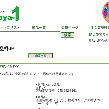
商品お問合せ(
塗料JP
＊お客様の情報はSSLによって通信が暗号化されます
■お問い合わせ先
塗料JP
店舗電話番号：048-722-8161
■商品名
【塗装/刷毛（はけ）】白毛ユリックス毘沙門 ３０
mm 10号／１本