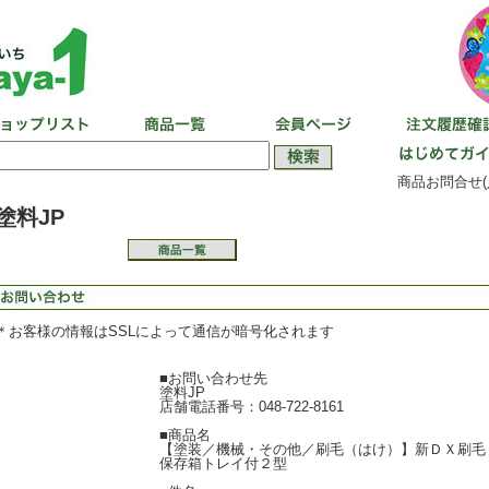
商品お問合せ(
塗料JP
＊お客様の情報はSSLによって通信が暗号化されます
■お問い合わせ先
塗料JP
店舗電話番号：048-722-8161
■商品名
【塗装／機械・その他／刷毛（はけ）】新ＤＸ刷毛
保存箱トレイ付２型