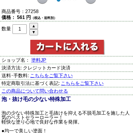
商品番号：
27258
価格：
561 円
（税込・送料別）
数量
ショップ名：
塗料JP
決済方法:
クレジットカード決済
送料･手数料:
こちらをご覧下さい
特定商取引法に基づく表記:
こちらをご覧下さい
この商品について問い合わせる
泡・抜け毛の少ない特殊加工
泡の少ない特殊加工と毛抜けを抑える不脱毛加工を施した人
気のベストセラーローラー！
軽快な塗り心地で良好な作業を発揮。
●均一で美しい塗面！