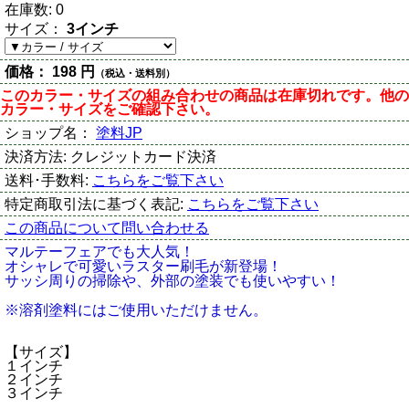
在庫数:
0
サイズ：
3インチ
価格：
198 円
（税込・送料別）
このカラー・サイズの組み合わせの商品は在庫切れです。他の
カラー・サイズをご確認下さい。
ショップ名：
塗料JP
決済方法:
クレジットカード決済
送料･手数料:
こちらをご覧下さい
特定商取引法に基づく表記:
こちらをご覧下さい
この商品について問い合わせる
マルテーフェアでも大人気！
オシャレで可愛いラスター刷毛が新登場！
サッシ周りの掃除や、外部の塗装でも使いやすい！
※溶剤塗料にはご使用いただけません。
【サイズ】
１インチ
２インチ
３インチ