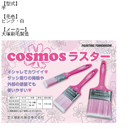
【型式】
平
【毛色】
ピンク・白
【メーカー】
大塚刷毛製造