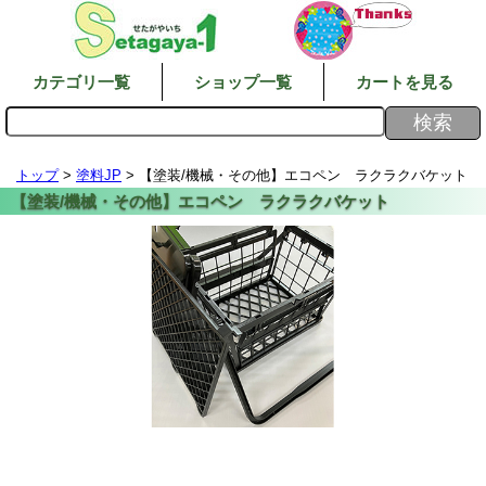
カテゴリ一覧
ショップ一覧
カートを見る
トップ
>
塗料JP
> 【塗装/機械・その他】エコペン ラクラクバケット