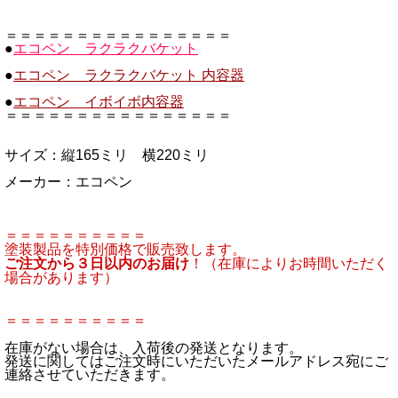
＝＝＝＝＝＝＝＝＝＝＝＝＝＝＝＝
●
エコペン ラクラクバケット
●
エコペン ラクラクバケット 内容器
●
エコペン イボイボ内容器
＝＝＝＝＝＝＝＝＝＝＝＝＝＝＝＝
サイズ：縦165ミリ 横220ミリ
メーカー：エコペン
＝＝＝＝＝＝＝＝＝＝
塗装製品を特別価格で販売致します。
ご注文から３日以内のお届け
！（在庫によりお時間いただく
場合があります）
＝＝＝＝＝＝＝＝＝＝
在庫がない場合は、入荷後の発送となります。
発送に関してはご注文時にいただいたメールアドレス宛にご
連絡させていただきます。