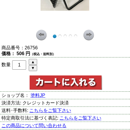
商品番号：
26756
価格：
506 円
（税込・送料別）
数量
ショップ名：
塗料JP
決済方法:
クレジットカード決済
送料･手数料:
こちらをご覧下さい
特定商取引法に基づく表記:
こちらをご覧下さい
この商品について問い合わせる