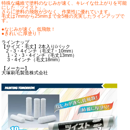
特殊な繊維で塗料のなじみが速く、キレイな仕上がりを可能
にした「ツイスト」。
さらに塗料の飛散が少なく、作業性に優れています。
毛丈は7mmから25mmまで全5種の充実したラインアップで
す。
●なじみが速く、低飛散！
●きれいに厚塗り！
ラインナップ
【サイズ・毛丈】2本入り/パック
2・3・4インチ（毛丈7・10mm）
1・2・3・4インチ（毛丈13mm）
3・4インチ（毛丈18mm）
【メーカー】
大塚刷毛製造株式会社