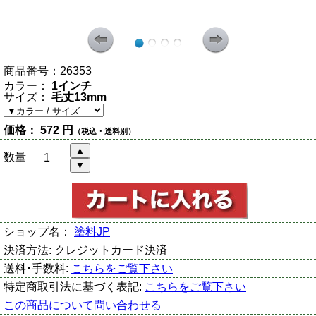
商品番号：
26353
カラー：
1インチ
サイズ：
毛丈13mm
価格：
572 円
（税込・送料別）
数量
ショップ名：
塗料JP
決済方法:
クレジットカード決済
送料･手数料:
こちらをご覧下さい
特定商取引法に基づく表記:
こちらをご覧下さい
この商品について問い合わせる