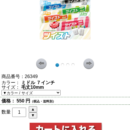
商品番号：
26349
カラー：
ミドル ７インチ
サイズ：
毛丈10mm
価格：
550 円
（税込・送料別）
数量