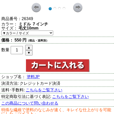
商品番号：
26349
カラー：
ミドル ７インチ
サイズ：
毛丈10mm
価格：
550 円
（税込・送料別）
数量
ショップ名：
塗料JP
決済方法:
クレジットカード決済
送料･手数料:
こちらをご覧下さい
特定商取引法に基づく表記:
こちらをご覧下さい
この商品について問い合わせる
特殊な繊維で塗料のなじみが速く、キレイな仕上がりを可能
にした「ツイスト」。