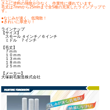
さらに塗料の飛散が少なく、作業性に優れています。
毛丈は7mmから25mmまで全5種の充実したラインアップで
す。
●なじみが速く、低飛散！
●きれいに厚塗り！
ラインナップ
【サイズ】
スモール ４インチ／６インチ
ミドル ７インチ
【毛丈】
７ｍｍ
１０ｍｍ
１３ｍｍ
１８ｍｍ
２５ｍｍ
【メーカー】
大塚刷毛製造株式会社