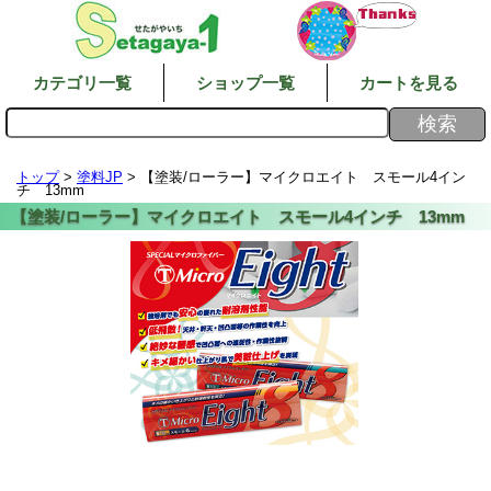
カテゴリ一覧
ショップ一覧
カートを見る
トップ
>
塗料JP
> 【塗装/ローラー】マイクロエイト スモール4イン
チ 13mm