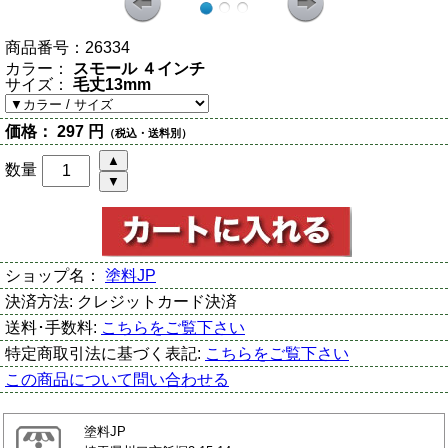
商品番号：
26334
カラー：
スモール ４インチ
サイズ：
毛丈13mm
価格：
297 円
（税込・送料別）
数量
ショップ名：
塗料JP
決済方法:
クレジットカード決済
送料･手数料:
こちらをご覧下さい
特定商取引法に基づく表記:
こちらをご覧下さい
この商品について問い合わせる
塗料JP