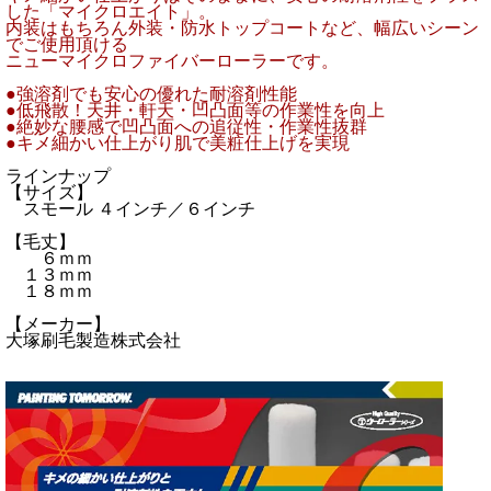
した「マイクロエイト」。
内装はもちろん外装・防水トップコートなど、幅広いシーン
でご使用頂ける
ニューマイクロファイバーローラーです。
●強溶剤でも安心の優れた耐溶剤性能
●低飛散！天井・軒天・凹凸面等の作業性を向上
●絶妙な腰感で凹凸面への追従性・作業性抜群
●キメ細かい仕上がり肌で美粧仕上げを実現
ラインナップ
【サイズ】
スモール ４インチ／６インチ
【毛丈】
６ｍｍ
１３ｍｍ
１８ｍｍ
【メーカー】
大塚刷毛製造株式会社