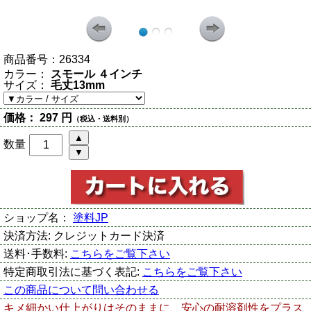
商品番号：
26334
カラー：
スモール ４インチ
サイズ：
毛丈13mm
価格：
297 円
（税込・送料別）
数量
ショップ名：
塗料JP
決済方法:
クレジットカード決済
送料･手数料:
こちらをご覧下さい
特定商取引法に基づく表記:
こちらをご覧下さい
この商品について問い合わせる
キメ細かい仕上がりはそのままに、安心の耐溶剤性をプラス