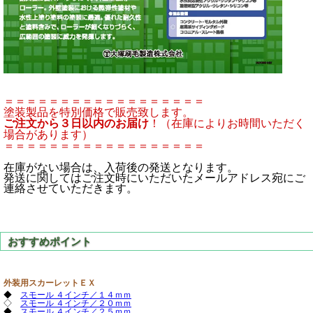
＝＝＝＝＝＝＝＝＝＝＝＝＝＝＝＝＝＝
塗装製品を特別価格で販売致します。
ご注文から３日以内のお届け
！（在庫によりお時間いただく
場合があります）
＝＝＝＝＝＝＝＝＝＝＝＝＝＝＝＝＝＝
在庫がない場合は、入荷後の発送となります。
発送に関してはご注文時にいただいたメールアドレス宛にご
連絡させていただきます。
外装用スカーレットＥＸ
◆
スモール ４インチ／１４ｍｍ
◇
スモール ４インチ／２０ｍｍ
◆
スモール ４インチ／２５ｍｍ