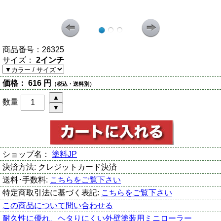
商品番号：
26325
サイズ：
2インチ
価格：
616 円
（税込・送料別）
数量
ショップ名：
塗料JP
決済方法:
クレジットカード決済
送料･手数料:
こちらをご覧下さい
特定商取引法に基づく表記:
こちらをご覧下さい
この商品について問い合わせる
耐久性に優れ、ヘタりにくい外壁塗装用ミニローラー