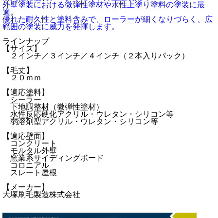
外壁塗装における微弾性塗材や水性上塗り塗料の塗装に最
適。
優れた耐久性と塗料含みで、ローラーが細くなりづらく、広
範囲の塗装に威力を発揮します。
ラインナップ
【サイズ】
２インチ／３インチ／４インチ（２本入りパック）
【毛丈】
２０ｍｍ
【適応塗料】
シーラー
下地調整材（微弾性塗材）
水性反応硬化アクリル・ウレタン・シリコン等
弱溶剤型アクリル・ウレタン・シリコン等
【適応壁面】
コンクリート
モルタル外壁
窯業系サイディングボード
コロニアル
スレート屋根
【メーカー】
大塚刷毛製造株式会社