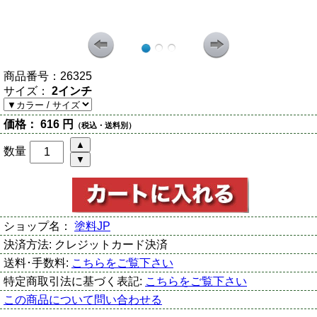
商品番号：
26325
サイズ：
2インチ
価格：
616 円
（税込・送料別）
数量
ショップ名：
塗料JP
決済方法:
クレジットカード決済
送料･手数料:
こちらをご覧下さい
特定商取引法に基づく表記:
こちらをご覧下さい
この商品について問い合わせる