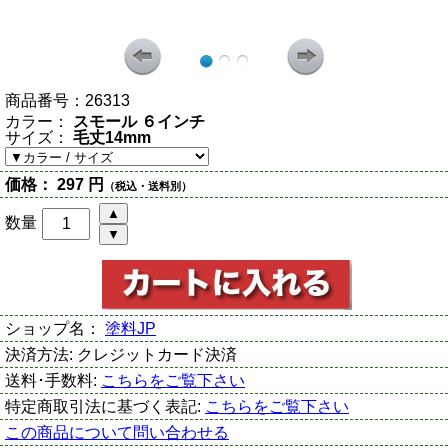
商品番号：
26313
カラー：
スモール ６インチ
サイズ：
毛丈14mm
価格：
297 円
（税込・送料別）
数量
ショップ名：
塗料JP
決済方法:
クレジットカード決済
送料･手数料:
こちらをご覧下さい
特定商取引法に基づく表記:
こちらをご覧下さい
この商品について問い合わせる