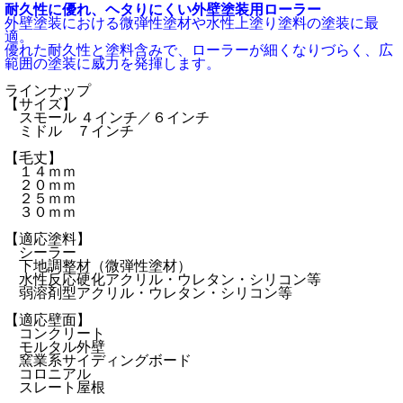
耐久性に優れ、ヘタりにくい外壁塗装用ローラー
外壁塗装における微弾性塗材や水性上塗り塗料の塗装に最
適。
優れた耐久性と塗料含みで、ローラーが細くなりづらく、広
範囲の塗装に威力を発揮します。
ラインナップ
【サイズ】
スモール ４インチ／６インチ
ミドル ７インチ
【毛丈】
１４ｍｍ
２０ｍｍ
２５ｍｍ
３０ｍｍ
【適応塗料】
シーラー
下地調整材（微弾性塗材）
水性反応硬化アクリル・ウレタン・シリコン等
弱溶剤型アクリル・ウレタン・シリコン等
【適応壁面】
コンクリート
モルタル外壁
窯業系サイディングボード
コロニアル
スレート屋根