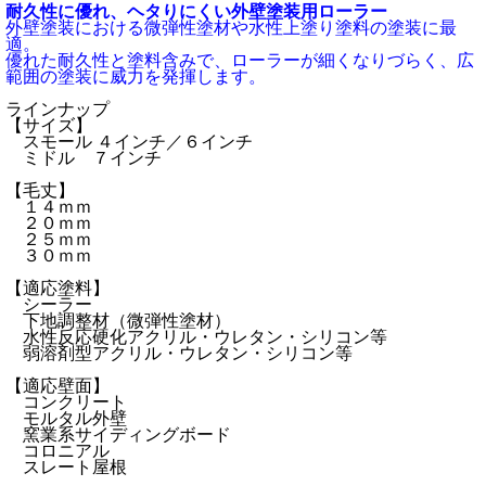
耐久性に優れ、ヘタりにくい外壁塗装用ローラー
外壁塗装における微弾性塗材や水性上塗り塗料の塗装に最
適。
優れた耐久性と塗料含みで、ローラーが細くなりづらく、広
範囲の塗装に威力を発揮します。
ラインナップ
【サイズ】
スモール ４インチ／６インチ
ミドル ７インチ
【毛丈】
１４ｍｍ
２０ｍｍ
２５ｍｍ
３０ｍｍ
【適応塗料】
シーラー
下地調整材（微弾性塗材）
水性反応硬化アクリル・ウレタン・シリコン等
弱溶剤型アクリル・ウレタン・シリコン等
【適応壁面】
コンクリート
モルタル外壁
窯業系サイディングボード
コロニアル
スレート屋根