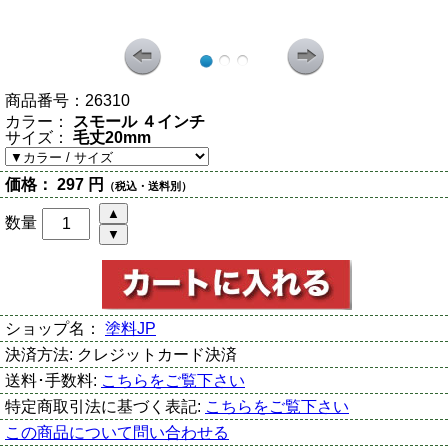
商品番号：
26310
カラー：
スモール ４インチ
サイズ：
毛丈20mm
価格：
297 円
（税込・送料別）
数量
ショップ名：
塗料JP
決済方法:
クレジットカード決済
送料･手数料:
こちらをご覧下さい
特定商取引法に基づく表記:
こちらをご覧下さい
この商品について問い合わせる