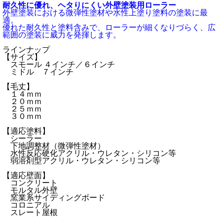
耐久性に優れ、ヘタりにくい外壁塗装用ローラー
外壁塗装における微弾性塗材や水性上塗り塗料の塗装に最
適。
優れた耐久性と塗料含みで、ローラーが細くなりづらく、広
範囲の塗装に威力を発揮します。
ラインナップ
【サイズ】
スモール ４インチ／６インチ
ミドル ７インチ
【毛丈】
１４ｍｍ
２０ｍｍ
２５ｍｍ
３０ｍｍ
【適応塗料】
シーラー
下地調整材（微弾性塗材）
水性反応硬化アクリル・ウレタン・シリコン等
弱溶剤型アクリル・ウレタン・シリコン等
【適応壁面】
コンクリート
モルタル外壁
窯業系サイディングボード
コロニアル
スレート屋根