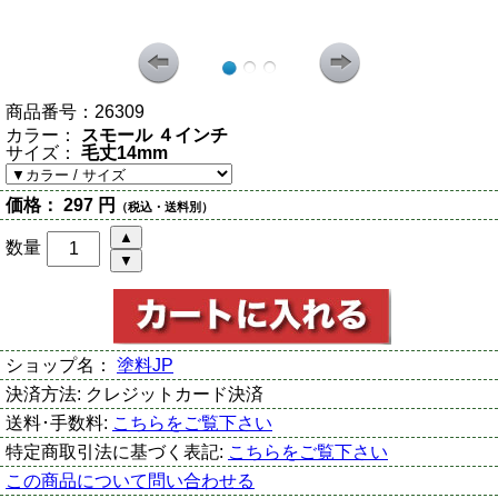
商品番号：
26309
カラー：
スモール ４インチ
サイズ：
毛丈14mm
価格：
297 円
（税込・送料別）
数量
ショップ名：
塗料JP
決済方法:
クレジットカード決済
送料･手数料:
こちらをご覧下さい
特定商取引法に基づく表記:
こちらをご覧下さい
この商品について問い合わせる