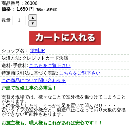
商品番号：
26306
価格：
1,650 円
（税込・送料別）
数量
ショップ名：
塗料JP
決済方法:
クレジットカード決済
送料･手数料:
こちらをご覧下さい
特定商取引法に基づく表記:
こちらをご覧下さい
この商品について問い合わせる
戸建て改修工事の必需品！
塗替え現場では、様々なことで室外機を傷つけてしまうこと
があります。
ものを落としたり、うっかり足を置いて凹んだり・・・
古いタイプの室外機だと、製造中止になっており天板の交換
ができない可能性もあります。
お施主様も、職人様もこれがあれば安心です！！