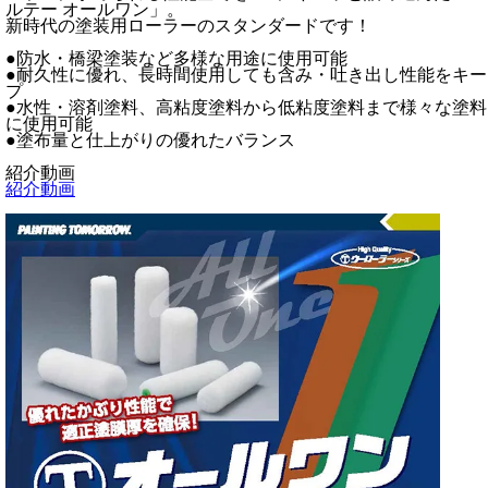
ルテー オールワン」。
新時代の塗装用ローラーのスタンダードです！
●防水・橋梁塗装など多様な用途に使用可能
●耐久性に優れ、長時間使用しても含み・吐き出し性能をキー
プ
●水性・溶剤塗料、高粘度塗料から低粘度塗料まで様々な塗料
に使用可能
●塗布量と仕上がりの優れたバランス
紹介動画
紹介動画