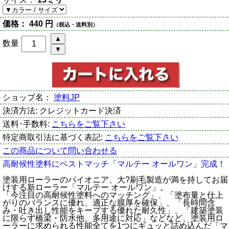
価格：
440 円
（税込・送料別）
数量
ショップ名：
塗料JP
決済方法:
クレジットカード決済
送料･手数料:
こちらをご覧下さい
特定商取引法に基づく表記:
こちらをご覧下さい
この商品について問い合わせる
高耐候性塗料にベストマッチ「マルテー オールワン」完成！
塗装用ローラーのパイオニア、大?刷毛製造が満を持してお届
けする新ローラー「マルテー オールワン」。
「今注目の高耐候性塗料へのマッチング」、「塗布量と仕上
がりのバランスに優れ、適正な膜厚を確保」、「長時間含
み・吐き出し性能をキープする優れた耐久性」、「建築塗装
に限らず橋梁・防水他、多用途に対応」などなど、塗装用ロ
ーラーに求められる性能全てを1つにギュッと詰め込んだ「マ