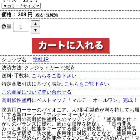
価格：
308 円
（税込・送料別）
数量
ショップ名：
塗料JP
決済方法:
クレジットカード決済
送料･手数料:
こちらをご覧下さい
特定商取引法に基づく表記:
こちらをご覧下さい
この商品について問い合わせる
高耐候性塗料にベストマッチ「マルテー オールワン」完成！
塗装用ローラーのパイオニア、大?刷毛製造が満を持してお届
けする新ローラー「マルテー オールワン」。
「今注目の高耐候性塗料へのマッチング」、「塗布量と仕上
がりのバランスに優れ、適正な膜厚を確保」、「長時間含
み・吐き出し性能をキープする優れた耐久性」、「建築塗装
に限らず橋梁・防水他、多用途に対応」などなど、塗装用ロ
ーラーに求められる性能全てを1つにギュッと詰め込んだ「マ