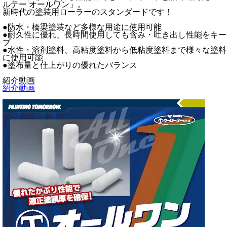
ルテー オールワン」。
新時代の塗装用ローラーのスタンダードです！
●防水・橋梁塗装など多様な用途に使用可能
●耐久性に優れ、長時間使用しても含み・吐き出し性能をキー
プ
●水性・溶剤塗料、高粘度塗料から低粘度塗料まで様々な塗料
に使用可能
●塗布量と仕上がりの優れたバランス
紹介動画
紹介動画