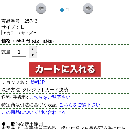
商品番号：
25743
サイズ：
L
価格：
550 円
（税込・送料別）
数量
ショップ名：
塗料JP
決済方法:
クレジットカード決済
送料･手数料:
こちらをご覧下さい
特定商取引法に基づく表記:
こちらをご覧下さい
この商品について問い合わせる
◆一般的な使用範囲
本製品は、有害物質等を取り扱い作業から身を守る為に作ら