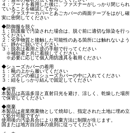
４：フードを着用した後に、ファスナーがしっかり閉じられ
ていることを確認してから
ファスナーカバーとあごカバーの両面テープをはがし確
実に密閉してください
◆防御服を脱ぐ
１：防護服で汚染された場合は、脱ぐ前に適切な除染を行っ
てください
２：化学物質と接触した可能性のある箇所には触れないよう
に、静かに脱いでください
３：脱衣は着用と逆の手順で行ってください
※補助者と共に着脱してください
※必要に応じて個人用防護具を着用ください
◆シューズカバーの着用
１：靴の上から履いてください
２：ズボンの裾はシューズカバーの中に入れてください
３：紐をしっかり結んで固定してください
◆保管
本製品は高温多湿と直射日光を避け、涼しく、乾燥した場所
で保管してください
◆廃棄
本製品は産業廃棄物として焼却し、指定された土地に埋め立
て処分可能ですが
使用後の汚染具合により廃棄方法に制限が生じます。
国または地方自治体の規則に従ってください