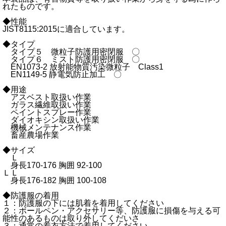
れたものです。
◆性能
JIST8115:2015に適合しています。
◆タイプ
タイプ５ 微粒子防護用密閉服 〇
タイプ６ ミスト防護用密閉服 〇
EN1073-2 放射能物質汚染微粒子 Class1
EN1149-5 静電気防止加工 〇
◆用途
アスベスト取扱い作業
ガラス繊維取扱い作業
ペイントスプレー作業
ダイオキシン取扱い作業
機械メンテナンス作業
畜産農場作業
◆サイズ
Ｌ
身長170-176 胸囲 92-100
ＬＬ
身長176-182 胸囲 100-108
◆防護服の着用
１：防護服の下には肌着を着用してください
２：ボールペン・アクセサリー等、防護服に損傷を与える可
能性のあるものは取り外してくだいさ
３：通常の着衣方法で着用してください