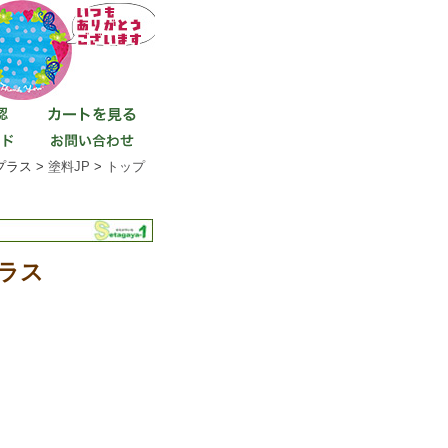
ラス >
塗料JP
>
トップ
ラス