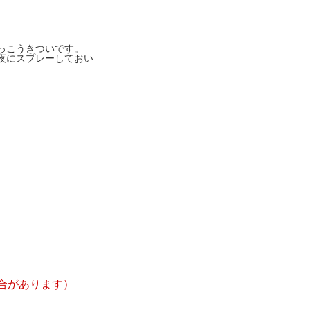
っこうきついです。
夜にスプレーしておい
。
合があります）