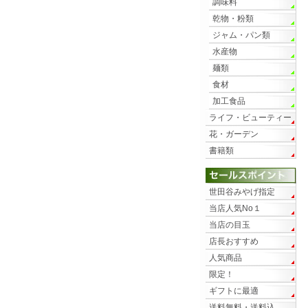
調味料
乾物・粉類
ジャム・パン類
水産物
麺類
食材
加工食品
ライフ・ビューティー
花・ガーデン
書籍類
世田谷みやげ指定
当店人気No１
当店の目玉
店長おすすめ
人気商品
限定！
ギフトに最適
送料無料・送料込