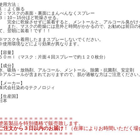
使用方法：
１：よく振る
２：マスクの表面・裏面にまんべんなくスプレー
３：10～15分ほど乾燥させる。
完全に乾燥させずに装着すると、メントールと、アルコール臭がけ
また、マスクの乾燥には意外と時間がかかるので、お勧めは前日の
て、翌朝に装着！です！！
※マスクを着用したままスプレーしないでください。
※使用環境などにより効果が異なります。
【容量】
５０ｍｌ（マスク：片面４回スプレーで約１２０枚分）
【成分】
水、吸熱・放熱剤、アルコール、メントール、除菌・抗菌剤、安定剤
※アルコールが含まれておりますので、肌が過敏な方はご注意ください
【メーカー】
株式会社染めＱテクノロジィ
【生産国】
日本
＝＝＝＝＝＝＝＝＝＝＝＝＝＝＝
塗装製品を特別価格で販売致します。
ご注文から３日以内のお届け
！（在庫によりお時間いただく場
＝＝＝＝＝＝＝＝＝＝＝＝＝＝＝