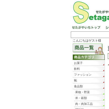
こんにちはゲスト様
お菓子
飲料
ファッション
靴
食品類
果物・野菜
米・穀類
肉・肉加工品