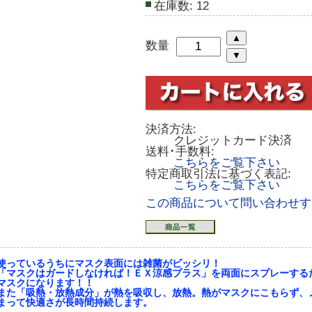
在庫数:
12
数量
決済方法:
クレジットカード決済
送料･手数料:
こちらをご覧下さい
特定商取引法に基づく表記:
こちらをご覧下さい
この商品について問い合わせす
使っているうちにマスク表面には雑菌がビッシリ！
「マスクはガードしなければ！ＥＸ涼感プラス」を両面にスプレーする
マスクになります！！
また「吸熱・放熱成分」が熱を吸収し、放熱。熱がマスクにこもらず、
まって快適さが長時間持続します。