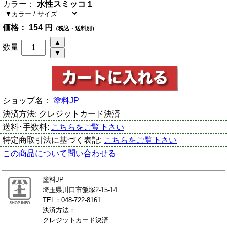
カラー：
水性スミッコ１
価格：
154 円
（税込・送料別）
数量
ショップ名：
塗料JP
決済方法:
クレジットカード決済
送料･手数料:
こちらをご覧下さい
特定商取引法に基づく表記:
こちらをご覧下さい
この商品について問い合わせる
塗料JP
埼玉県川口市飯塚2-15-14
TEL：048-722-8161
決済方法：
クレジットカード決済