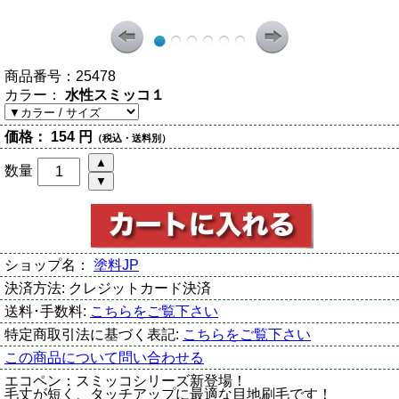
商品番号：
25478
カラー：
水性スミッコ１
価格：
154 円
（税込・送料別）
数量
ショップ名：
塗料JP
決済方法:
クレジットカード決済
送料･手数料:
こちらをご覧下さい
特定商取引法に基づく表記:
こちらをご覧下さい
この商品について問い合わせる
エコペン：スミッコシリーズ新登場！
毛丈が短く、タッチアップに最適な目地刷毛です！