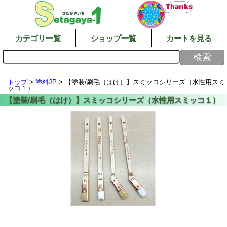
カテゴリ一覧
ショップ一覧
カートを見る
トップ
>
塗料JP
> 【塗装/刷毛（はけ）】スミッコシリーズ（水性用スミ
ッコ１）