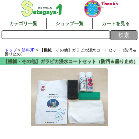
カテゴリ一覧
ショップ一覧
カートを見る
トップ
>
塗料JP
> 【機械・その他】ガラピカ浸水コートセット（防汚＆
曇り止め）