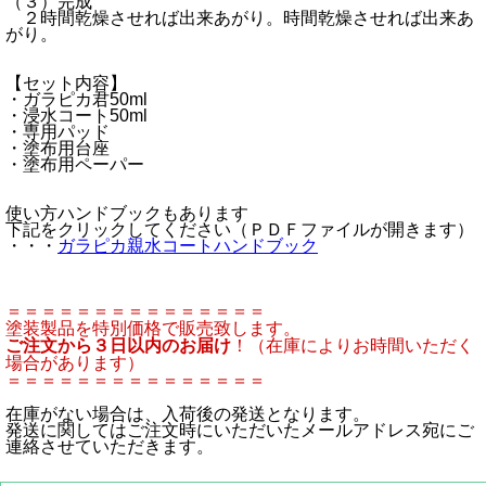
（３）完成
２時間乾燥させれば出来あがり。時間乾燥させれば出来あ
がり。
【セット内容】
・ガラピカ君50ml
・浸水コート50ml
・専用パッド
・塗布用台座
・塗布用ペーパー
使い方ハンドブックもあります
下記をクリックしてください（ＰＤＦファイルが開きます）
・・・
ガラピカ親水コートハンドブック
＝＝＝＝＝＝＝＝＝＝＝＝＝＝＝
塗装製品を特別価格で販売致します。
ご注文から３日以内のお届け
！（在庫によりお時間いただく
場合があります）
＝＝＝＝＝＝＝＝＝＝＝＝＝＝＝
在庫がない場合は、入荷後の発送となります。
発送に関してはご注文時にいただいたメールアドレス宛にご
連絡させていただきます。