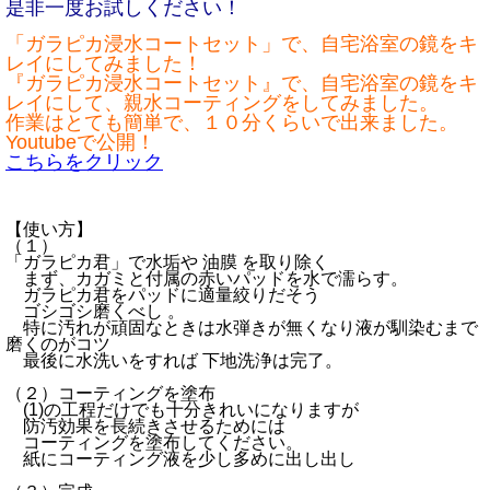
是非一度お試しください！
「ガラピカ浸水コートセット」で、自宅浴室の鏡をキ
レイにしてみました！
『ガラピカ浸水コートセット』で、自宅浴室の鏡をキ
レイにして、親水コーティングをしてみました。
作業はとても簡単で、１０分くらいで出来ました。
Youtubeで公開！
こちらをクリック
【使い方】
（１）
「ガラピカ君」で水垢や 油膜 を取り除く
まず、カガミと付属の赤いパッドを水で濡らす。
ガラピカ君をパッドに適量絞りだそう
ゴシゴシ磨くべし 。
特に汚れが頑固なときは水弾きが無くなり液が馴染むまで
磨くのがコツ
最後に水洗いをすれば 下地洗浄は完了。
（２）コーティングを塗布
(1)の工程だけでも十分きれいになりますが
防汚効果を長続きさせるためには
コーティングを塗布してください。
紙にコーティング液を少し多めに出し出し