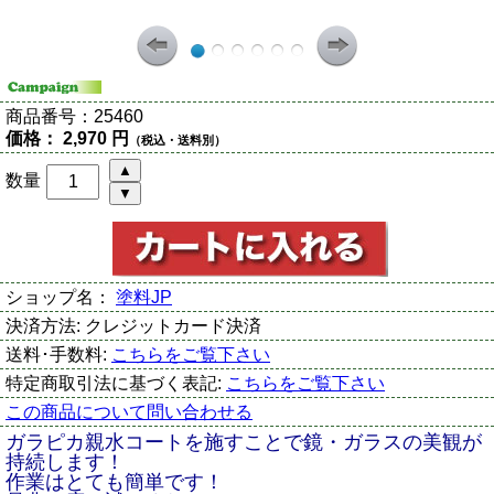
商品番号：
25460
価格：
2,970 円
（税込・送料別）
数量
ショップ名：
塗料JP
決済方法:
クレジットカード決済
送料･手数料:
こちらをご覧下さい
特定商取引法に基づく表記:
こちらをご覧下さい
この商品について問い合わせる
ガラピカ親水コートを施すことで鏡・ガラスの美観が
持続します！
作業はとても簡単です！