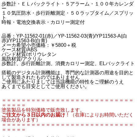
歩数計・ＥＬバックライト・５アラーム・１００年カレンダ
ー
１０気圧防水・歩行距離測定・５０ラップタイム／スプリッ
ト
時報・電池交換表示・カロリー測定付
品番：YP-11562-01(赤)／YP-11562-03(青)/YP11563-A(白
赤)/YP11563-B(白青)
メーカ希望小売価格：￥5800＋税
ケース材質/ABS
バンド材質/ポリウレタン
風防材質/アクリル
歩数計、歩行距離計測、消費カロリー測定、ELバックライト
搭載のデジタル計測機能は、専門的な計測器の用途を目的と
して製造されたものではありません
ご使用にあたりましては当該機能の特性をご理解のうえ
あくまでも目安としてご使用ください。
＝＝＝＝＝＝＝＝＝＝＝＝＝＝＝＝＝＝＝＝＝＝＝＝＝＝＝
＝＝＝＝＝
塗装製品を特別価格で販売致します。
ご注文から３日以内のお届け
！（在庫によりお時間いただく
場合があります）
＝＝＝＝＝＝＝＝＝＝＝＝＝＝＝＝＝＝＝＝＝＝＝＝＝＝＝
＝＝＝＝＝