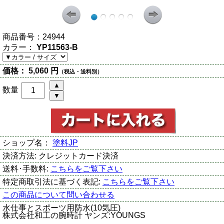
商品番号：
24944
カラー：
YP11563-B
価格：
5,060 円
（税込・送料別）
数量
ショップ名：
塗料JP
決済方法:
クレジットカード決済
送料･手数料:
こちらをご覧下さい
特定商取引法に基づく表記:
こちらをご覧下さい
この商品について問い合わせる
水仕事とスポーツ用防水(10気圧)
株式会社和工の腕時計 ヤンズ:YOUNGS