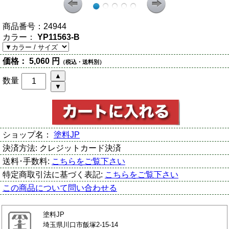
商品番号：
24944
カラー：
YP11563-B
価格：
5,060 円
（税込・送料別）
数量
ショップ名：
塗料JP
決済方法:
クレジットカード決済
送料･手数料:
こちらをご覧下さい
特定商取引法に基づく表記:
こちらをご覧下さい
この商品について問い合わせる
塗料JP
埼玉県川口市飯塚2-15-14