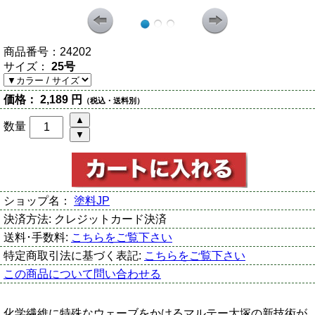
商品番号：
24202
サイズ：
25号
価格：
2,189 円
（税込・送料別）
数量
ショップ名：
塗料JP
決済方法:
クレジットカード決済
送料･手数料:
こちらをご覧下さい
特定商取引法に基づく表記:
こちらをご覧下さい
この商品について問い合わせる
化学繊維に特殊なウェーブをかけるマルテー大塚の新技術が