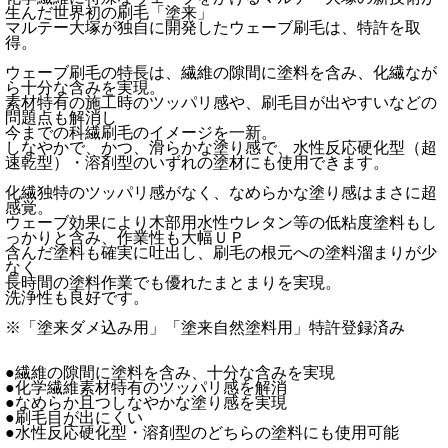
生んだ世界初の刷毛「塗来」
マルテー大塚が独自に開発したウェーブ刷毛は、特許を取
得。
ウェーブ刷毛の特長は、繊維の隙間に塗料を含み、化繊なが
ら十分な含みを実現。
素材特有の施工時のツッパリ感や、刷毛目が出やすいなどの
問題点も解消し
今までの科繊刷毛のイメージを一新。
しなやかで、かつ、滑らかな塗り感で、水性反応硬化型（超
速乾型）・溶剤型のいずれの塗材にも使用できます。
化繊独特のツッパリ感がなく、なめらかな塗り感はまさに超
感覚。
ウェーブ効果により木部用水性ウレタン等の低粘度塗料もし
っかりと含み、作業性も大幅ＵＰ
含んだ塗料も確実に吐出し、刷毛の根元への塗料溜まりが少
なく
長時間の塗料作業でも優れたまとまりを実現。
洗浄性も良好です。
※「塗来ダメ込み用」「塗来自然塗料用」特許登録済み
●繊維の隙間に塗料を含み、十分な含みを実現
●化学繊維素材特有のツッパリ感を解消
●なめらか且つしなやかな塗り感を実現
●刷毛目が出にくい
●水性反応硬化型・溶剤型のどちらの塗料にも使用可能