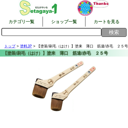
カテゴリ一覧
ショップ一覧
カートを見る
トップ
>
塗料JP
> 【塗装/刷毛（はけ）】塗来 薄口 筋違/赤毛 ２５号