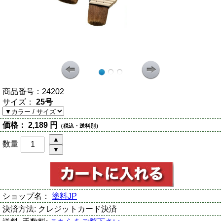
商品番号：
24202
サイズ：
25号
価格：
2,189 円
（税込・送料別）
数量
ショップ名：
塗料JP
決済方法:
クレジットカード決済