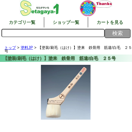
カテゴリ一覧
ショップ一覧
カートを見る
トップ
>
塗料JP
> 【塗装/刷毛（はけ）】塗来 鉄骨用 筋違/白毛 ２５
号