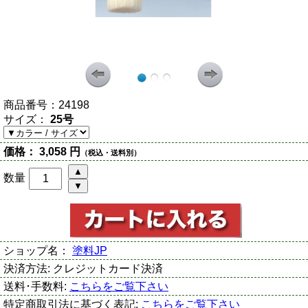
商品番号：
24198
サイズ：
25号
価格：
3,058 円
（税込・送料別）
数量
ショップ名：
塗料JP
決済方法:
クレジットカード決済
送料･手数料:
こちらをご覧下さい
特定商取引法に基づく表記:
こちらをご覧下さい