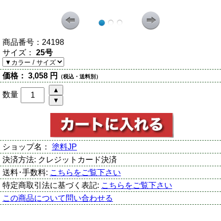
商品番号：
24198
サイズ：
25号
価格：
3,058 円
（税込・送料別）
数量
ショップ名：
塗料JP
決済方法:
クレジットカード決済
送料･手数料:
こちらをご覧下さい
特定商取引法に基づく表記:
こちらをご覧下さい
この商品について問い合わせる