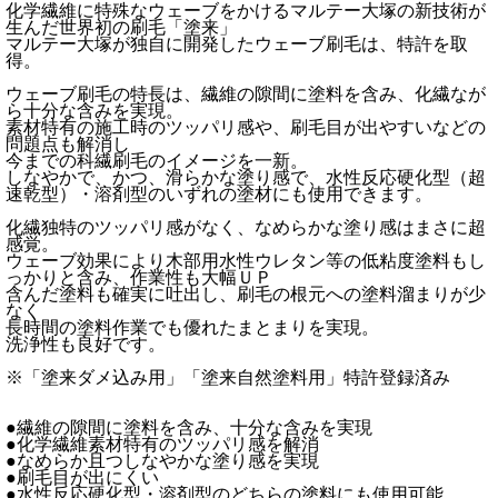
化学繊維に特殊なウェーブをかけるマルテー大塚の新技術が
生んだ世界初の刷毛「塗来」
マルテー大塚が独自に開発したウェーブ刷毛は、特許を取
得。
ウェーブ刷毛の特長は、繊維の隙間に塗料を含み、化繊なが
ら十分な含みを実現。
素材特有の施工時のツッパリ感や、刷毛目が出やすいなどの
問題点も解消し
今までの科繊刷毛のイメージを一新。
しなやかで、かつ、滑らかな塗り感で、水性反応硬化型（超
速乾型）・溶剤型のいずれの塗材にも使用できます。
化繊独特のツッパリ感がなく、なめらかな塗り感はまさに超
感覚。
ウェーブ効果により木部用水性ウレタン等の低粘度塗料もし
っかりと含み、作業性も大幅ＵＰ
含んだ塗料も確実に吐出し、刷毛の根元への塗料溜まりが少
なく
長時間の塗料作業でも優れたまとまりを実現。
洗浄性も良好です。
※「塗来ダメ込み用」「塗来自然塗料用」特許登録済み
●繊維の隙間に塗料を含み、十分な含みを実現
●化学繊維素材特有のツッパリ感を解消
●なめらか且つしなやかな塗り感を実現
●刷毛目が出にくい
●水性反応硬化型・溶剤型のどちらの塗料にも使用可能